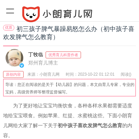
优质
初三孩子脾气暴躁易怒怎么办（初中孩子喜
欢发脾气怎么教育）
丁牧临
优秀育儿科普作者
郑州育儿博主
来源：小朗育儿网
时间：2023-10-22 01:12:01
阅读(
)
原创内容
收藏：21
分享：47
爆
导读：您正在阅读的是关于【幼儿园】的问题，本文由育儿专家，专业的
宝妈，高级营养师等整理监督编写。
为了更好地让宝宝均衡饮食，各种各样水果都需要适度
地给宝宝喂食。例如苹果、红提、水蜜桃这些。下面小朗育
儿网给大家了解一下关于
初中孩子喜欢发脾气怎么教育
的内
容。