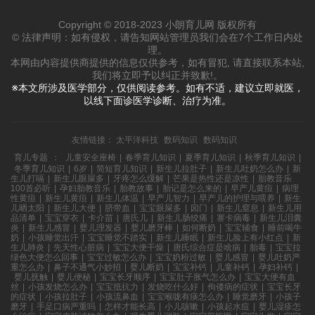
Copyright © 2018-2023 小朗育儿网 版权所有
© 法律声明：如有侵权，请告知网站管理员我们会在7个工作日内处
理。
本网由内容提供商提供的信息仅供参考，如有冒犯, 请直接联系本站,
我们将立即予以纠正并致歉!。
※本文所涉及医学部分，仅供阅读参考。如有不适，建议立即就医，
以线下面诊医学诊断、治疗为准。
友情链接：
太平洋科技
数码知识
数码知识
育儿专题
：
儿童安全座椅
|
春季育儿知识
|
夏季育儿知识
|
秋季育儿知识
|
冬季育儿知识
|
6岁
|
简短育儿知识
|
新生儿拉肚子
|
新生儿吐奶怎么办
|
新
生儿打嗝
|
新生儿眼屎多
|
牙疼怎么缓解
|
芒果是热性还是凉性
|
胎教音乐
100首必听
|
孕妇胎教音乐
|
胎教故事
|
胎记是怎么来的
|
早产儿黄疸
|
病理
性黄疸
|
新生儿黄疸
|
新生儿体温
|
早产儿智力
|
早产儿的护理与喂养
|
新生
儿晒太阳
|
新生儿大便
|
脐带血
|
宝宝眼屎多
|
囟门
|
新生儿窒息
|
新生儿用
品清单
|
宝宝穿衣
|
卡介苗
|
唐氏儿
|
新生儿肠绞痛
|
寨卡病毒
|
新生儿泪囊
炎
|
新生儿感冒
|
婴儿理发器
|
婴儿磨牙棒
|
如何断奶
|
宝宝辅食
|
睡前喝牛
奶
|
小孩睡觉出汗
|
宝宝睡觉不踏实
|
新生儿睡眠
|
新生儿脸上有小红点
|
新
生儿肺炎
|
先天性心脏病
|
宝宝大便干燥
|
唐氏综合症是啥病
|
胎毒
|
宝宝拉
绿色大便怎么回事
|
宝宝过敏怎么办
|
宝宝奶粉过敏
|
婴儿感冒
|
婴儿吐奶严
重怎么办
|
鼻子不通气小妙招
|
婴儿断奶
|
宝宝补钙
|
儿童补钙
|
孕妇补钙
|
婴儿抚触
|
婴儿便秘
|
宝宝长牙顺序
|
宝宝肚子胀气怎么办
|
宝宝大便有血
丝
|
小孩发烧怎么办
|
宝宝抵抗力
|
发烧吃什么好
|
佝偻病的症状
|
宝宝长牙
的症状
|
小孩拉肚子
|
小孩流鼻血
|
宝宝喉咙有痰怎么办
|
睡觉磨牙
|
小孩子
磨牙
|
手足口病严重吗
|
怎样才能长高
|
小儿咳嗽
|
小孩起水痘
|
婴儿湿疹怎