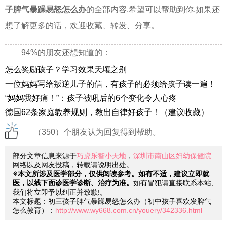
子脾气暴躁易怒怎么办
的全部内容,希望可以帮助到你,如果还
想了解更多的话，欢迎收藏、转发、分享。
94%的朋友还想知道的：
怎么奖励孩子？学习效果天壤之别
一位妈妈写给叛逆儿子的信，有孩子的必须给孩子读一遍！
“妈妈我好痛！”：孩子被吼后的6个变化令人心疼
德国62条家庭教养规则，教出自律好孩子！（建议收藏）
（350）个朋友认为回复得到帮助。
部分文章信息来源于
巧虎乐智小天地
，
深圳市南山区妇幼保健院
网络以及网友投稿，转载请说明出处。
※本文所涉及医学部分，仅供阅读参考。如有不适，建议立即就
医，以线下面诊医学诊断、治疗为准。
如有冒犯请直接联系本站,
我们将立即予以纠正并致歉!。
本文标题：初三孩子脾气暴躁易怒怎么办（初中孩子喜欢发脾气
怎么教育）：
http://www.wy668.com.cn/youery/342336.html