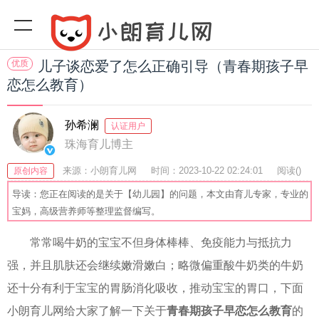
优质
儿子谈恋爱了怎么正确引导（青春期孩子早
恋怎么教育）
孙希澜
认证用户
珠海育儿博主
来源：小朗育儿网
时间：2023-10-22 02:24:01
阅读(
)
原创内容
收藏：55
分享：48
爆
导读：您正在阅读的是关于【幼儿园】的问题，本文由育儿专家，专业的
宝妈，高级营养师等整理监督编写。
常常喝牛奶的宝宝不但身体棒棒、免疫能力与抵抗力
强，并且肌肤还会继续嫩滑嫩白；略微偏重酸牛奶类的牛奶
还十分有利于宝宝的胃肠消化吸收，推动宝宝的胃口，下面
小朗育儿网给大家了解一下关于
青春期孩子早恋怎么教育
的