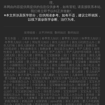
理。
本网由内容提供商提供的信息仅供参考，如有冒犯, 请直接联系本站,
我们将立即予以纠正并致歉!。
※本文所涉及医学部分，仅供阅读参考。如有不适，建议立即就医，
以线下面诊医学诊断、治疗为准。
友情链接：
太平洋科技
数码知识
数码知识
育儿专题
：
儿童安全座椅
|
春季育儿知识
|
夏季育儿知识
|
秋季育儿知识
|
冬季育儿知识
|
6岁
|
简短育儿知识
|
新生儿拉肚子
|
新生儿吐奶怎么办
|
新
生儿打嗝
|
新生儿眼屎多
|
牙疼怎么缓解
|
芒果是热性还是凉性
|
胎教音乐
100首必听
|
孕妇胎教音乐
|
胎教故事
|
胎记是怎么来的
|
早产儿黄疸
|
病理
性黄疸
|
新生儿黄疸
|
新生儿体温
|
早产儿智力
|
早产儿的护理与喂养
|
新生
儿晒太阳
|
新生儿大便
|
脐带血
|
宝宝眼屎多
|
囟门
|
新生儿窒息
|
新生儿用
品清单
|
宝宝穿衣
|
卡介苗
|
唐氏儿
|
新生儿肠绞痛
|
寨卡病毒
|
新生儿泪囊
炎
|
新生儿感冒
|
婴儿理发器
|
婴儿磨牙棒
|
如何断奶
|
宝宝辅食
|
睡前喝牛
奶
|
小孩睡觉出汗
|
宝宝睡觉不踏实
|
新生儿睡眠
|
新生儿脸上有小红点
|
新
生儿肺炎
|
先天性心脏病
|
宝宝大便干燥
|
唐氏综合症是啥病
|
胎毒
|
宝宝拉
绿色大便怎么回事
|
宝宝过敏怎么办
|
宝宝奶粉过敏
|
婴儿感冒
|
婴儿吐奶严
重怎么办
|
鼻子不通气小妙招
|
婴儿断奶
|
宝宝补钙
|
儿童补钙
|
孕妇补钙
|
婴儿抚触
|
婴儿便秘
|
宝宝长牙顺序
|
宝宝肚子胀气怎么办
|
宝宝大便有血
丝
|
小孩发烧怎么办
|
宝宝抵抗力
|
发烧吃什么好
|
佝偻病的症状
|
宝宝长牙
的症状
|
小孩拉肚子
|
小孩流鼻血
|
宝宝喉咙有痰怎么办
|
睡觉磨牙
|
小孩子
磨牙
|
手足口病严重吗
|
怎样才能长高
|
小儿咳嗽
|
小孩起水痘
|
婴儿湿疹怎
么治疗
|
宝宝皮肤过敏怎么办
|
强生婴儿润肤
|
宝宝剪指甲
|
宝宝头发
|
宝宝
屁股红怎么办
|
积食发烧
|
宝宝长痱子怎么办
|
宝宝上火怎么办
|
尿布疹
|
新
生儿便秘怎么办
|
儿童餐具
|
婴儿鱼肝油
|
玻璃奶瓶
|
贝亲奶瓶
|
婴儿奶瓶
|
奶瓶消毒器
|
奶瓶品牌
|
硅胶奶瓶
|
ppsu奶瓶
|
新生儿奶瓶
|
婴儿不吃奶瓶
怎么办
|
奶瓶怎么消毒
|
爱得利奶瓶
|
nuk奶瓶
|
布朗博士奶瓶
|
奶瓶什么牌