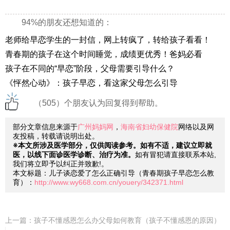
94%的朋友还想知道的：
老师给早恋学生的一封信，网上转疯了，转给孩子看看！
青春期的孩子在这个时间睡觉，成绩更优秀！爸妈必看
孩子在不同的“早恋”阶段，父母需要引导什么？
《怦然心动》：孩子早恋，看这家父母怎么引导
（505）个朋友认为回复得到帮助。
部分文章信息来源于
广州妈妈网
，
海南省妇幼保健院
网络以及网
友投稿，转载请说明出处。
※本文所涉及医学部分，仅供阅读参考。如有不适，建议立即就
医，以线下面诊医学诊断、治疗为准。
如有冒犯请直接联系本站,
我们将立即予以纠正并致歉!。
本文标题：儿子谈恋爱了怎么正确引导（青春期孩子早恋怎么教
育）：
http://www.wy668.com.cn/youery/342371.html
上一篇：
孩子不懂感恩怎么办父母如何教育（孩子不懂感恩的原因）