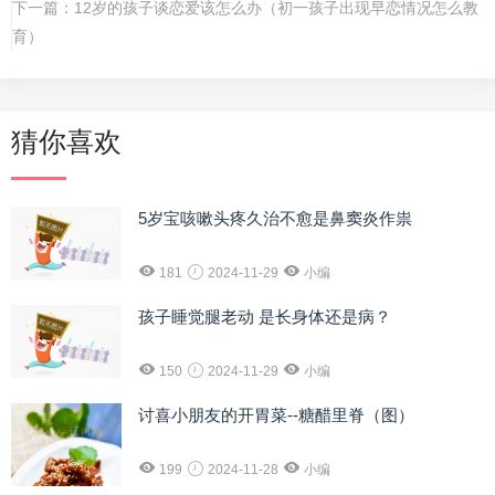
下一篇：
12岁的孩子谈恋爱该怎么办（初一孩子出现早恋情况怎么教
育）
猜你喜欢
5岁宝咳嗽头疼久治不愈是鼻窦炎作祟
181
2024-11-29
小编
孩子睡觉腿老动 是长身体还是病？
150
2024-11-29
小编
讨喜小朋友的开胃菜--糖醋里脊（图）
199
2024-11-28
小编