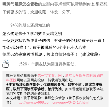
嘴脾气暴躁怎么管教
的全部内容,希望可以帮助到你,如果还想
了解更多的话，欢迎收藏、转发、分享。
94%的朋友还想知道的：
怎么奖励孩子？学习效果天壤之别
一位妈妈写给叛逆儿子的信，有孩子的必须给孩子读一遍！
“妈妈我好痛！”：孩子被吼后的6个变化令人心疼
德国62条家庭教养规则，教出自律好孩子！（建议收藏）
（526）个朋友认为回复得到帮助。
部分文章信息来源于
第一宝宝育儿网
，
浙江大学医学院附属妇产
科医院
网络以及网友投稿，转载请说明出处。
※本文所涉及医学部分，仅供阅读参考。如有不适，建议立即就
医，以线下面诊医学诊断、治疗为准。
如有冒犯请直接联系本站,
我们将立即予以纠正并致歉!。
本文标题：孩子犟嘴脾气暴躁怎么管教（孩子喜欢发脾气怎么教
育）：
http://www.wy668.com.cn/youery/342417.html