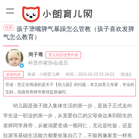
优质
孩子犟嘴脾气暴躁怎么管教（孩子喜欢发脾
气怎么教育）
周子骞
育儿知识优秀作者
科普作家协会成员
来源：小朗育儿网
时间：2023-10-23 23:24:01
阅读(
)
原创内容
收藏：35
分享：52
爆
导读：您正在阅读的是关于【幼儿园】的问题，本文由育儿专家，专业的
宝妈，高级营养师等整理监督编写。
幼儿园是孩子踏入集体生活的第一步，是孩子正式走向
学生这一职业的第一步，从宠爱自己的父母身边来到陌生的
老师同学身旁，从被溺爱变成一视同仁，无论是吃饭，还是
拉尿等基础生活能力都要依靠自己了，不能再像家里一样有