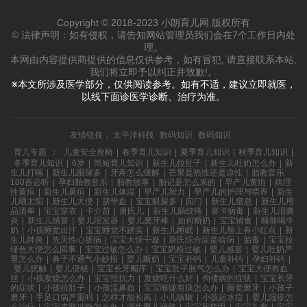
Copyright © 2018-2023 小朗育儿网 版权所有
© 法律声明：如有侵权，请告知网站管理员我们会在7个工作日内处
理。
本网由内容提供商提供的信息仅供参考，如有冒犯, 请直接联系本站,
我们将立即予以纠正并致歉!。
※本文所涉及医学部分，仅供阅读参考。如有不适，建议立即就医，
以线下面诊医学诊断、治疗为准。
友情链接：
太平洋科技
数码知识
数码知识
育儿专题
：
儿童安全座椅
|
春季育儿知识
|
夏季育儿知识
|
秋季育儿知识
|
冬季育儿知识
|
6岁
|
简短育儿知识
|
新生儿拉肚子
|
新生儿吐奶怎么办
|
新
生儿打嗝
|
新生儿眼屎多
|
牙疼怎么缓解
|
芒果是热性还是凉性
|
胎教音乐
100首必听
|
孕妇胎教音乐
|
胎教故事
|
胎记是怎么来的
|
早产儿黄疸
|
病理
性黄疸
|
新生儿黄疸
|
新生儿体温
|
早产儿智力
|
早产儿的护理与喂养
|
新生
儿晒太阳
|
新生儿大便
|
脐带血
|
宝宝眼屎多
|
囟门
|
新生儿窒息
|
新生儿用
品清单
|
宝宝穿衣
|
卡介苗
|
唐氏儿
|
新生儿肠绞痛
|
寨卡病毒
|
新生儿泪囊
炎
|
新生儿感冒
|
婴儿理发器
|
婴儿磨牙棒
|
如何断奶
|
宝宝辅食
|
睡前喝牛
奶
|
小孩睡觉出汗
|
宝宝睡觉不踏实
|
新生儿睡眠
|
新生儿脸上有小红点
|
新
生儿肺炎
|
先天性心脏病
|
宝宝大便干燥
|
唐氏综合症是啥病
|
胎毒
|
宝宝拉
绿色大便怎么回事
|
宝宝过敏怎么办
|
宝宝奶粉过敏
|
婴儿感冒
|
婴儿吐奶严
重怎么办
|
鼻子不通气小妙招
|
婴儿断奶
|
宝宝补钙
|
儿童补钙
|
孕妇补钙
|
婴儿抚触
|
婴儿便秘
|
宝宝长牙顺序
|
宝宝肚子胀气怎么办
|
宝宝大便有血
丝
|
小孩发烧怎么办
|
宝宝抵抗力
|
发烧吃什么好
|
佝偻病的症状
|
宝宝长牙
的症状
|
小孩拉肚子
|
小孩流鼻血
|
宝宝喉咙有痰怎么办
|
睡觉磨牙
|
小孩子
磨牙
|
手足口病严重吗
|
怎样才能长高
|
小儿咳嗽
|
小孩起水痘
|
婴儿湿疹怎