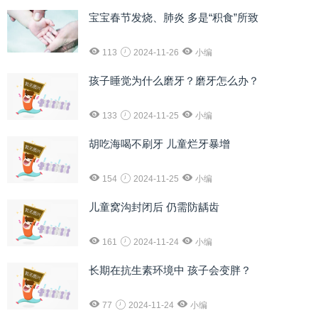
宝宝春节发烧、肺炎 多是“积食”所致
113
2024-11-26
小编
孩子睡觉为什么磨牙？磨牙怎么办？
133
2024-11-25
小编
胡吃海喝不刷牙 儿童烂牙暴增
154
2024-11-25
小编
儿童窝沟封闭后 仍需防龋齿
161
2024-11-24
小编
长期在抗生素环境中 孩子会变胖？
77
2024-11-24
小编