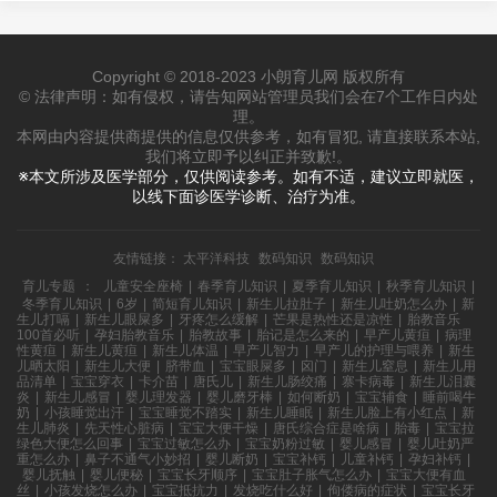
Copyright © 2018-2023 小朗育儿网 版权所有
© 法律声明：如有侵权，请告知网站管理员我们会在7个工作日内处
理。
本网由内容提供商提供的信息仅供参考，如有冒犯, 请直接联系本站,
我们将立即予以纠正并致歉!。
※本文所涉及医学部分，仅供阅读参考。如有不适，建议立即就医，
以线下面诊医学诊断、治疗为准。
友情链接：
太平洋科技
数码知识
数码知识
育儿专题
：
儿童安全座椅
|
春季育儿知识
|
夏季育儿知识
|
秋季育儿知识
|
冬季育儿知识
|
6岁
|
简短育儿知识
|
新生儿拉肚子
|
新生儿吐奶怎么办
|
新
生儿打嗝
|
新生儿眼屎多
|
牙疼怎么缓解
|
芒果是热性还是凉性
|
胎教音乐
100首必听
|
孕妇胎教音乐
|
胎教故事
|
胎记是怎么来的
|
早产儿黄疸
|
病理
性黄疸
|
新生儿黄疸
|
新生儿体温
|
早产儿智力
|
早产儿的护理与喂养
|
新生
儿晒太阳
|
新生儿大便
|
脐带血
|
宝宝眼屎多
|
囟门
|
新生儿窒息
|
新生儿用
品清单
|
宝宝穿衣
|
卡介苗
|
唐氏儿
|
新生儿肠绞痛
|
寨卡病毒
|
新生儿泪囊
炎
|
新生儿感冒
|
婴儿理发器
|
婴儿磨牙棒
|
如何断奶
|
宝宝辅食
|
睡前喝牛
奶
|
小孩睡觉出汗
|
宝宝睡觉不踏实
|
新生儿睡眠
|
新生儿脸上有小红点
|
新
生儿肺炎
|
先天性心脏病
|
宝宝大便干燥
|
唐氏综合症是啥病
|
胎毒
|
宝宝拉
绿色大便怎么回事
|
宝宝过敏怎么办
|
宝宝奶粉过敏
|
婴儿感冒
|
婴儿吐奶严
重怎么办
|
鼻子不通气小妙招
|
婴儿断奶
|
宝宝补钙
|
儿童补钙
|
孕妇补钙
|
婴儿抚触
|
婴儿便秘
|
宝宝长牙顺序
|
宝宝肚子胀气怎么办
|
宝宝大便有血
丝
|
小孩发烧怎么办
|
宝宝抵抗力
|
发烧吃什么好
|
佝偻病的症状
|
宝宝长牙