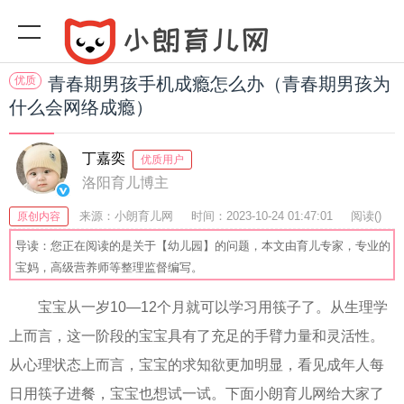
优质
青春期男孩手机成瘾怎么办（青春期男孩为
什么会网络成瘾）
丁嘉奕
优质用户
洛阳育儿博主
来源：小朗育儿网
时间：2023-10-24 01:47:01
阅读(
)
原创内容
收藏：23
分享：67
爆
导读：您正在阅读的是关于【幼儿园】的问题，本文由育儿专家，专业的
宝妈，高级营养师等整理监督编写。
宝宝从一岁10—12个月就可以学习用筷子了。从生理学
上而言，这一阶段的宝宝具有了充足的手臂力量和灵活性。
从心理状态上而言，宝宝的求知欲更加明显，看见成年人每
日用筷子进餐，宝宝也想试一试。下面小朗育儿网给大家了