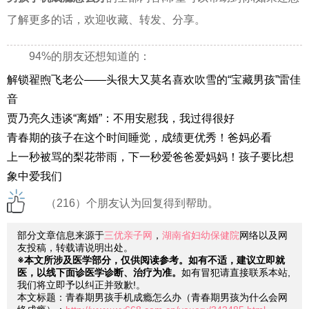
了解更多的话，欢迎收藏、转发、分享。
94%的朋友还想知道的：
解锁翟煦飞老公——头很大又莫名喜欢吹雪的“宝藏男孩”雷佳
音
贾乃亮久违谈“离婚”：不用安慰我，我过得很好
青春期的孩子在这个时间睡觉，成绩更优秀！爸妈必看
上一秒被骂的梨花带雨，下一秒爱爸爸爱妈妈！孩子要比想
象中爱我们
（216）个朋友认为回复得到帮助。
部分文章信息来源于
三优亲子网
，
湖南省妇幼保健院
网络以及网
友投稿，转载请说明出处。
※本文所涉及医学部分，仅供阅读参考。如有不适，建议立即就
医，以线下面诊医学诊断、治疗为准。
如有冒犯请直接联系本站,
我们将立即予以纠正并致歉!。
本文标题：青春期男孩手机成瘾怎么办（青春期男孩为什么会网