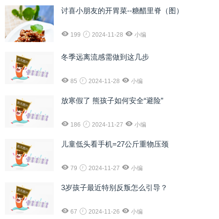
讨喜小朋友的开胃菜--糖醋里脊（图）
199
2024-11-28
小编
冬季远离流感需做到这几步
85
2024-11-28
小编
放寒假了 熊孩子如何安全“避险”
186
2024-11-27
小编
儿童低头看手机=27公斤重物压颈
79
2024-11-27
小编
3岁孩子最近特别反叛怎么引导？
67
2024-11-26
小编