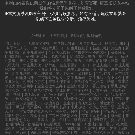
本网由内容提供商提供的信息仅供参考，如有冒犯, 请直接联系本站,
我们将立即予以纠正并致歉!。
※本文所涉及医学部分，仅供阅读参考。如有不适，建议立即就医，
以线下面诊医学诊断、治疗为准。
友情链接：
太平洋科技
数码知识
数码知识
育儿专题
：
儿童安全座椅
|
春季育儿知识
|
夏季育儿知识
|
秋季育儿知识
|
冬季育儿知识
|
6岁
|
简短育儿知识
|
新生儿拉肚子
|
新生儿吐奶怎么办
|
新
生儿打嗝
|
新生儿眼屎多
|
牙疼怎么缓解
|
芒果是热性还是凉性
|
胎教音乐
100首必听
|
孕妇胎教音乐
|
胎教故事
|
胎记是怎么来的
|
早产儿黄疸
|
病理
性黄疸
|
新生儿黄疸
|
新生儿体温
|
早产儿智力
|
早产儿的护理与喂养
|
新生
儿晒太阳
|
新生儿大便
|
脐带血
|
宝宝眼屎多
|
囟门
|
新生儿窒息
|
新生儿用
品清单
|
宝宝穿衣
|
卡介苗
|
唐氏儿
|
新生儿肠绞痛
|
寨卡病毒
|
新生儿泪囊
炎
|
新生儿感冒
|
婴儿理发器
|
婴儿磨牙棒
|
如何断奶
|
宝宝辅食
|
睡前喝牛
奶
|
小孩睡觉出汗
|
宝宝睡觉不踏实
|
新生儿睡眠
|
新生儿脸上有小红点
|
新
生儿肺炎
|
先天性心脏病
|
宝宝大便干燥
|
唐氏综合症是啥病
|
胎毒
|
宝宝拉
绿色大便怎么回事
|
宝宝过敏怎么办
|
宝宝奶粉过敏
|
婴儿感冒
|
婴儿吐奶严
重怎么办
|
鼻子不通气小妙招
|
婴儿断奶
|
宝宝补钙
|
儿童补钙
|
孕妇补钙
|
婴儿抚触
|
婴儿便秘
|
宝宝长牙顺序
|
宝宝肚子胀气怎么办
|
宝宝大便有血
丝
|
小孩发烧怎么办
|
宝宝抵抗力
|
发烧吃什么好
|
佝偻病的症状
|
宝宝长牙
的症状
|
小孩拉肚子
|
小孩流鼻血
|
宝宝喉咙有痰怎么办
|
睡觉磨牙
|
小孩子
磨牙
|
手足口病严重吗
|
怎样才能长高
|
小儿咳嗽
|
小孩起水痘
|
婴儿湿疹怎
么治疗
|
宝宝皮肤过敏怎么办
|
强生婴儿润肤
|
宝宝剪指甲
|
宝宝头发
|
宝宝
屁股红怎么办
|
积食发烧
|
宝宝长痱子怎么办
|
宝宝上火怎么办
|
尿布疹
|
新
生儿便秘怎么办
|
儿童餐具
|
婴儿鱼肝油
|
玻璃奶瓶
|
贝亲奶瓶
|
婴儿奶瓶
|
奶瓶消毒器
|
奶瓶品牌
|
硅胶奶瓶
|
ppsu奶瓶
|
新生儿奶瓶
|
婴儿不吃奶瓶
怎么办
|
奶瓶怎么消毒
|
爱得利奶瓶
|
nuk奶瓶
|
布朗博士奶瓶
|
奶瓶什么牌
子好
|
暖奶器
|
奶瓶清洗剂
|
安抚奶嘴的利弊
|
安抚奶嘴什么时候用
|
安抚奶