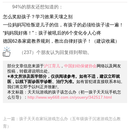
94%的朋友还想知道的：
怎么奖励孩子？学习效果天壤之别
一位妈妈写给叛逆儿子的信，有孩子的必须给孩子读一遍！
“妈妈我好痛！”：孩子被吼后的6个变化令人心疼
德国62条家庭教养规则，教出自律好孩子！（建议收藏）
（237）个朋友认为回复得到帮助。
部分文章信息来源于
沪江育儿
，
中国妇幼保健协会
网络以及网友
投稿，转载请说明出处。
※本文所涉及医学部分，仅供阅读参考。如有不适，建议立即就
医，以线下面诊医学诊断、治疗为准。
如有冒犯请直接联系本站,
我们将立即予以纠正并致歉!。
本文标题：天天玩游戏的孩子该怎么办（初一孩子天天玩手机怎
么引导）：
http://www.wy668.com.cn/youery/342517.html
上一篇：
孩子天天在家玩游戏怎么办（五年级孩子沉迷游戏怎么教
育）