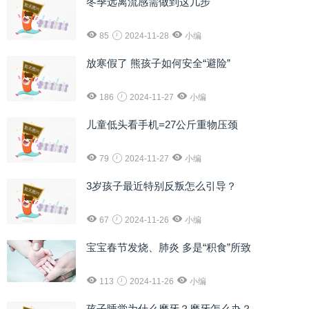
冬季远离流感需做到这几步
85
2024-11-28
小编
放寒假了 熊孩子如何安全“避险”
186
2024-11-27
小编
儿童低头看手机=27公斤重物压颈
79
2024-11-27
小编
3岁孩子最近特别反叛怎么引导？
67
2024-11-26
小编
宝宝春节发烧、肺炎 多是“积食”所致
113
2024-11-26
小编
孩子睡觉为什么磨牙？磨牙怎么办？