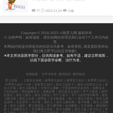
77
2024-11-24
小编
Copyright © 2018-2023 小朗育儿网 版权所有
© 法律声明：如有侵权，请告知网站管理员我们会在7个工作日内处
理。
本网由内容提供商提供的信息仅供参考，如有冒犯, 请直接联系本站,
我们将立即予以纠正并致歉!。
※本文所涉及医学部分，仅供阅读参考。如有不适，建议立即就医，
以线下面诊医学诊断、治疗为准。
友情链接：
太平洋科技
数码知识
数码知识
育儿专题
：
儿童安全座椅
|
春季育儿知识
|
夏季育儿知识
|
秋季育儿知识
|
冬季育儿知识
|
6岁
|
简短育儿知识
|
新生儿拉肚子
|
新生儿吐奶怎么办
|
新
生儿打嗝
|
新生儿眼屎多
|
牙疼怎么缓解
|
芒果是热性还是凉性
|
胎教音乐
100首必听
|
孕妇胎教音乐
|
胎教故事
|
胎记是怎么来的
|
早产儿黄疸
|
病理
性黄疸
|
新生儿黄疸
|
新生儿体温
|
早产儿智力
|
早产儿的护理与喂养
|
新生
儿晒太阳
|
新生儿大便
|
脐带血
|
宝宝眼屎多
|
囟门
|
新生儿窒息
|
新生儿用
品清单
|
宝宝穿衣
|
卡介苗
|
唐氏儿
|
新生儿肠绞痛
|
寨卡病毒
|
新生儿泪囊
炎
|
新生儿感冒
|
婴儿理发器
|
婴儿磨牙棒
|
如何断奶
|
宝宝辅食
|
睡前喝牛
奶
|
小孩睡觉出汗
|
宝宝睡觉不踏实
|
新生儿睡眠
|
新生儿脸上有小红点
|
新
生儿肺炎
|
先天性心脏病
|
宝宝大便干燥
|
唐氏综合症是啥病
|
胎毒
|
宝宝拉