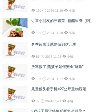
150
2024-11-29
小编
讨喜小朋友的开胃菜--糖醋里脊（图）
199
2024-11-28
小编
冬季远离流感需做到这几步
85
2024-11-28
小编
放寒假了 熊孩子如何安全“避险”
186
2024-11-27
小编
儿童低头看手机=27公斤重物压颈
79
2024-11-27
小编
3岁孩子最近特别反叛怎么引导？