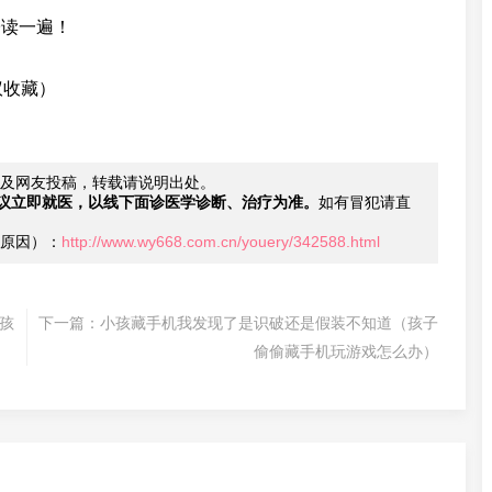
子读一遍！
议收藏）
及网友投稿，转载请说明出处。
议立即就医，以线下面诊医学诊断、治疗为准。
如有冒犯请直
原因）：
http://www.wy668.com.cn/youery/342588.html
孩
下一篇：
小孩藏手机我发现了是识破还是假装不知道（孩子
偷偷藏手机玩游戏怎么办）