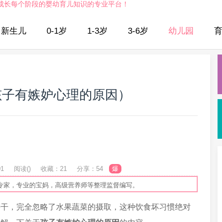
成长每个阶段的婴幼育儿知识的专业平台！
新生儿
0-1岁
1-3岁
3-6岁
幼儿园
孩子有嫉妒心理的原因）
01
阅读(
)
收藏：21
分享：54
爆
专家，专业的宝妈，高级营养师等整理监督编写。
饼干，完全忽略了水果蔬菜的摄取，这种饮食坏习惯绝对