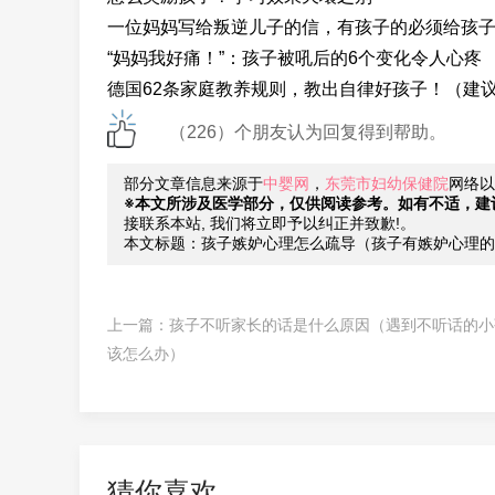
一位妈妈写给叛逆儿子的信，有孩子的必须给孩
“妈妈我好痛！”：孩子被吼后的6个变化令人心疼
德国62条家庭教养规则，教出自律好孩子！（建
（226）个朋友认为回复得到帮助。
部分文章信息来源于
中婴网
，
东莞市妇幼保健院
网络以
※本文所涉及医学部分，仅供阅读参考。如有不适，建
接联系本站, 我们将立即予以纠正并致歉!。
本文标题：孩子嫉妒心理怎么疏导（孩子有嫉妒心理的
上一篇：
孩子不听家长的话是什么原因（遇到不听话的小
该怎么办）
猜你喜欢