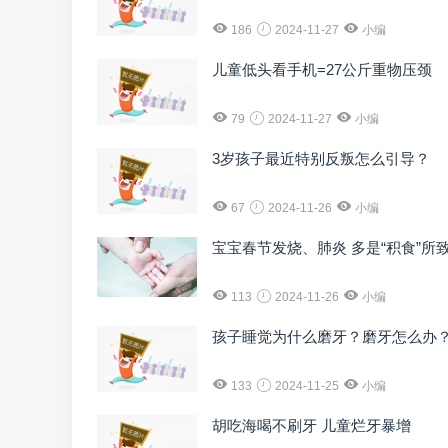
186
2024-11-27
小编
儿童低头看手机=27公斤重物压颈
79
2024-11-27
小编
3岁孩子最近特别反叛怎么引导？
67
2024-11-26
小编
宝宝春节发烧、肺炎 多是“积食”所
113
2024-11-26
小编
孩子睡觉为什么磨牙？磨牙怎么办
133
2024-11-25
小编
胡吃海喝不刷牙 儿童烂牙暴增