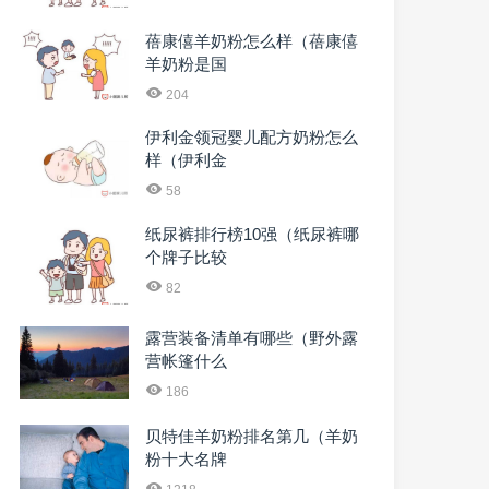
蓓康僖羊奶粉怎么样（蓓康僖
羊奶粉是国
204
伊利金领冠婴儿配方奶粉怎么
样（伊利金
58
纸尿裤排行榜10强（纸尿裤哪
个牌子比较
82
露营装备清单有哪些（野外露
营帐篷什么
186
贝特佳羊奶粉排名第几（羊奶
粉十大名牌