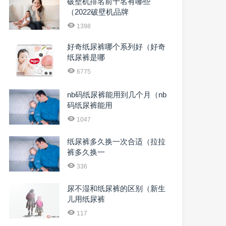
破壁机排名前十名有哪些
（2022破壁机品牌
1398
好奇纸尿裤哪个系列好（好奇
纸尿裤是哪
6775
nb码纸尿裤能用到几个月（nb
码纸尿裤能用
1047
纸尿裤多久换一次合适（拉拉
裤多久换一
336
尿不湿和纸尿裤的区别（新生
儿用纸尿裤
117