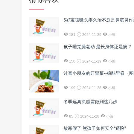
5岁宝咳嗽头疼久治不愈是鼻窦炎作
181
2024-11-29
小编
孩子睡觉腿老动 是长身体还是病？
150
2024-11-29
小编
讨喜小朋友的开胃菜--糖醋里脊（
199
2024-11-28
小编
冬季远离流感需做到这几步
85
2024-11-28
小编
放寒假了 熊孩子如何安全“避险”