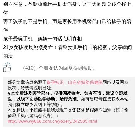
别不在意，孕期睡前玩手机太伤身，这三大问题会逐个找上
你
害了孩子的不是手机，而是家长用手机替代自己给孩子的陪
伴
孩子爱玩手机，妈妈一句话点明真相
21岁女孩凌晨跳楼身亡！看到女儿手机上的秘密，父亲瞬间
崩溃
（410）个朋友认为回复得到帮助。
部分文章信息来源于
备孕知识
，
山东省妇幼保健院
网络以及网友
投稿，转载请说明出处。
※本文所涉及医学部分，仅供阅读参考。如有不适，建议立即就
医，以线下面诊医学诊断、治疗为准。
如有冒犯请直接联系本站,
我们将立即予以纠正并致歉!。
本文标题：小孩藏手机我发现了是识破还是假装不知道（孩子偷
偷藏手机玩游戏怎么办）：
http://www.wy668.com.cn/youery/342589.html