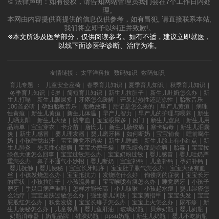
© 法律声明：如有侵权，请告知网站管理员我们会在7个工作日内处
理。
本网由内容提供商提供的信息仅供参考，如有冒犯, 请直接联系本站,
我们将立即予以纠正并致歉!。
※本文所涉及医学部分，仅供阅读参考。如有不适，建议立即就医，
以线下面诊医学诊断、治疗为准。
友情链接：
太平洋科技
数码知识
数码知识
育儿专题
：
儿童安全座椅
|
春季育儿知识
|
夏季育儿知识
|
秋季育儿知识
|
冬季育儿知识
|
6岁
|
简短育儿知识
|
新生儿拉肚子
|
新生儿吐奶怎么办
|
新
生儿打嗝
|
新生儿眼屎多
|
牙疼怎么缓解
|
芒果是热性还是凉性
|
胎教音乐
100首必听
|
孕妇胎教音乐
|
胎教故事
|
胎记是怎么来的
|
早产儿黄疸
|
病理
性黄疸
|
新生儿黄疸
|
新生儿体温
|
早产儿智力
|
早产儿的护理与喂养
|
新生
儿晒太阳
|
新生儿大便
|
脐带血
|
宝宝眼屎多
|
囟门
|
新生儿窒息
|
新生儿用
品清单
|
宝宝穿衣
|
卡介苗
|
唐氏儿
|
新生儿肠绞痛
|
寨卡病毒
|
新生儿泪囊
炎
|
新生儿感冒
|
婴儿理发器
|
婴儿磨牙棒
|
如何断奶
|
宝宝辅食
|
睡前喝牛
奶
|
小孩睡觉出汗
|
宝宝睡觉不踏实
|
新生儿睡眠
|
新生儿脸上有小红点
|
新
生儿肺炎
|
先天性心脏病
|
宝宝大便干燥
|
唐氏综合症是啥病
|
胎毒
|
宝宝拉
绿色大便怎么回事
|
宝宝过敏怎么办
|
宝宝奶粉过敏
|
婴儿感冒
|
婴儿吐奶严
重怎么办
|
鼻子不通气小妙招
|
婴儿断奶
|
宝宝补钙
|
儿童补钙
|
孕妇补钙
|
婴儿抚触
|
婴儿便秘
|
宝宝长牙顺序
|
宝宝肚子胀气怎么办
|
宝宝大便有血
丝
|
小孩发烧怎么办
|
宝宝抵抗力
|
发烧吃什么好
|
佝偻病的症状
|
宝宝长牙
的症状
|
小孩拉肚子
|
小孩流鼻血
|
宝宝喉咙有痰怎么办
|
睡觉磨牙
|
小孩子
磨牙
|
手足口病严重吗
|
怎样才能长高
|
小儿咳嗽
|
小孩起水痘
|
婴儿湿疹怎
么治疗
|
宝宝皮肤过敏怎么办
|
强生婴儿润肤
|
宝宝剪指甲
|
宝宝头发
|
宝宝
屁股红怎么办
|
积食发烧
|
宝宝长痱子怎么办
|
宝宝上火怎么办
|
尿布疹
|
新
生儿便秘怎么办
|
儿童餐具
|
婴儿鱼肝油
|
玻璃奶瓶
|
贝亲奶瓶
|
婴儿奶瓶
|
奶瓶消毒器
|
奶瓶品牌
|
硅胶奶瓶
|
ppsu奶瓶
|
新生儿奶瓶
|
婴儿不吃奶瓶