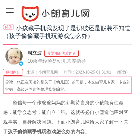
优质
小孩藏手机我发现了是识破还是假装不知道
（孩子偷偷藏手机玩游戏怎么办）
周立波
母婴知识优质作者
10余年经验婴幼儿营养指导
来源：小朗育儿网
时间：2023-10-25 01:31:01
阅读(
)
原创内容
收藏：23
分享：62
爆
导读：您正在阅读的是关于【幼儿园】的问题，本文由育儿专家，专业的
宝妈，高级营养师等整理监督编写。
坚信每一个作爸爸妈妈的都期待自身的小孩能有使命
感，能学会思考，能自立自强。这就务必自小塑造他应对客
观事实，自身解决问题。下面小朗育儿网给大家了解一下关
于
孩子偷偷藏手机玩游戏怎么办
的内容。