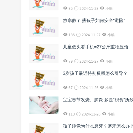
85
2024-11-28
小编
放寒假了 熊孩子如何安全“避险”
186
2024-11-27
小编
儿童低头看手机=27公斤重物压颈
79
2024-11-27
小编
3岁孩子最近特别反叛怎么引导？
67
2024-11-26
小编
宝宝春节发烧、肺炎 多是“积食”所
113
2024-11-26
小编
孩子睡觉为什么磨牙？磨牙怎么办