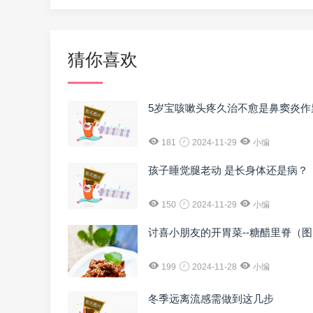
猜你喜欢
5岁宝咳嗽头疼久治不愈是鼻窦炎作
181
2024-11-29
小编
孩子睡觉腿老动 是长身体还是病？
150
2024-11-29
小编
讨喜小朋友的开胃菜--糖醋里脊（
199
2024-11-28
小编
冬季远离流感需做到这几步