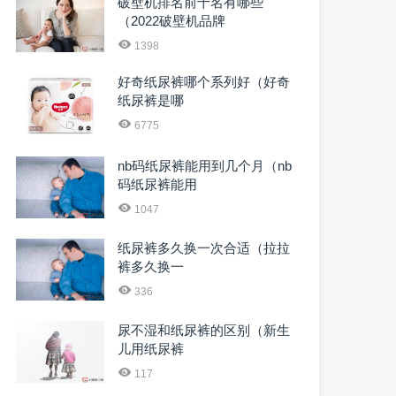
破壁机排名前十名有哪些
（2022破壁机品牌
1398
好奇纸尿裤哪个系列好（好奇
纸尿裤是哪
6775
nb码纸尿裤能用到几个月（nb
码纸尿裤能用
1047
纸尿裤多久换一次合适（拉拉
裤多久换一
336
尿不湿和纸尿裤的区别（新生
儿用纸尿裤
117