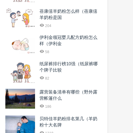
蓓康僖羊奶粉怎么样（蓓康僖
羊奶粉是国
204
伊利金领冠婴儿配方奶粉怎么
样（伊利金
58
纸尿裤排行榜10强（纸尿裤哪
个牌子比较
82
露营装备清单有哪些（野外露
营帐篷什么
186
贝特佳羊奶粉排名第几（羊奶
粉十大名牌