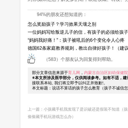
94%的朋友还想知道的：
怎么奖励孩子？学习效果天壤之别
一位妈妈写给叛逆儿子的信，有孩子的必须给孩
“妈妈我好痛！”：孩子被吼后的6个变化令人心疼
德国62条家庭教养规则，教出自律好孩子！（建
（583）个朋友认为回复得到帮助。
部分文章信息来源于
育儿网
，
内蒙古自治区妇幼保健院
※本文所涉及医学部分，仅供阅读参考。如有不适，建
接联系本站, 我们将立即予以纠正并致歉!。
本文标题：说话不算话的孩子怎么教育（孩子不诚信怎
上一篇：
小孩藏手机我发现了是识破还是假装不知道（孩
偷偷藏手机玩游戏怎么办）