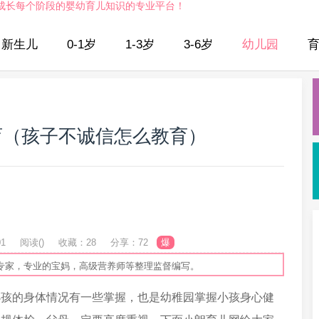
成长每个阶段的婴幼育儿知识的专业平台！
新生儿
0-1岁
1-3岁
3-6岁
幼儿园
育（孩子不诚信怎么教育）
01
阅读(
)
收藏：28
分享：72
爆
专家，专业的宝妈，高级营养师等整理监督编写。
小孩的身体情况有一些掌握，也是幼稚园掌握小孩身心健