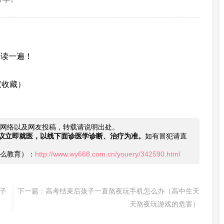
子读一遍！
议收藏）
网络以及网友投稿，转载请说明出处。
议立即就医，以线下面诊医学诊断、治疗为准。
如有冒犯请直
么教育）：
http://www.wy668.com.cn/youery/342590.html
子
下一篇：
高考结束后孩子一直熬夜玩手机怎么办（高中生天
天熬夜玩游戏的危害）