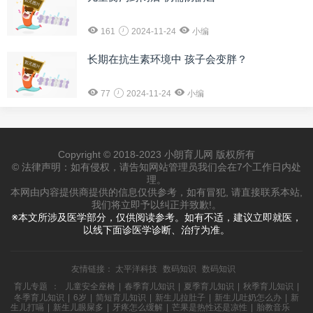
161
2024-11-24
小编
长期在抗生素环境中 孩子会变胖？
77
2024-11-24
小编
Copyright © 2018-2023 小朗育儿网 版权所有
© 法律声明：如有侵权，请告知网站管理员我们会在7个工作日内处
理。
本网由内容提供商提供的信息仅供参考，如有冒犯, 请直接联系本站,
我们将立即予以纠正并致歉!。
※本文所涉及医学部分，仅供阅读参考。如有不适，建议立即就医，
以线下面诊医学诊断、治疗为准。
友情链接：
太平洋科技
数码知识
数码知识
育儿专题
：
儿童安全座椅
|
春季育儿知识
|
夏季育儿知识
|
秋季育儿知识
|
冬季育儿知识
|
6岁
|
简短育儿知识
|
新生儿拉肚子
|
新生儿吐奶怎么办
|
新
生儿打嗝
|
新生儿眼屎多
|
牙疼怎么缓解
|
芒果是热性还是凉性
|
胎教音乐