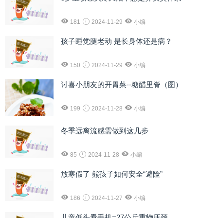
181
2024-11-29
小编
孩子睡觉腿老动 是长身体还是病？
150
2024-11-29
小编
讨喜小朋友的开胃菜--糖醋里脊（图）
199
2024-11-28
小编
冬季远离流感需做到这几步
85
2024-11-28
小编
放寒假了 熊孩子如何安全“避险”
186
2024-11-27
小编
儿童低头看手机=27公斤重物压颈