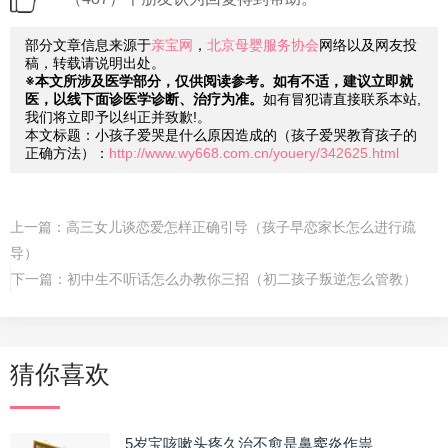
部分文章信息来源于
亲宝网
，
北京母婴服务协会
网络以及网友投
稿，转载请说明出处。
※本文所涉及医学部分，仅供阅读参考。如有不适，建议立即就
医，以线下面诊医学诊断、治疗为准。
如有冒犯请直接联系本站,
我们将立即予以纠正并致歉!。
本文标题：小孩子爱哭是什么原因造成的（孩子爱哭教育孩子的
正确方法）：
http://www.wy668.com.cn/youery/342625.html
上一篇：
高三女儿谈恋爱怎样正确引导（孩子早恋家长怎么进行疏
导）
下一篇：
初中生不听话怎么办教你三招（初二孩子叛逆怎么管教）
猜你喜欢
5岁宝咳嗽头疼久治不愈是鼻窦炎作祟