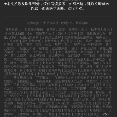
※本文所涉及医学部分，仅供阅读参考。如有不适，建议立即就医，
以线下面诊医学诊断、治疗为准。
友情链接：
太平洋科技
数码知识
数码知识
育儿专题
：
儿童安全座椅
|
春季育儿知识
|
夏季育儿知识
|
秋季育儿知识
|
冬季育儿知识
|
6岁
|
简短育儿知识
|
新生儿拉肚子
|
新生儿吐奶怎么办
|
新
生儿打嗝
|
新生儿眼屎多
|
牙疼怎么缓解
|
芒果是热性还是凉性
|
胎教音乐
100首必听
|
孕妇胎教音乐
|
胎教故事
|
胎记是怎么来的
|
早产儿黄疸
|
病理
性黄疸
|
新生儿黄疸
|
新生儿体温
|
早产儿智力
|
早产儿的护理与喂养
|
新生
儿晒太阳
|
新生儿大便
|
脐带血
|
宝宝眼屎多
|
囟门
|
新生儿窒息
|
新生儿用
品清单
|
宝宝穿衣
|
卡介苗
|
唐氏儿
|
新生儿肠绞痛
|
寨卡病毒
|
新生儿泪囊
炎
|
新生儿感冒
|
婴儿理发器
|
婴儿磨牙棒
|
如何断奶
|
宝宝辅食
|
睡前喝牛
奶
|
小孩睡觉出汗
|
宝宝睡觉不踏实
|
新生儿睡眠
|
新生儿脸上有小红点
|
新
生儿肺炎
|
先天性心脏病
|
宝宝大便干燥
|
唐氏综合症是啥病
|
胎毒
|
宝宝拉
绿色大便怎么回事
|
宝宝过敏怎么办
|
宝宝奶粉过敏
|
婴儿感冒
|
婴儿吐奶严
重怎么办
|
鼻子不通气小妙招
|
婴儿断奶
|
宝宝补钙
|
儿童补钙
|
孕妇补钙
|
婴儿抚触
|
婴儿便秘
|
宝宝长牙顺序
|
宝宝肚子胀气怎么办
|
宝宝大便有血
丝
|
小孩发烧怎么办
|
宝宝抵抗力
|
发烧吃什么好
|
佝偻病的症状
|
宝宝长牙
的症状
|
小孩拉肚子
|
小孩流鼻血
|
宝宝喉咙有痰怎么办
|
睡觉磨牙
|
小孩子
磨牙
|
手足口病严重吗
|
怎样才能长高
|
小儿咳嗽
|
小孩起水痘
|
婴儿湿疹怎
么治疗
|
宝宝皮肤过敏怎么办
|
强生婴儿润肤
|
宝宝剪指甲
|
宝宝头发
|
宝宝
屁股红怎么办
|
积食发烧
|
宝宝长痱子怎么办
|
宝宝上火怎么办
|
尿布疹
|
新
生儿便秘怎么办
|
儿童餐具
|
婴儿鱼肝油
|
玻璃奶瓶
|
贝亲奶瓶
|
婴儿奶瓶
|
奶瓶消毒器
|
奶瓶品牌
|
硅胶奶瓶
|
ppsu奶瓶
|
新生儿奶瓶
|
婴儿不吃奶瓶
怎么办
|
奶瓶怎么消毒
|
爱得利奶瓶
|
nuk奶瓶
|
布朗博士奶瓶
|
奶瓶什么牌
子好
|
暖奶器
|
奶瓶清洗剂
|
安抚奶嘴的利弊
|
安抚奶嘴什么时候用
|
安抚奶
嘴的作用
|
婴儿安抚奶嘴
|
宝宝辅食添加
|
辅食机
|
宝宝几个月添加辅食
|
儿
童水杯
|
儿童餐椅
|
料理机
|
护臀膏
|
儿童牙膏
|
儿童牙刷
|
隔尿垫
|
拉拉