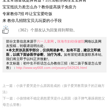
宝宝常感冒或是脾胃虚？3方法教你调理宝宝脾胃
宝宝抵抗力差怎么办？教你提高孩子免疫力
专家教你7招 咋让宝宝爱吃饭
来 教你几招陪宝贝儿玩耍的小手段
（362）个朋友认为回复得到帮助。
部分文章信息来源于
六一儿童网
，
珠海市妇幼保健院
网络以及网
友投稿，转载请说明出处。
※本文所涉及医学部分，仅供阅读参考。如有不适，建议立即就
医，以线下面诊医学诊断、治疗为准。
如有冒犯请直接联系本站,
我们将立即予以纠正并致歉!。
本文标题：初中生不听话怎么办教你三招（初二孩子叛逆怎么管
教）：
http://www.wy668.com.cn/youery/342626.html
上一篇：
小孩子爱哭是什么原因造成的（孩子爱哭教育孩子的正确方
法）
下一篇：
小孩情绪不稳定易怒爱哭是什么原因（孩子脾气暴躁易怒父
母怎么管教）