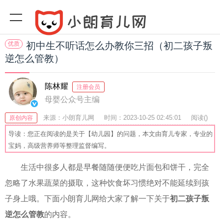
优质
初中生不听话怎么办教你三招（初二孩子叛
逆怎么管教）
陈林耀
注册会员
母婴公众号主编
来源：小朗育儿网
时间：2023-10-25 02:45:01
阅读(
)
原创内容
收藏：27
分享：44
爆
导读：您正在阅读的是关于【幼儿园】的问题，本文由育儿专家，专业的
宝妈，高级营养师等整理监督编写。
生活中很多人都是早餐随随便便吃片面包和饼干，完全
忽略了水果蔬菜的摄取，这种饮食坏习惯绝对不能延续到孩
子身上哦。下面小朗育儿网给大家了解一下关于
初二孩子叛
逆怎么管教
的内容。