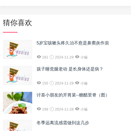
猜你喜欢
5岁宝咳嗽头疼久治不愈是鼻窦炎作祟
181
2024-11-29
小编
孩子睡觉腿老动 是长身体还是病？
150
2024-11-29
小编
讨喜小朋友的开胃菜--糖醋里脊（图）
199
2024-11-28
小编
冬季远离流感需做到这几步