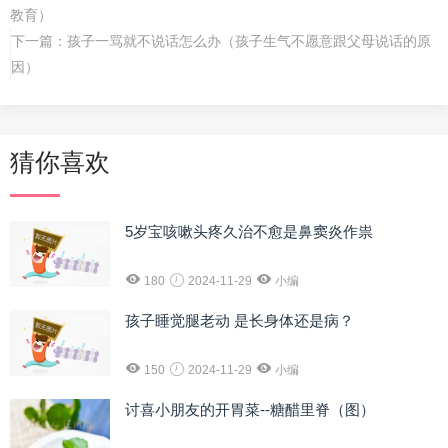
教育）
下一篇：
孩子一骂就不说话怎么办（孩子生气不愿意跟父母说话的原
因）
猜你喜欢
5岁宝咳嗽头疼久治不愈是鼻窦炎作祟
180
2024-11-29
小编
孩子睡觉腿老动 是长身体还是病？
150
2024-11-29
小编
讨喜小朋友的开胃菜--糖醋里脊（图）