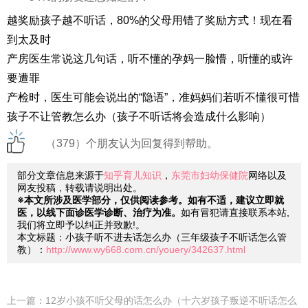
越奖励孩子越不听话，80%的父母用错了奖励方式！现在看
到太及时
产房医生常说这几句话，听不懂的孕妈一脸懵，听懂的或许
要遭罪
产检时，医生可能会说出的“隐语”，准妈妈们若听不懂很可惜
孩子不让管教怎么办（孩子不听话将会造成什么影响）
（379）个朋友认为回复得到帮助。
部分文章信息来源于
知乎育儿知识
，
东莞市妇幼保健院
网络以及
网友投稿，转载请说明出处。
※本文所涉及医学部分，仅供阅读参考。如有不适，建议立即就
医，以线下面诊医学诊断、治疗为准。
如有冒犯请直接联系本站,
我们将立即予以纠正并致歉!。
本文标题：小孩子听不进去话怎么办（三年级孩子不听话怎么管
教）：
http://www.wy668.com.cn/youery/342637.html
上一篇：
12岁小孩不听父母的话怎么办（十六岁孩子叛逆不听话怎么