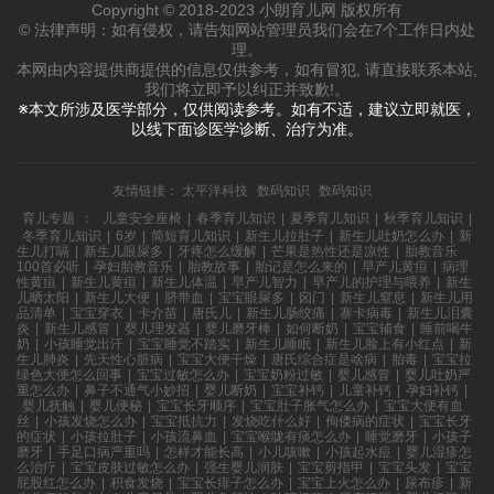
Copyright © 2018-2023 小朗育儿网 版权所有
© 法律声明：如有侵权，请告知网站管理员我们会在7个工作日内处
理。
本网由内容提供商提供的信息仅供参考，如有冒犯, 请直接联系本站,
我们将立即予以纠正并致歉!。
※本文所涉及医学部分，仅供阅读参考。如有不适，建议立即就医，
以线下面诊医学诊断、治疗为准。
友情链接：
太平洋科技
数码知识
数码知识
育儿专题
：
儿童安全座椅
|
春季育儿知识
|
夏季育儿知识
|
秋季育儿知识
|
冬季育儿知识
|
6岁
|
简短育儿知识
|
新生儿拉肚子
|
新生儿吐奶怎么办
|
新
生儿打嗝
|
新生儿眼屎多
|
牙疼怎么缓解
|
芒果是热性还是凉性
|
胎教音乐
100首必听
|
孕妇胎教音乐
|
胎教故事
|
胎记是怎么来的
|
早产儿黄疸
|
病理
性黄疸
|
新生儿黄疸
|
新生儿体温
|
早产儿智力
|
早产儿的护理与喂养
|
新生
儿晒太阳
|
新生儿大便
|
脐带血
|
宝宝眼屎多
|
囟门
|
新生儿窒息
|
新生儿用
品清单
|
宝宝穿衣
|
卡介苗
|
唐氏儿
|
新生儿肠绞痛
|
寨卡病毒
|
新生儿泪囊
炎
|
新生儿感冒
|
婴儿理发器
|
婴儿磨牙棒
|
如何断奶
|
宝宝辅食
|
睡前喝牛
奶
|
小孩睡觉出汗
|
宝宝睡觉不踏实
|
新生儿睡眠
|
新生儿脸上有小红点
|
新
生儿肺炎
|
先天性心脏病
|
宝宝大便干燥
|
唐氏综合症是啥病
|
胎毒
|
宝宝拉
绿色大便怎么回事
|
宝宝过敏怎么办
|
宝宝奶粉过敏
|
婴儿感冒
|
婴儿吐奶严
重怎么办
|
鼻子不通气小妙招
|
婴儿断奶
|
宝宝补钙
|
儿童补钙
|
孕妇补钙
|
婴儿抚触
|
婴儿便秘
|
宝宝长牙顺序
|
宝宝肚子胀气怎么办
|
宝宝大便有血
丝
|
小孩发烧怎么办
|
宝宝抵抗力
|
发烧吃什么好
|
佝偻病的症状
|
宝宝长牙
的症状
|
小孩拉肚子
|
小孩流鼻血
|
宝宝喉咙有痰怎么办
|
睡觉磨牙
|
小孩子
磨牙
|
手足口病严重吗
|
怎样才能长高
|
小儿咳嗽
|
小孩起水痘
|
婴儿湿疹怎
么治疗
|
宝宝皮肤过敏怎么办
|
强生婴儿润肤
|
宝宝剪指甲
|
宝宝头发
|
宝宝
屁股红怎么办
|
积食发烧
|
宝宝长痱子怎么办
|
宝宝上火怎么办
|
尿布疹
|
新