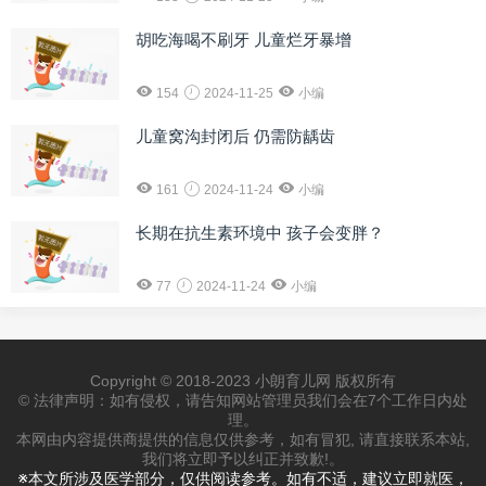
胡吃海喝不刷牙 儿童烂牙暴增
154
2024-11-25
小编
儿童窝沟封闭后 仍需防龋齿
161
2024-11-24
小编
长期在抗生素环境中 孩子会变胖？
77
2024-11-24
小编
Copyright © 2018-2023 小朗育儿网 版权所有
© 法律声明：如有侵权，请告知网站管理员我们会在7个工作日内处
理。
本网由内容提供商提供的信息仅供参考，如有冒犯, 请直接联系本站,
我们将立即予以纠正并致歉!。
※本文所涉及医学部分，仅供阅读参考。如有不适，建议立即就医，