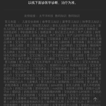
以线下面诊医学诊断、治疗为准。
友情链接：
太平洋科技
数码知识
数码知识
育儿专题
：
儿童安全座椅
|
春季育儿知识
|
夏季育儿知识
|
秋季育儿知识
|
冬季育儿知识
|
6岁
|
简短育儿知识
|
新生儿拉肚子
|
新生儿吐奶怎么办
|
新
生儿打嗝
|
新生儿眼屎多
|
牙疼怎么缓解
|
芒果是热性还是凉性
|
胎教音乐
100首必听
|
孕妇胎教音乐
|
胎教故事
|
胎记是怎么来的
|
早产儿黄疸
|
病理
性黄疸
|
新生儿黄疸
|
新生儿体温
|
早产儿智力
|
早产儿的护理与喂养
|
新生
儿晒太阳
|
新生儿大便
|
脐带血
|
宝宝眼屎多
|
囟门
|
新生儿窒息
|
新生儿用
品清单
|
宝宝穿衣
|
卡介苗
|
唐氏儿
|
新生儿肠绞痛
|
寨卡病毒
|
新生儿泪囊
炎
|
新生儿感冒
|
婴儿理发器
|
婴儿磨牙棒
|
如何断奶
|
宝宝辅食
|
睡前喝牛
奶
|
小孩睡觉出汗
|
宝宝睡觉不踏实
|
新生儿睡眠
|
新生儿脸上有小红点
|
新
生儿肺炎
|
先天性心脏病
|
宝宝大便干燥
|
唐氏综合症是啥病
|
胎毒
|
宝宝拉
绿色大便怎么回事
|
宝宝过敏怎么办
|
宝宝奶粉过敏
|
婴儿感冒
|
婴儿吐奶严
重怎么办
|
鼻子不通气小妙招
|
婴儿断奶
|
宝宝补钙
|
儿童补钙
|
孕妇补钙
|
婴儿抚触
|
婴儿便秘
|
宝宝长牙顺序
|
宝宝肚子胀气怎么办
|
宝宝大便有血
丝
|
小孩发烧怎么办
|
宝宝抵抗力
|
发烧吃什么好
|
佝偻病的症状
|
宝宝长牙
的症状
|
小孩拉肚子
|
小孩流鼻血
|
宝宝喉咙有痰怎么办
|
睡觉磨牙
|
小孩子
磨牙
|
手足口病严重吗
|
怎样才能长高
|
小儿咳嗽
|
小孩起水痘
|
婴儿湿疹怎
么治疗
|
宝宝皮肤过敏怎么办
|
强生婴儿润肤
|
宝宝剪指甲
|
宝宝头发
|
宝宝
屁股红怎么办
|
积食发烧
|
宝宝长痱子怎么办
|
宝宝上火怎么办
|
尿布疹
|
新
生儿便秘怎么办
|
儿童餐具
|
婴儿鱼肝油
|
玻璃奶瓶
|
贝亲奶瓶
|
婴儿奶瓶
|
奶瓶消毒器
|
奶瓶品牌
|
硅胶奶瓶
|
ppsu奶瓶
|
新生儿奶瓶
|
婴儿不吃奶瓶
怎么办
|
奶瓶怎么消毒
|
爱得利奶瓶
|
nuk奶瓶
|
布朗博士奶瓶
|
奶瓶什么牌
子好
|
暖奶器
|
奶瓶清洗剂
|
安抚奶嘴的利弊
|
安抚奶嘴什么时候用
|
安抚奶
嘴的作用
|
婴儿安抚奶嘴
|
宝宝辅食添加
|
辅食机
|
宝宝几个月添加辅食
|
儿
童水杯
|
儿童餐椅
|
料理机
|
护臀膏
|
儿童牙膏
|
儿童牙刷
|
隔尿垫
|
拉拉
裤
|
止咳化痰最快最有效的方法
|
验孕棒怎么用
|
肚子疼怎么办
|
脾胃虚寒的
症状有哪些
|
荨麻疹五种食物不能吃
|
反复发烧是怎么回事
|
黄鳝的功效与作