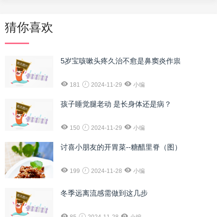
猜你喜欢
5岁宝咳嗽头疼久治不愈是鼻窦炎作祟
181
2024-11-29
小编
孩子睡觉腿老动 是长身体还是病？
150
2024-11-29
小编
讨喜小朋友的开胃菜--糖醋里脊（图）
199
2024-11-28
小编
冬季远离流感需做到这几步