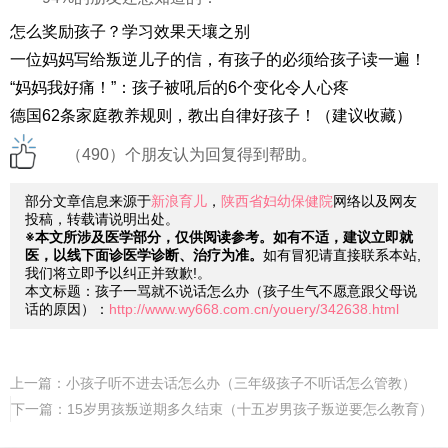
怎么奖励孩子？学习效果天壤之别
一位妈妈写给叛逆儿子的信，有孩子的必须给孩子读一遍！
“妈妈我好痛！”：孩子被吼后的6个变化令人心疼
德国62条家庭教养规则，教出自律好孩子！（建议收藏）
（490）个朋友认为回复得到帮助。
部分文章信息来源于
新浪育儿
，
陕西省妇幼保健院
网络以及网友
投稿，转载请说明出处。
※本文所涉及医学部分，仅供阅读参考。如有不适，建议立即就
医，以线下面诊医学诊断、治疗为准。
如有冒犯请直接联系本站,
我们将立即予以纠正并致歉!。
本文标题：孩子一骂就不说话怎么办（孩子生气不愿意跟父母说
话的原因）：
http://www.wy668.com.cn/youery/342638.html
上一篇：
小孩子听不进去话怎么办（三年级孩子不听话怎么管教）
下一篇：
15岁男孩叛逆期多久结束（十五岁男孩子叛逆要怎么教育）