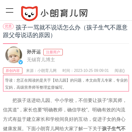
优质
孩子一骂就不说话怎么办（孩子生气不愿意
跟父母说话的原因）
孙开运
注册用户
无锡育儿博主
来源：小朗育儿网
时间：2023-10-25 09:09:01
阅读(
)
原创内容
收藏：51
分享：48
爆
导读：您正在阅读的是关于【幼儿园】的问题，本文由育儿专家，专业的
宝妈，高级营养师等整理监督编写。
把孩子送进幼儿园、中小学校，不但要让孩子“亲其师，
信其道”，家长也要“明确教师，确信学校”。明确有效的沟流
方式有益于建立家长和学校间良好的互动，促进子女的身心
健康发展。下面小朗育儿网给大家了解一下关于
孩子生气不