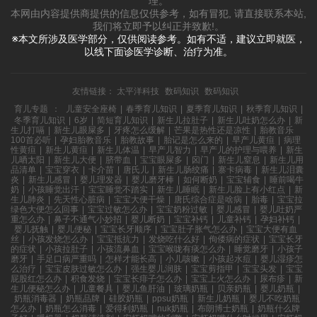
理。
本网由内容提供商提供的信息仅供参考，如有冒犯, 请直接联系本站,
我们将立即予以纠正并致歉!。
※本文所涉及医学部分，仅供阅读参考。如有不适，建议立即就医，
以线下面诊医学诊断、治疗为准。
友情链接：
太平洋科技
数码知识
数码知识
育儿专题
：
儿童安全座椅
|
春季育儿知识
|
夏季育儿知识
|
秋季育儿知识
|
冬季育儿知识
|
6岁
|
简短育儿知识
|
新生儿拉肚子
|
新生儿吐奶怎么办
|
新
生儿打嗝
|
新生儿眼屎多
|
牙疼怎么缓解
|
芒果是热性还是凉性
|
胎教音乐
100首必听
|
孕妇胎教音乐
|
胎教故事
|
胎记是怎么来的
|
早产儿黄疸
|
病理
性黄疸
|
新生儿黄疸
|
新生儿体温
|
早产儿智力
|
早产儿的护理与喂养
|
新生
儿晒太阳
|
新生儿大便
|
脐带血
|
宝宝眼屎多
|
囟门
|
新生儿窒息
|
新生儿用
品清单
|
宝宝穿衣
|
卡介苗
|
唐氏儿
|
新生儿肠绞痛
|
寨卡病毒
|
新生儿泪囊
炎
|
新生儿感冒
|
婴儿理发器
|
婴儿磨牙棒
|
如何断奶
|
宝宝辅食
|
睡前喝牛
奶
|
小孩睡觉出汗
|
宝宝睡觉不踏实
|
新生儿睡眠
|
新生儿脸上有小红点
|
新
生儿肺炎
|
先天性心脏病
|
宝宝大便干燥
|
唐氏综合症是啥病
|
胎毒
|
宝宝拉
绿色大便怎么回事
|
宝宝过敏怎么办
|
宝宝奶粉过敏
|
婴儿感冒
|
婴儿吐奶严
重怎么办
|
鼻子不通气小妙招
|
婴儿断奶
|
宝宝补钙
|
儿童补钙
|
孕妇补钙
|
婴儿抚触
|
婴儿便秘
|
宝宝长牙顺序
|
宝宝肚子胀气怎么办
|
宝宝大便有血
丝
|
小孩发烧怎么办
|
宝宝抵抗力
|
发烧吃什么好
|
佝偻病的症状
|
宝宝长牙
的症状
|
小孩拉肚子
|
小孩流鼻血
|
宝宝喉咙有痰怎么办
|
睡觉磨牙
|
小孩子
磨牙
|
手足口病严重吗
|
怎样才能长高
|
小儿咳嗽
|
小孩起水痘
|
婴儿湿疹怎
么治疗
|
宝宝皮肤过敏怎么办
|
强生婴儿润肤
|
宝宝剪指甲
|
宝宝头发
|
宝宝
屁股红怎么办
|
积食发烧
|
宝宝长痱子怎么办
|
宝宝上火怎么办
|
尿布疹
|
新
生儿便秘怎么办
|
儿童餐具
|
婴儿鱼肝油
|
玻璃奶瓶
|
贝亲奶瓶
|
婴儿奶瓶
|
奶瓶消毒器
|
奶瓶品牌
|
硅胶奶瓶
|
ppsu奶瓶
|
新生儿奶瓶
|
婴儿不吃奶瓶
怎么办
|
奶瓶怎么消毒
|
爱得利奶瓶
|
nuk奶瓶
|
布朗博士奶瓶
|
奶瓶什么牌