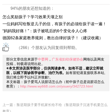
94%的朋友还想知道的：
怎么奖励孩子？学习效果天壤之别
一位妈妈写给叛逆儿子的信，有孩子的必须给孩子读一遍！
“妈妈我好痛！”：孩子被吼后的6个变化令人心疼
德国62条家庭教养规则，教出自律好孩子！（建议收藏）
（266）个朋友认为回复得到帮助。
部分文章信息来源于
中婴网
，
广东省妇幼保健协会
网络以及网友
投稿，转载请说明出处。
※本文所涉及医学部分，仅供阅读参考。如有不适，建议立即就
医，以线下面诊医学诊断、治疗为准。
如有冒犯请直接联系本站,
我们将立即予以纠正并致歉!。
本文标题：孩子爱骂人说脏话怎么办（初中孩子总是说脏话怎么
教育）：
http://www.wy668.com.cn/youery/342723.html
上一篇：
叛逆期孩子要手机家长给不给（叛逆期孩子沉迷手机要怎么
教育）