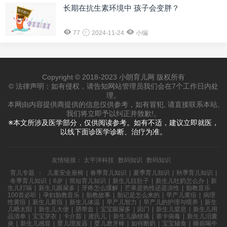
长期在抗生素环境中 孩子会变胖？
77
2024-11-24
小编
Copyright © 2018-2023 小朗育儿网 版权所有
© 法律声明：如有侵权，请告知网站管理员我们会在7个工作日内处
理。
本网由内容提供商提供的信息仅供参考，如有冒犯, 请直接联系本站,
我们将立即予以纠正并致歉!。
※本文所涉及医学部分，仅供阅读参考。如有不适，建议立即就医，
以线下面诊医学诊断、治疗为准。
友情链接：
太平洋科技
数码知识
数码知识
育儿专题
：
儿童安全座椅
|
春季育儿知识
|
夏季育儿知识
|
秋季育儿知识
|
冬季育儿知识
|
6岁
|
简短育儿知识
|
新生儿拉肚子
|
新生儿吐奶怎么办
|
新
生儿打嗝
|
新生儿眼屎多
|
牙疼怎么缓解
|
芒果是热性还是凉性
|
胎教音乐
100首必听
|
孕妇胎教音乐
|
胎教故事
|
胎记是怎么来的
|
早产儿黄疸
|
病理
性黄疸
|
新生儿黄疸
|
新生儿体温
|
早产儿智力
|
早产儿的护理与喂养
|
新生
儿晒太阳
|
新生儿大便
|
脐带血
|
宝宝眼屎多
|
囟门
|
新生儿窒息
|
新生儿用
品清单
|
宝宝穿衣
|
卡介苗
|
唐氏儿
|
新生儿肠绞痛
|
寨卡病毒
|
新生儿泪囊
炎
|
新生儿感冒
|
婴儿理发器
|
婴儿磨牙棒
|
如何断奶
|
宝宝辅食
|
睡前喝牛