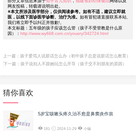
部分文章信息来源于
知乎育儿知识
，
福建省妇幼保健院
网络以及
网友投稿，转载请说明出处。
※本文所涉及医学部分，仅供阅读参考。如有不适，建议立即就
医，以线下面诊医学诊断、治疗为准。
如有冒犯请直接联系本站,
我们将立即予以纠正并致歉!。
本文标题：五年级的孩子应该怎么管（孩子不受管教是什么原
因）：
http://www.wy668.com.cn/youery/342724.html
上一篇：
孩子爱骂人说脏话怎么办（初中孩子总是说脏话怎么教育）
下一篇：
孩子说别人不跟她玩怎么开导（孩子交不到朋友的原因）
猜你喜欢
5岁宝咳嗽头疼久治不愈是鼻窦炎作祟
181
2024-11-29
小编