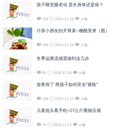
孩子睡觉腿老动 是长身体还是病？
150
2024-11-29
小编
讨喜小朋友的开胃菜--糖醋里脊（图）
199
2024-11-28
小编
冬季远离流感需做到这几步
85
2024-11-28
小编
放寒假了 熊孩子如何安全“避险”
186
2024-11-27
小编
儿童低头看手机=27公斤重物压颈
79
2024-11-27
小编