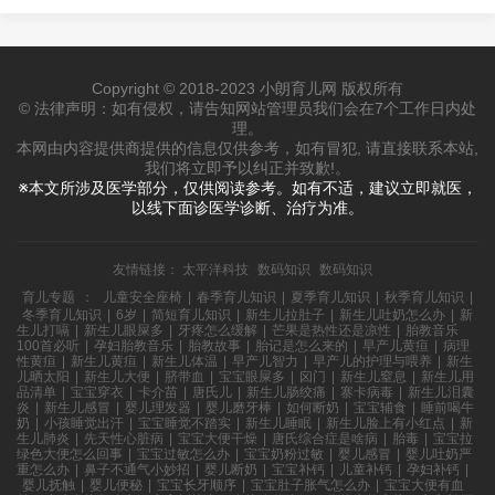
Copyright © 2018-2023 小朗育儿网 版权所有
© 法律声明：如有侵权，请告知网站管理员我们会在7个工作日内处
理。
本网由内容提供商提供的信息仅供参考，如有冒犯, 请直接联系本站,
我们将立即予以纠正并致歉!。
※本文所涉及医学部分，仅供阅读参考。如有不适，建议立即就医，
以线下面诊医学诊断、治疗为准。
友情链接：
太平洋科技
数码知识
数码知识
育儿专题
：
儿童安全座椅
|
春季育儿知识
|
夏季育儿知识
|
秋季育儿知识
|
冬季育儿知识
|
6岁
|
简短育儿知识
|
新生儿拉肚子
|
新生儿吐奶怎么办
|
新
生儿打嗝
|
新生儿眼屎多
|
牙疼怎么缓解
|
芒果是热性还是凉性
|
胎教音乐
100首必听
|
孕妇胎教音乐
|
胎教故事
|
胎记是怎么来的
|
早产儿黄疸
|
病理
性黄疸
|
新生儿黄疸
|
新生儿体温
|
早产儿智力
|
早产儿的护理与喂养
|
新生
儿晒太阳
|
新生儿大便
|
脐带血
|
宝宝眼屎多
|
囟门
|
新生儿窒息
|
新生儿用
品清单
|
宝宝穿衣
|
卡介苗
|
唐氏儿
|
新生儿肠绞痛
|
寨卡病毒
|
新生儿泪囊
炎
|
新生儿感冒
|
婴儿理发器
|
婴儿磨牙棒
|
如何断奶
|
宝宝辅食
|
睡前喝牛
奶
|
小孩睡觉出汗
|
宝宝睡觉不踏实
|
新生儿睡眠
|
新生儿脸上有小红点
|
新
生儿肺炎
|
先天性心脏病
|
宝宝大便干燥
|
唐氏综合症是啥病
|
胎毒
|
宝宝拉
绿色大便怎么回事
|
宝宝过敏怎么办
|
宝宝奶粉过敏
|
婴儿感冒
|
婴儿吐奶严
重怎么办
|
鼻子不通气小妙招
|
婴儿断奶
|
宝宝补钙
|
儿童补钙
|
孕妇补钙
|
婴儿抚触
|
婴儿便秘
|
宝宝长牙顺序
|
宝宝肚子胀气怎么办
|
宝宝大便有血