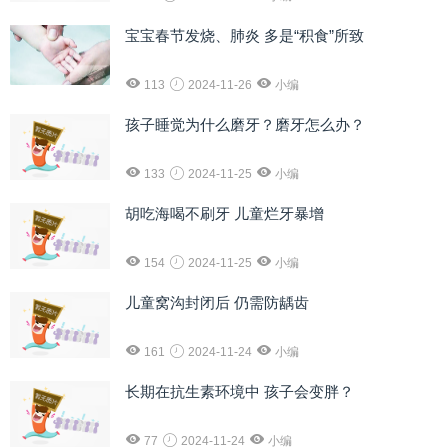
宝宝春节发烧、肺炎 多是“积食”所致
113
2024-11-26
小编
孩子睡觉为什么磨牙？磨牙怎么办？
133
2024-11-25
小编
胡吃海喝不刷牙 儿童烂牙暴增
154
2024-11-25
小编
儿童窝沟封闭后 仍需防龋齿
161
2024-11-24
小编
长期在抗生素环境中 孩子会变胖？
77
2024-11-24
小编