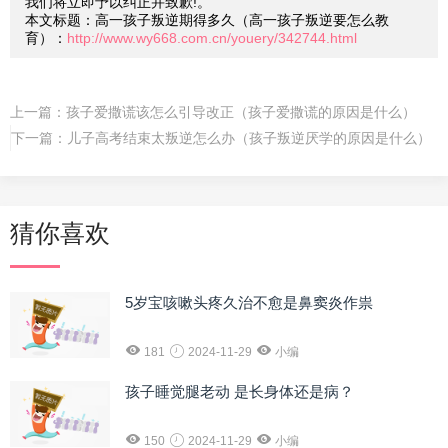
我们将立即予以纠正并致歉!。
本文标题：高一孩子叛逆期得多久（高一孩子叛逆要怎么教
育）：
http://www.wy668.com.cn/youery/342744.html
上一篇：
孩子爱撒谎该怎么引导改正（孩子爱撒谎的原因是什么）
下一篇：
儿子高考结束太叛逆怎么办（孩子叛逆厌学的原因是什么）
猜你喜欢
5岁宝咳嗽头疼久治不愈是鼻窦炎作祟
181
2024-11-29
小编
孩子睡觉腿老动 是长身体还是病？
150
2024-11-29
小编