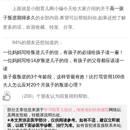
上面就是小朗育儿网小编今天给大家介绍的关于
高一孩
子叛逆期得多久
的全部内容,希望可以帮助到你,如果还想了解
更多的话，欢迎收藏、转发、分享。
94%的朋友还想知道的：
一位妈妈写给叛逆儿子的信，有孩子的必须给孩子读一遍！
一位妈妈写给14岁叛逆儿子的信，有孩子的父母都应该读一
读
孩子最叛逆的3个年龄段，这样管最有效！比打骂管用100倍
大人怎么应对20个月孩子的叛逆心理？
（200）个朋友认为回复得到帮助。
部分文章信息来源于
学习啦育儿知识
，
海南省妇幼保健院
网络以
及网友投稿，转载请说明出处。
※本文所涉及医学部分，仅供阅读参考。如有不适，建议立即就
医，以线下面诊医学诊断、治疗为准。
如有冒犯请直接联系本站,