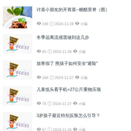
讨喜小朋友的开胃菜--糖醋里脊（图）
199
2024-11-28
小编
冬季远离流感需做到这几步
85
2024-11-28
小编
放寒假了 熊孩子如何安全“避险”
186
2024-11-27
小编
儿童低头看手机=27公斤重物压颈
79
2024-11-27
小编
3岁孩子最近特别反叛怎么引导？
67
2024-11-26
小编