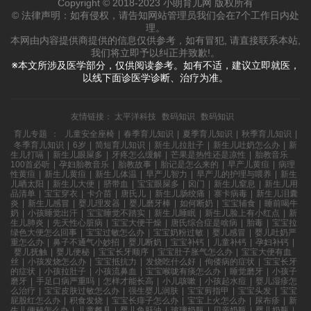
Copyright © 2018-2023 小朗育儿网 版权所有
© 法律声明：如有侵权，请告知网站管理员我们会在7个工作日内处
理。
本网由内容提供商提供的信息仅供参考，如有冒犯, 请直接联系本站,
我们将立即予以纠正并致歉!。
※本文所涉及医学部分，仅供阅读参考。如有不适，建议立即就医，
以线下面诊医学诊断、治疗为准。
友情链接：
太平洋科技
数码知识
数码知识
育儿专题
：
儿童安全座椅
|
春季育儿知识
|
夏季育儿知识
|
秋季育儿知识
|
冬季育儿知识
|
6岁
|
简短育儿知识
|
新生儿拉肚子
|
新生儿吐奶怎么办
|
新
生儿打嗝
|
新生儿眼屎多
|
牙疼怎么缓解
|
芒果是热性还是凉性
|
胎教音乐
100首必听
|
孕妇胎教音乐
|
胎教故事
|
胎记是怎么来的
|
早产儿黄疸
|
病理
性黄疸
|
新生儿黄疸
|
新生儿体温
|
早产儿智力
|
早产儿的护理与喂养
|
新生
儿晒太阳
|
新生儿大便
|
脐带血
|
宝宝眼屎多
|
囟门
|
新生儿窒息
|
新生儿用
品清单
|
宝宝穿衣
|
卡介苗
|
唐氏儿
|
新生儿肠绞痛
|
寨卡病毒
|
新生儿泪囊
炎
|
新生儿感冒
|
婴儿理发器
|
婴儿磨牙棒
|
如何断奶
|
宝宝辅食
|
睡前喝牛
奶
|
小孩睡觉出汗
|
宝宝睡觉不踏实
|
新生儿睡眠
|
新生儿脸上有小红点
|
新
生儿肺炎
|
先天性心脏病
|
宝宝大便干燥
|
唐氏综合症是啥病
|
胎毒
|
宝宝拉
绿色大便怎么回事
|
宝宝过敏怎么办
|
宝宝奶粉过敏
|
婴儿感冒
|
婴儿吐奶严
重怎么办
|
鼻子不通气小妙招
|
婴儿断奶
|
宝宝补钙
|
儿童补钙
|
孕妇补钙
|
婴儿抚触
|
婴儿便秘
|
宝宝长牙顺序
|
宝宝肚子胀气怎么办
|
宝宝大便有血
丝
|
小孩发烧怎么办
|
宝宝抵抗力
|
发烧吃什么好
|
佝偻病的症状
|
宝宝长牙
的症状
|
小孩拉肚子
|
小孩流鼻血
|
宝宝喉咙有痰怎么办
|
睡觉磨牙
|
小孩子
磨牙
|
手足口病严重吗
|
怎样才能长高
|
小儿咳嗽
|
小孩起水痘
|
婴儿湿疹怎
么治疗
|
宝宝皮肤过敏怎么办
|
强生婴儿润肤
|
宝宝剪指甲
|
宝宝头发
|
宝宝
屁股红怎么办
|
积食发烧
|
宝宝长痱子怎么办
|
宝宝上火怎么办
|
尿布疹
|
新
生儿便秘怎么办
|
儿童餐具
|
婴儿鱼肝油
|
玻璃奶瓶
|
贝亲奶瓶
|
婴儿奶瓶
|