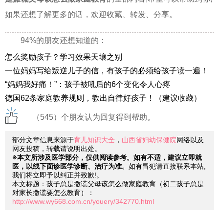
如果还想了解更多的话，欢迎收藏、转发、分享。
94%的朋友还想知道的：
怎么奖励孩子？学习效果天壤之别
一位妈妈写给叛逆儿子的信，有孩子的必须给孩子读一遍！
“妈妈我好痛！”：孩子被吼后的6个变化令人心疼
德国62条家庭教养规则，教出自律好孩子！（建议收藏）
（545）个朋友认为回复得到帮助。
部分文章信息来源于
育儿知识大全
，
山西省妇幼保健院
网络以及
网友投稿，转载请说明出处。
※本文所涉及医学部分，仅供阅读参考。如有不适，建议立即就
医，以线下面诊医学诊断、治疗为准。
如有冒犯请直接联系本站,
我们将立即予以纠正并致歉!。
本文标题：孩子总是撒谎父母该怎么做家庭教育（初二孩子总是
对家长撒谎要怎么教育）：
http://www.wy668.com.cn/youery/342770.html