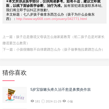
※本文所涉及医学部分，仅供阅读参考。如有不适，建议立即就
医，以线下面诊医学诊断、治疗为准。
如有冒犯请直接联系本站,
我们将立即予以纠正并致歉!。
本文标题：七八岁孩子偷拿东西怎么办（孩子为什么会偷东
西）：
http://www.wy668.com.cn/youery/342771.html
上一篇：
孩子总是撒谎父母该怎么做家庭教育（初二孩子总是对家长
撒谎要怎么教育）
下一篇：
小孩很懒散不自律磨蹭怎么办（孩子做事拖拉磨蹭怎么办）
猜你喜欢
5岁宝咳嗽头疼久治不愈是鼻窦炎作祟
181
2024-11-29
小编