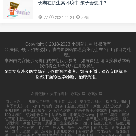
长期在抗生素环境中 孩子会变胖？
77
2024-11-24
小编
Copyright © 2018-2023 小朗育儿网 版权所有
© 法律声明：如有侵权，请告知网站管理员我们会在7个工作日内处
理。
本网由内容提供商提供的信息仅供参考，如有冒犯, 请直接联系本站,
我们将立即予以纠正并致歉!。
※本文所涉及医学部分，仅供阅读参考。如有不适，建议立即就医，
以线下面诊医学诊断、治疗为准。
友情链接：
太平洋科技
数码知识
数码知识
育儿专题
：
儿童安全座椅
|
春季育儿知识
|
夏季育儿知识
|
秋季育儿知识
|
冬季育儿知识
|
6岁
|
简短育儿知识
|
新生儿拉肚子
|
新生儿吐奶怎么办
|
新
生儿打嗝
|
新生儿眼屎多
|
牙疼怎么缓解
|
芒果是热性还是凉性
|
胎教音乐
100首必听
|
孕妇胎教音乐
|
胎教故事
|
胎记是怎么来的
|
早产儿黄疸
|
病理
性黄疸
|
新生儿黄疸
|
新生儿体温
|
早产儿智力
|
早产儿的护理与喂养
|
新生
儿晒太阳
|
新生儿大便
|
脐带血
|
宝宝眼屎多
|
囟门
|
新生儿窒息
|
新生儿用
品清单
|
宝宝穿衣
|
卡介苗
|
唐氏儿
|
新生儿肠绞痛
|
寨卡病毒
|
新生儿泪囊
炎
|
新生儿感冒
|
婴儿理发器
|
婴儿磨牙棒
|
如何断奶
|
宝宝辅食
|
睡前喝牛