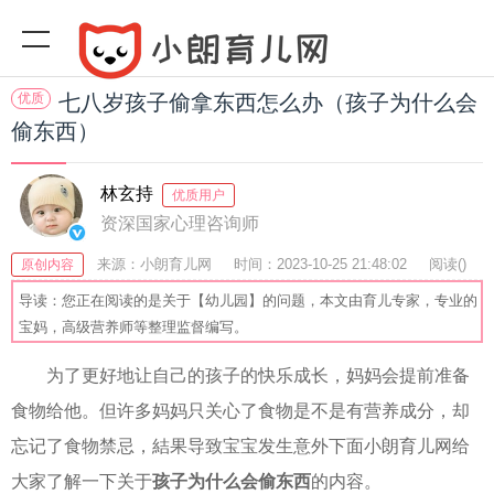
优质
七八岁孩子偷拿东西怎么办（孩子为什么会
偷东西）
林玄持
优质用户
资深国家心理咨询师
来源：小朗育儿网
时间：2023-10-25 21:48:02
阅读(
)
原创内容
收藏：29
分享：78
爆
导读：您正在阅读的是关于【幼儿园】的问题，本文由育儿专家，专业的
宝妈，高级营养师等整理监督编写。
为了更好地让自己的孩子的快乐成长，妈妈会提前准备
食物给他。但许多妈妈只关心了食物是不是有营养成分，却
忘记了食物禁忌，結果导致宝宝发生意外下面小朗育儿网给
大家了解一下关于
孩子为什么会偷东西
的内容。