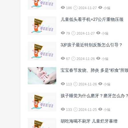
186
2024-11-27
小编
儿童低头看手机=27公斤重物压颈
79
2024-11-27
小编
3岁孩子最近特别反叛怎么引导？
67
2024-11-26
小编
宝宝春节发烧、肺炎 多是“积食”所
113
2024-11-26
小编
孩子睡觉为什么磨牙？磨牙怎么办
133
2024-11-25
小编
胡吃海喝不刷牙 儿童烂牙暴增