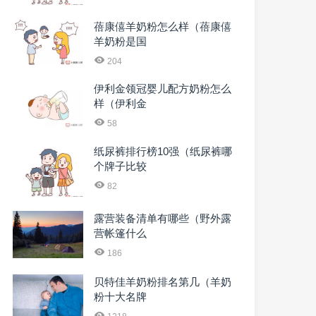
蓓康僖羊奶粉怎么样（蓓康僖
羊奶粉是国
204
伊利金领冠婴儿配方奶粉怎么
样（伊利金
58
纸尿裤排行榜10强（纸尿裤哪
个牌子比较
82
露营装备清单有哪些（野外露
营帐篷什么
186
贝特佳羊奶粉排名第几（羊奶
粉十大名牌