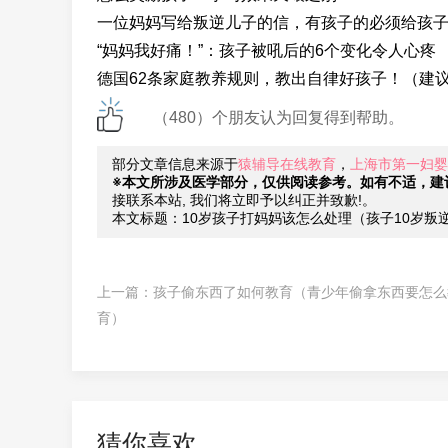
一位妈妈写给叛逆儿子的信，有孩子的必须给孩
“妈妈我好痛！”：孩子被吼后的6个变化令人心疼
德国62条家庭教养规则，教出自律好孩子！（建
（480）个朋友认为回复得到帮助。
部分文章信息来源于
猿辅导在线教育
，
上海市第一妇婴
※本文所涉及医学部分，仅供阅读参考。如有不适，建
接联系本站, 我们将立即予以纠正并致歉!。
本文标题：10岁孩子打妈妈该怎么处理（孩子10岁叛
上一篇：
孩子偷东西了如何教育（青少年偷拿东西要怎么
育）
猜你喜欢