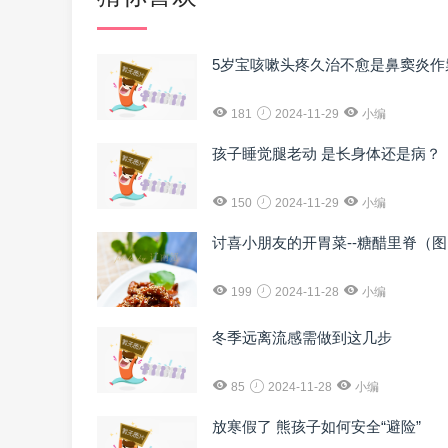
5岁宝咳嗽头疼久治不愈是鼻窦炎作
181
2024-11-29
小编
孩子睡觉腿老动 是长身体还是病？
150
2024-11-29
小编
讨喜小朋友的开胃菜--糖醋里脊（
199
2024-11-28
小编
冬季远离流感需做到这几步
85
2024-11-28
小编
放寒假了 熊孩子如何安全“避险”