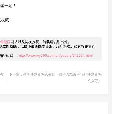
子读一遍！
议收藏）
保健院
网络以及网友投稿，转载请说明出处。
议立即就医，以线下面诊医学诊断、治疗为准。
如有冒犯请直
逆的表现）：
http://www.wy668.com.cn/youery/342804.html
教
下一篇：
孩子摔东西怎么教育（孩子喜欢发脾气乱摔东西怎
么教育）