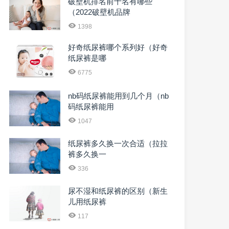
破壁机排名前十名有哪些
（2022破壁机品牌
1398
好奇纸尿裤哪个系列好（好奇
纸尿裤是哪
6775
nb码纸尿裤能用到几个月（nb
码纸尿裤能用
1047
纸尿裤多久换一次合适（拉拉
裤多久换一
336
尿不湿和纸尿裤的区别（新生
儿用纸尿裤
117