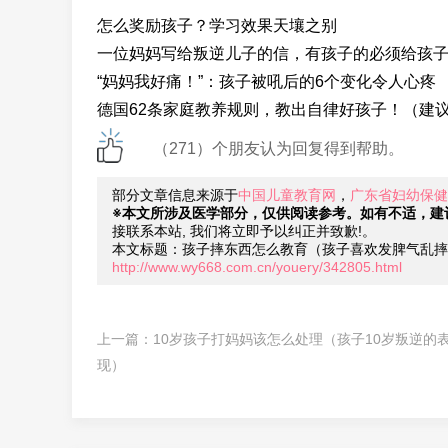
怎么奖励孩子？学习效果天壤之别
一位妈妈写给叛逆儿子的信，有孩子的必须给孩
“妈妈我好痛！”：孩子被吼后的6个变化令人心疼
德国62条家庭教养规则，教出自律好孩子！（建
（271）个朋友认为回复得到帮助。
部分文章信息来源于
中国儿童教育网
，
广东省妇幼保健
※本文所涉及医学部分，仅供阅读参考。如有不适，建
接联系本站, 我们将立即予以纠正并致歉!。
本文标题：孩子摔东西怎么教育（孩子喜欢发脾气乱摔
http://www.wy668.com.cn/youery/342805.html
上一篇：
10岁孩子打妈妈该怎么处理（孩子10岁叛逆的
现）