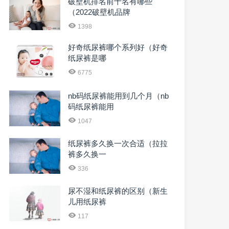
破壁机排名前十名有哪些
（2022破壁机品牌
1398
好奇纸尿裤哪个系列好（好奇
纸尿裤是哪
6775
nb码纸尿裤能用到几个月（nb
码纸尿裤能用
1047
纸尿裤多久换一次合适（拉拉
裤多久换一
336
尿不湿和纸尿裤的区别（新生
儿用纸尿裤
117