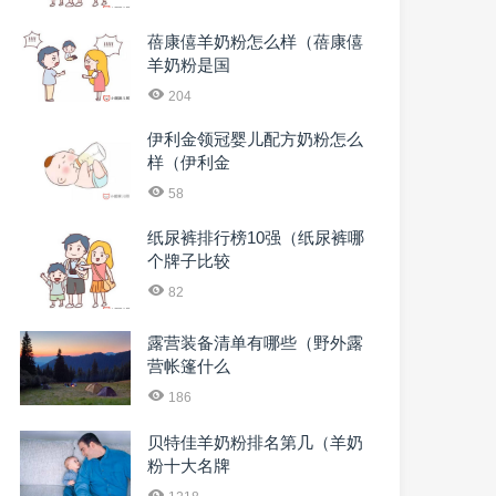
蓓康僖羊奶粉怎么样（蓓康僖
羊奶粉是国
204
伊利金领冠婴儿配方奶粉怎么
样（伊利金
58
纸尿裤排行榜10强（纸尿裤哪
个牌子比较
82
露营装备清单有哪些（野外露
营帐篷什么
186
贝特佳羊奶粉排名第几（羊奶
粉十大名牌