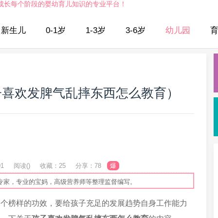
成长每个阶段的婴幼育儿知识的专业平台！
新生儿
0-1岁
1-3岁
3-6岁
幼儿园
子喜欢发脾气乱摔东西怎么教育）
01
阅读(
)
收藏：25
分享：78
爆
专家，专业的宝妈，高级营养师等整理监督编写。
一个榜样的功效，要给孩子充足的发展趋势自身工作能力