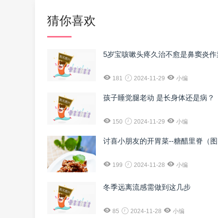
猜你喜欢
5岁宝咳嗽头疼久治不愈是鼻窦炎作
181
2024-11-29
小编
孩子睡觉腿老动 是长身体还是病？
150
2024-11-29
小编
讨喜小朋友的开胃菜--糖醋里脊（
199
2024-11-28
小编
冬季远离流感需做到这几步
85
2024-11-28
小编