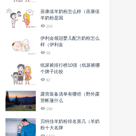
蓓康僖羊奶粉怎么样（蓓康僖
羊奶粉是国
204
伊利金领冠婴儿配方奶粉怎么
样（伊利金
58
纸尿裤排行榜10强（纸尿裤哪
个牌子比较
82
露营装备清单有哪些（野外露
营帐篷什么
186
贝特佳羊奶粉排名第几（羊奶
粉十大名牌