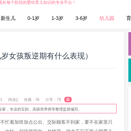
成长每个阶段的婴幼育儿知识的专业平台！
新生儿
0-1岁
1-3岁
3-6岁
幼儿园
九岁女孩叛逆期有什么表现）
01
阅读(
)
收藏：36
分享：79
爆
专家，专业的宝妈，高级营养师等整理监督编写。
要不忙着加班加点公出、交际顾客不到家，要不在家里只