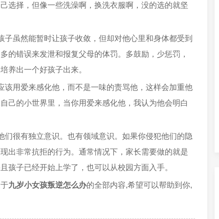
自己选择，但像一些洗澡啊，换洗衣服啊，没的选的就坚
孩子虽然能暂时让孩子收敛，但却对他心里和身体都受到
更多的错误来发泄和报复父母的体罚。多鼓励，少惩罚，
易培养出一个好孩子出来。
应该用爱来感化他，而不是一味的责骂他，这样会加重他
在自己的小世界里，当你用爱来感化他，我认为他会明白
。
他们很有独立意识。也有领域意识。如果你侵犯他们的隐
表现出非常抗拒的行为。通常情况下，家长需要做的就是
并且孩子已经开始上学了，也可以从校园方面入手。
关于
九岁小女孩叛逆怎么办
的全部内容,希望可以帮助到你,
。