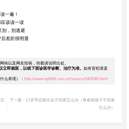
子读一遍！
都应该读一读
区别，别逃避
岁后差距很明显
网络以及网友投稿，转载请说明出处。
议立即就医，以线下面诊医学诊断、治疗为准。
如有冒犯请直
什么表现）：
http://www.wy668.com.cn/youery/342840.html
子怎
下一篇：
17岁早恋跑出去不回家怎么办（青春期孩子不回家
怎么办）