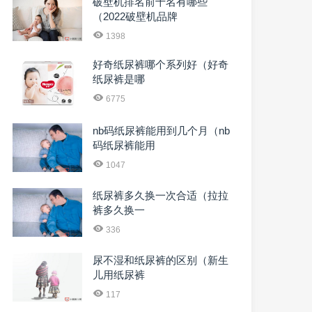
破壁机排名前十名有哪些
（2022破壁机品牌
1398
好奇纸尿裤哪个系列好（好奇
纸尿裤是哪
6775
nb码纸尿裤能用到几个月（nb
码纸尿裤能用
1047
纸尿裤多久换一次合适（拉拉
裤多久换一
336
尿不湿和纸尿裤的区别（新生
儿用纸尿裤
117