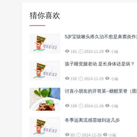
猜你喜欢
5岁宝咳嗽头疼久治不愈是鼻窦炎作
181
2024-11-29
小编
孩子睡觉腿老动 是长身体还是病？
150
2024-11-29
小编
讨喜小朋友的开胃菜--糖醋里脊（
199
2024-11-28
小编
冬季远离流感需做到这几步
85
2024-11-28
小编