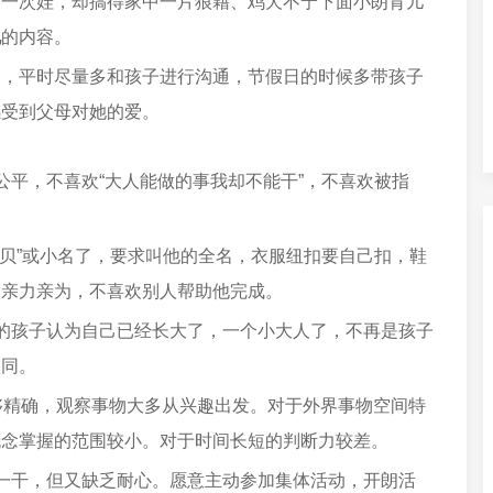
带一次娃，却搞得家中一片狼藉、鸡犬不宁下面小朗育儿
现
的内容。
导，平时尽量多和孩子进行沟通，节假日的时候多带孩子
感受到父母对她的爱。
公平，不喜欢“大人能做的事我却不能干”，不喜欢被指
宝贝”或小名了，要求叫他的全名，衣服纽扣要自己扣，鞋
欢亲力亲为，不喜欢别人帮助他完成。
的孩子认为自己已经长大了，一个小大人了，不再是孩子
认同。
够精确，观察事物大多从兴趣出发。对于外界事物空间特
概念掌握的范围较小。对于时间长短的判断力较差。
一干，但又缺乏耐心。愿意主动参加集体活动，开朗活