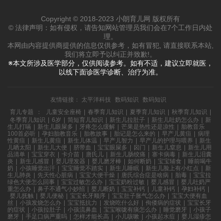
Copyright © 2018-2023 小朗育儿网 版权所有
© 法律声明：如有侵权，请告知网站管理员我们会在7个工作日内处
理。
本网由内容提供商提供的信息仅供参考，如有冒犯, 请直接联系本站,
我们将立即予以纠正并致歉!。
※本文所涉及医学部分，仅供阅读参考。如有不适，建议立即就医，
以线下面诊医学诊断、治疗为准。
友情链接：
太平洋科技
数码知识
数码知识
育儿专题
：
儿童安全座椅
|
春季育儿知识
|
夏季育儿知识
|
秋季育儿知识
|
冬季育儿知识
|
6岁
|
简短育儿知识
|
新生儿拉肚子
|
新生儿吐奶怎么办
|
新
生儿打嗝
|
新生儿眼屎多
|
牙疼怎么缓解
|
芒果是热性还是凉性
|
胎教音乐
100首必听
|
孕妇胎教音乐
|
胎教故事
|
胎记是怎么来的
|
早产儿黄疸
|
病理
性黄疸
|
新生儿黄疸
|
新生儿体温
|
早产儿智力
|
早产儿的护理与喂养
|
新生
儿晒太阳
|
新生儿大便
|
脐带血
|
宝宝眼屎多
|
囟门
|
新生儿窒息
|
新生儿用
品清单
|
宝宝穿衣
|
卡介苗
|
唐氏儿
|
新生儿肠绞痛
|
寨卡病毒
|
新生儿泪囊
炎
|
新生儿感冒
|
婴儿理发器
|
婴儿磨牙棒
|
如何断奶
|
宝宝辅食
|
睡前喝牛
奶
|
小孩睡觉出汗
|
宝宝睡觉不踏实
|
新生儿睡眠
|
新生儿脸上有小红点
|
新
生儿肺炎
|
先天性心脏病
|
宝宝大便干燥
|
唐氏综合症是啥病
|
胎毒
|
宝宝拉
绿色大便怎么回事
|
宝宝过敏怎么办
|
宝宝奶粉过敏
|
婴儿感冒
|
婴儿吐奶严
重怎么办
|
鼻子不通气小妙招
|
婴儿断奶
|
宝宝补钙
|
儿童补钙
|
孕妇补钙
|
婴儿抚触
|
婴儿便秘
|
宝宝长牙顺序
|
宝宝肚子胀气怎么办
|
宝宝大便有血
丝
|
小孩发烧怎么办
|
宝宝抵抗力
|
发烧吃什么好
|
佝偻病的症状
|
宝宝长牙
的症状
|
小孩拉肚子
|
小孩流鼻血
|
宝宝喉咙有痰怎么办
|
睡觉磨牙
|
小孩子
磨牙
|
手足口病严重吗
|
怎样才能长高
|
小儿咳嗽
|
小孩起水痘
|
婴儿湿疹怎