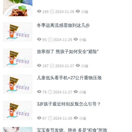
199
2024-11-28
小编
冬季远离流感需做到这几步
85
2024-11-28
小编
放寒假了 熊孩子如何安全“避险”
187
2024-11-27
小编
儿童低头看手机=27公斤重物压颈
79
2024-11-27
小编
3岁孩子最近特别反叛怎么引导？
67
2024-11-26
小编
宝宝春节发烧、肺炎 多是“积食”所致