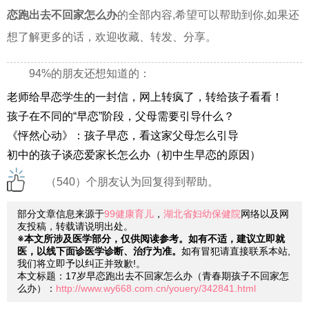
恋跑出去不回家怎么办
的全部内容,希望可以帮助到你,如果还
想了解更多的话，欢迎收藏、转发、分享。
94%的朋友还想知道的：
老师给早恋学生的一封信，网上转疯了，转给孩子看看！
孩子在不同的“早恋”阶段，父母需要引导什么？
《怦然心动》：孩子早恋，看这家父母怎么引导
初中的孩子谈恋爱家长怎么办（初中生早恋的原因）
（540）个朋友认为回复得到帮助。
部分文章信息来源于
99健康育儿
，
湖北省妇幼保健院
网络以及网
友投稿，转载请说明出处。
※本文所涉及医学部分，仅供阅读参考。如有不适，建议立即就
医，以线下面诊医学诊断、治疗为准。
如有冒犯请直接联系本站,
我们将立即予以纠正并致歉!。
本文标题：17岁早恋跑出去不回家怎么办（青春期孩子不回家怎
么办）：
http://www.wy668.com.cn/youery/342841.html