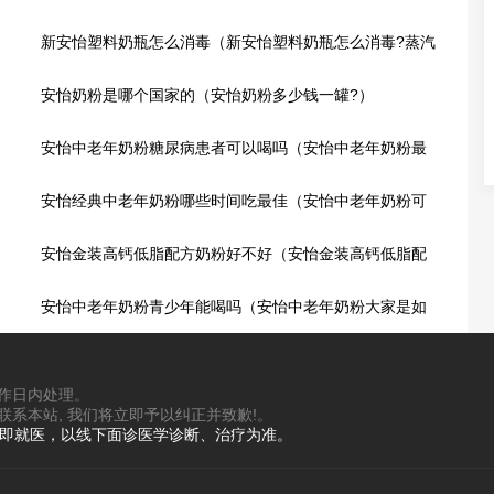
新安怡塑料奶瓶怎么消毒（新安怡塑料奶瓶怎么消毒?蒸汽
消毒机消毒）
安怡奶粉是哪个国家的（安怡奶粉多少钱一罐?）
安怡中老年奶粉糖尿病患者可以喝吗（安怡中老年奶粉最
新价格）
安怡经典中老年奶粉哪些时间吃最佳（安怡中老年奶粉可
以加蜂蜜一起喝吗?）
安怡金装高钙低脂配方奶粉好不好（安怡金装高钙低脂配
方奶粉价格）
安怡中老年奶粉青少年能喝吗（安怡中老年奶粉大家是如
何评价的?）
工作日内处理。
联系本站, 我们将立即予以纠正并致歉!。
立即就医，以线下面诊医学诊断、治疗为准。