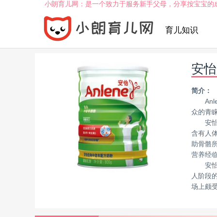
小朗育儿网：是一个致力于服务新手父母，分享按宝宝的
育儿知识
安怡
简介：
A
众的青
安
含有人
助骨骼所
营养经
安
人阶段
场上颇