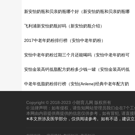
新安怡奶瓶和贝亲奶瓶哪个好（新安怡奶瓶和贝亲奶瓶哪
个好?贝亲奶瓶简介）
飞利浦新安怡奶瓶好吗（新安怡奶瓶介绍）
2017中老年奶粉排行榜（安怡中老年奶粉）
安怡中老年奶粉过期三个月还能喝吗（安怡中老年奶粉可
以空腹喝吗?）
安怡金装高钙低脂配方奶粉多少钱一罐（安怡金装高钙低
脂配方奶粉主要特点）
中老年低脂奶粉排行榜（安怡(Anlene)经典中老年配方奶
粉）
Copyright © 2018-2023 小朗育儿网 版权所有
© 法律声明：如有侵权，请告知网站管理员我们会在7个
本网由内容提供商提供的信息仅供参考，如有冒犯, 请直接
※本文所涉及医学部分，仅供阅读参考。如有不适，建议