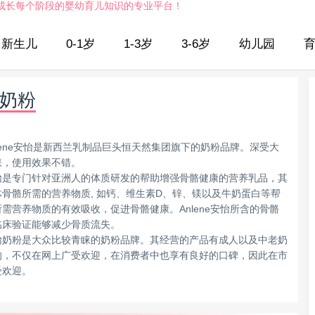
成长每个阶段的婴幼育儿知识的专业平台！
新生儿
0-1岁
1-3岁
3-6岁
幼儿园
奶粉
nlene安怡是新西兰乳制品巨头恒天然集团旗下的奶粉品牌。深受大
睐，使用效果不错。
怡是专门针对亚洲人的体质研发的帮助增强骨骼健康的营养乳品，其
体骨骼所需的营养物质, 如钙、维生素D、锌、镁以及牛奶蛋白等帮
需营养物质的有效吸收，促进骨骼健康。Anlene安怡所含的骨骼
临床验证能够减少骨质流失。
怡奶粉是大众比较青睐的奶粉品牌。其经营的产品有成人以及中老奶
的，不仅在网上广受欢迎，在消费者中也享有良好的口碑，因此在市
受欢迎。