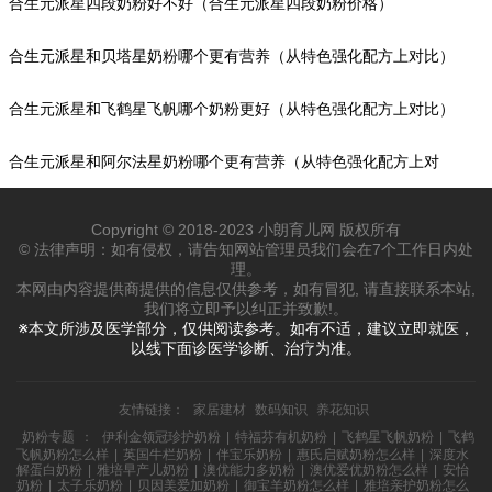
合生元派星四段奶粉好不好（合生元派星四段奶粉价格）
合生元派星和贝塔星奶粉哪个更有营养（从特色强化配方上对比）
合生元派星和飞鹤星飞帆哪个奶粉更好（从特色强化配方上对比）
合生元派星和阿尔法星奶粉哪个更有营养（从特色强化配方上对
比）
Copyright © 2018-2023 小朗育儿网 版权所有
© 法律声明：如有侵权，请告知网站管理员我们会在7个工作日内处
理。
本网由内容提供商提供的信息仅供参考，如有冒犯, 请直接联系本站,
我们将立即予以纠正并致歉!。
※本文所涉及医学部分，仅供阅读参考。如有不适，建议立即就医，
以线下面诊医学诊断、治疗为准。
友情链接：
家居建材
数码知识
养花知识
奶粉专题
：
伊利金领冠珍护奶粉
|
特福芬有机奶粉
|
飞鹤星飞帆奶粉
|
飞鹤
飞帆奶粉怎么样
|
英国牛栏奶粉
|
伴宝乐奶粉
|
惠氏启赋奶粉怎么样
|
深度水
解蛋白奶粉
|
雅培早产儿奶粉
|
澳优能力多奶粉
|
澳优爱优奶粉怎么样
|
安怡
奶粉
|
太子乐奶粉
|
贝因美爱加奶粉
|
御宝羊奶粉怎么样
|
雅培亲护奶粉怎么