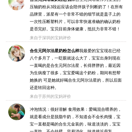
压轴奶粉从3段起应该会陪伴孩子到断奶了！在所有
品牌里，派星有一个非常不错的细节就是盖子上的
一次性压断塑料片，可以非常快速准确的确认奶粉
是否完好。宝贝目前身体健康，抵抗力非常不错！
来自于深圳的宝妈评价
合生元阿尔法星奶粉怎么样
我最爱的宝宝现在已经
八个多月了，一眨眼就这么大了，宝宝出身到现在
一直喝的是合生元阿尔法星，长得胖胖的，最近因
为生病瘦了很多，宝宝爱喝这个奶粉，期间有想帮
她换的 可是她就好喝合生元阿尔法星的，所以后面
还是转回这种。
来自于苏州的宝妈评价
冲泡情况：很好溶解 食用效果：爱喝混合喂养的，
就是看成分是脱脂牛奶，不知道会不会长肉慢，宝
宝一直都是喝的合生元金装的，味道淡淡的，宝宝
一直吃，不会挂壁，容易消化，味道接近母乳。