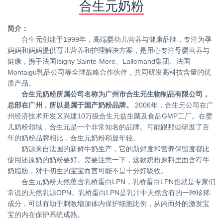
合生元奶粉
简介：
合生元创建于1999年，高端婴幼儿营养与健康品牌，专注为孕
妈妈和妈妈提供育儿营养和护理解决方案，是用心专注母婴营养与
健康，携手法国Isigny Sainte-Mere、Lallemand集团、法国
Montaigu乳品公司等全球战略合作伙伴，共同研发高科技含量的优
质产品。
合生元奶粉所属公司名称为广州市合生元生物制品有限公司，
总部在广州，所以是属于国产奶粉品牌。
2006年，合生元公司在广
州经济技术开发区兴建10万级合生元益生菌及食品GMP工厂。在婴
儿奶粉领域，合生元是一个非常知名的品牌。可能跟那些研发了百
年的奶粉品牌相比，合生元奶粉稍显年轻。
奶源来自法国的新鲜牛奶生产，它的新鲜度和营养保留度都比
使用还原奶的奶粉要好。需要注意一下，这款奶粉原料里面含有牛
奶脂肪，对于初生的宝宝而言可能不是十分好吸收。
合生元奶粉天然蕴含乳桥蛋白LPN，乳桥蛋白LPN也就是专家们
常说的天然乳源OPN。乳桥蛋白LPN是乳汁中天然含有的一种珍稀
成分，可以有助于刺激增加体内保护细胞比例，从内而外的激发宝
宝的内在保护系统成熟。