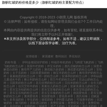
旗帜红罐奶粉价格是多少（旗帜红罐奶粉主要配方特点）
Copyright © 2018-2023 小朗育儿网 版权所有
© 法律声明：如有侵权，请告知网站管理员我们会在7个工作日内处
理。
本网由内容提供商提供的信息仅供参考，如有冒犯, 请直接联系本站,
我们将立即予以纠正并致歉!。
※本文所涉及医学部分，仅供阅读参考。如有不适，建议立即就医，
以线下面诊医学诊断、治疗为准。
友情链接：
家居建材
数码知识
养花知识
奶粉专题
：
伊利金领冠珍护奶粉
|
特福芬有机奶粉
|
飞鹤星飞帆奶粉
|
飞鹤
飞帆奶粉怎么样
|
英国牛栏奶粉
|
伴宝乐奶粉
|
惠氏启赋奶粉怎么样
|
深度水
解蛋白奶粉
|
雅培早产儿奶粉
|
澳优能力多奶粉
|
澳优爱优奶粉怎么样
|
安怡
奶粉
|
太子乐奶粉
|
贝因美爱加奶粉
|
御宝羊奶粉怎么样
|
雅培亲护奶粉怎么
样
|
雀巢能恩奶粉怎么样
|
明一奶粉怎么样
|
安满孕妇奶粉怎么样
|
伊利qq星
儿童成长牛奶
|
雅士利奶粉怎么样
|
荷兰牛栏奶粉怎么样
|
完达山奶粉怎么
样
|
贝因美奶粉怎么样
|
圣元优博奶粉怎么样
|
贝拉米奶粉怎么样
|
合生元奶
粉怎么样
|
佳贝艾特羊奶粉
|
美素佳儿奶粉怎么样
|
皇家美素佳儿奶粉怎么
样
|
君乐宝乐铂奶粉怎么样
|
君乐宝至臻奶粉怎么样
|
君乐宝恬适奶粉怎么
样
|
君乐宝乐纯奶粉怎么样
|
君乐宝乐臻奶粉怎么样
|
德国爱他美
|
君乐宝旗
帜奶粉怎么样
|
澳洲爱他美
|
英国爱他美
|
爱他美卓萃
|
惠氏铂臻
|
启赋蓝
钻
|
多美滋奶粉
|
学生奶粉
|
骆驼奶粉
|
伊利婴儿奶粉
|
可瑞康羊奶粉
|
抗过
敏奶粉
|
腹泻奶粉
|
原装进口奶粉
|
美赞臣蓝臻
|
美赞臣安儿宝
|
美赞臣铂
睿
|
高培奶粉
|
光明奶粉
|
瑞哺恩
|
早产儿奶粉
|
至初奶粉
|
和氏羊奶粉
|
圣