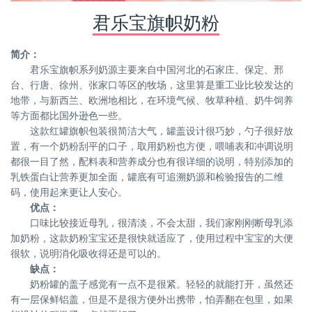
君乐宝旗帜奶粉
简介：
君乐宝旗帜系列奶源主要来自中国河北的石家庄、保定、邢
台、行唐、徐州、张家口等区的牧场，这里算是重工业比较发达的
地带，与新西兰、欧洲地相比，在环境气候、牧草种植、奶牛饲养
等方面都比国外逊色一些。
这款红罐旗帜包装很简洁大气，罐盖设计很巧妙，勺子很好放
置，有一个奶粉刮平的口子，取用奶粉也方便，喂哺表和冲调说明
都很一目了然，配料表和营养成分也有很详细的说明，特别添加的
乳铁蛋白让营养更加全面，罐底有可追溯奶源和检验报告的二维
码，使用起来更让人安心。
优点：
口味比较接近母乳，很清淡，不会太甜，我们家刚刚断母乳添
加奶粉，这款奶粉宝宝还是很快就适应了，使用过程中宝宝的大便
很软，说明消化吸收得还是可以的。
缺点：
奶粉罐的盖子感觉有一点不是很紧。轻轻的就能打开，虽然还
有一层保鲜铝盖，但是不是很方便外出携带，怕弄翻在包里，如果