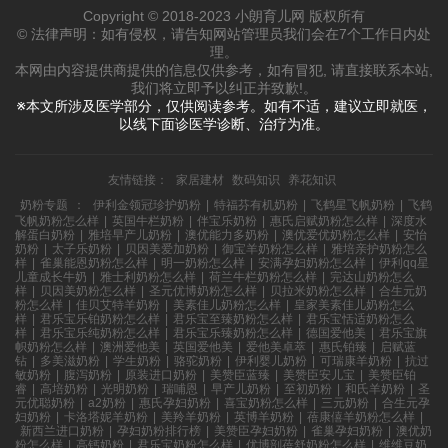
Copyright © 2018-2023 小朗育儿网 版权所有
© 法律声明：如有侵权，请告知网站管理员我们会在7个工作日内处
理。
本网由内容提供商提供的信息仅供参考，如有冒犯, 请直接联系本站,
我们将立即予以纠正并致歉!。
※本文所涉及医学部分，仅供阅读参考。如有不适，建议立即就医，
以线下面诊医学诊断、治疗为准。
友情链接：
家居建材
数码知识
养花知识
奶粉专题
：
伊利金领冠珍护奶粉
|
特福芬有机奶粉
|
飞鹤星飞帆奶粉
|
飞鹤
飞帆奶粉怎么样
|
英国牛栏奶粉
|
伴宝乐奶粉
|
惠氏启赋奶粉怎么样
|
深度水
解蛋白奶粉
|
雅培早产儿奶粉
|
澳优能力多奶粉
|
澳优爱优奶粉怎么样
|
安怡
奶粉
|
太子乐奶粉
|
贝因美爱加奶粉
|
御宝羊奶粉怎么样
|
雅培亲护奶粉怎么
样
|
雀巢能恩奶粉怎么样
|
明一奶粉怎么样
|
安满孕妇奶粉怎么样
|
伊利qq星
儿童成长牛奶
|
雅士利奶粉怎么样
|
荷兰牛栏奶粉怎么样
|
完达山奶粉怎么
样
|
贝因美奶粉怎么样
|
圣元优博奶粉怎么样
|
贝拉米奶粉怎么样
|
合生元奶
粉怎么样
|
佳贝艾特羊奶粉
|
美素佳儿奶粉怎么样
|
皇家美素佳儿奶粉怎么
样
|
君乐宝乐铂奶粉怎么样
|
君乐宝至臻奶粉怎么样
|
君乐宝恬适奶粉怎么
样
|
君乐宝乐纯奶粉怎么样
|
君乐宝乐臻奶粉怎么样
|
德国爱他美
|
君乐宝旗
帜奶粉怎么样
|
澳洲爱他美
|
英国爱他美
|
爱他美卓萃
|
惠氏铂臻
|
启赋蓝
钻
|
多美滋奶粉
|
学生奶粉
|
骆驼奶粉
|
伊利婴儿奶粉
|
可瑞康羊奶粉
|
抗过
敏奶粉
|
腹泻奶粉
|
原装进口奶粉
|
美赞臣蓝臻
|
美赞臣安儿宝
|
美赞臣铂
睿
|
高培奶粉
|
光明奶粉
|
瑞哺恩
|
早产儿奶粉
|
至初奶粉
|
和氏羊奶粉
|
圣
元优聪奶粉
|
a2奶粉
|
惠氏孕妇奶粉
|
喜宝奶粉怎么样
|
三元奶粉
|
合生元孕
妇奶粉
|
卡洛塔妮羊奶粉
|
美羚羊奶粉
|
英博羊奶粉
|
蓓康僖羊奶粉怎么样
|
新西兰进口奶粉
|
孕妇奶粉排行榜
|
美赞臣孕妇奶粉
|
雀巢孕妇奶粉
|
澳优奶
粉怎么样
|
高钙奶粉
|
君乐宝奶粉怎么样
|
优博剖蓓舒奶粉怎么样
|
维维豆奶