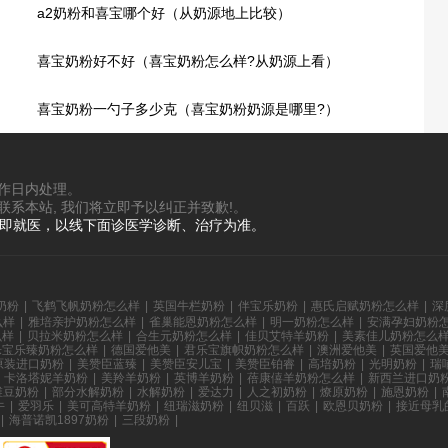
a2奶粉和喜宝哪个好（从奶源地上比较）
喜宝奶粉好不好（喜宝奶粉怎么样?从奶源上看）
喜宝奶粉一勺子多少克（喜宝奶粉奶源是哪里?）
工作日内处理。
联系本站, 我们将立即予以纠正并致歉!。
立即就医，以线下面诊医学诊断、治疗为准。
奶粉
|
飞鹤飞帆奶粉怎么样
|
英国牛栏奶粉
|
伴宝乐奶粉
|
惠氏启赋奶粉怎么样
|
深
么样
|
雅培亲护奶粉怎么样
|
雀巢能恩奶粉怎么样
|
明一奶粉怎么样
|
安满孕妇奶粉
么样
|
贝拉米奶粉怎么样
|
合生元奶粉怎么样
|
佳贝艾特羊奶粉
|
美素佳儿奶粉怎么
乐宝乐臻奶粉怎么样
|
德国爱他美
|
君乐宝旗帜奶粉怎么样
|
澳洲爱他美
|
英国爱他
原装进口奶粉
|
美赞臣蓝臻
|
美赞臣安儿宝
|
美赞臣铂睿
|
高培奶粉
|
光明奶粉
|
瑞
卡洛塔妮羊奶粉
|
美羚羊奶粉
|
英博羊奶粉
|
蓓康僖羊奶粉怎么样
|
新西兰进口奶
维豆奶粉
|
部分水解奶粉
|
水解奶粉
|
爱达力
|
人之初奶粉
|
燎原奶粉
|
施恩奶粉
|
牛
|
爱羽乐
|
美可高特羊奶粉
|
纽瑞滋奶粉
|
纽贝滋
|
百跃
|
欧恩贝奶粉
|
接近母乳
|
海普诺凯1897奶粉
|
三段奶粉
|