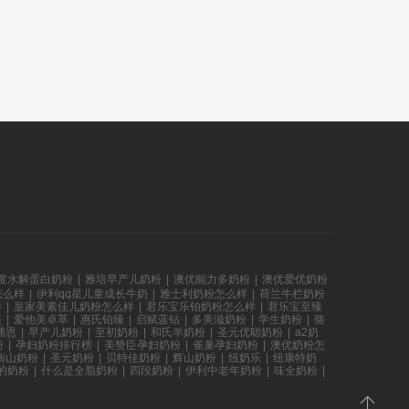
度水解蛋白奶粉
|
雅培早产儿奶粉
|
澳优能力多奶粉
|
澳优爱优奶粉
怎么样
|
伊利qq星儿童成长牛奶
|
雅士利奶粉怎么样
|
荷兰牛栏奶粉
样
|
皇家美素佳儿奶粉怎么样
|
君乐宝乐铂奶粉怎么样
|
君乐宝至臻
美
|
爱他美卓萃
|
惠氏铂臻
|
启赋蓝钻
|
多美滋奶粉
|
学生奶粉
|
骆
哺恩
|
早产儿奶粉
|
至初奶粉
|
和氏羊奶粉
|
圣元优聪奶粉
|
a2奶
粉
|
孕妇奶粉排行榜
|
美赞臣孕妇奶粉
|
雀巢孕妇奶粉
|
澳优奶粉怎
南山奶粉
|
圣元奶粉
|
贝特佳奶粉
|
辉山奶粉
|
纽奶乐
|
纽康特奶
的奶粉
|
什么是全脂奶粉
|
四段奶粉
|
伊利中老年奶粉
|
味全奶粉
|