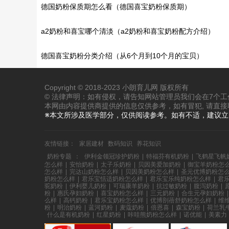
同）
德国奶粉保质期怎么看（德国喜宝奶粉保质期）
a2奶粉和喜宝哪个清淡（a2奶粉和喜宝奶粉配方介绍）
德国喜宝奶粉分类介绍（从6个月到10个月的宝贝）
Copyright © 2018-2023 小朗育儿网 版权所有
© 法律声明：如有侵权，请告知网站管理员我们会在7个
本网由内容提供商提供的信息仅供参考，如有冒犯, 请直接
※本文所涉及医学部分，仅供阅读参考。如有不适，建议
友情链接：
家居建材
数码知识
养花知识
奶粉专题
：
伊利金领冠珍护奶粉
|
特福芬有机奶粉
|
飞鹤星飞帆
怎么样
|
安怡奶粉
|
太子乐奶粉
|
贝因美爱加奶粉
|
御宝羊奶粉怎
怎么样
|
完达山奶粉怎么样
|
贝因美奶粉怎么样
|
圣元优博奶粉怎
奶粉怎么样
|
君乐宝恬适奶粉怎么样
|
君乐宝乐纯奶粉怎么样
|
君
驼奶粉
|
伊利婴儿奶粉
|
可瑞康羊奶粉
|
抗过敏奶粉
|
腹泻奶粉
|
粉
|
惠氏孕妇奶粉
|
喜宝奶粉怎么样
|
三元奶粉
|
合生元孕妇奶粉
|
么样
|
高钙奶粉
|
君乐宝奶粉怎么样
|
优博剖蓓舒奶粉怎么样
|
维
粉
|
明治奶粉
|
蓝河奶粉
|
麦蔻奶粉
|
倍恩喜
|
森宝奶粉
|
荷兰乳
什么是有机奶粉
|
红星奶粉
|
咔哇熊奶粉怎么样
|
诺优能
|
美素力