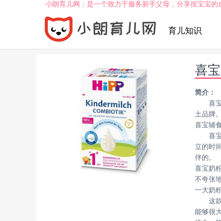
小朗育儿网：是一个致力于服务新手父母，分享按宝宝的
育儿知识
喜宝
简介：
喜宝
土品牌
喜宝辅
喜
立的时
伴的。
喜宝奶
不夸张
一大奶
这
能够很