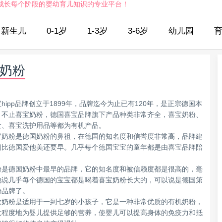
成长每个阶段的婴幼育儿知识的专业平台！
新生儿
0-1岁
1-3岁
3-6岁
幼儿园
奶粉
hipp品牌创立于1899年，品牌迄今为止已有120年，是正宗德国本
。不止喜宝奶粉，德国喜宝品牌旗下产品种类非常齐全，喜宝奶粉、
食、喜宝洗护用品等都为有机产品。
宝奶粉是德国奶粉的鼻祖，在德国的知名度和信誉度非常高，品牌建
间比德国爱他美还要早。几乎每个德国宝宝的童年都是由喜宝品牌陪
粉是德国奶粉中最早的品牌，它的知名度和被信赖度都是很高的，毫
地说几乎每个德国的宝宝都是喝着喜宝奶粉长大的，可以说是德国第
粉品牌了。
款奶粉是适用于一到七岁的小孩子，它是一种非常优质的有机奶粉，
大程度地为婴儿提供足够的营养，使婴儿可以提高身体的免疫力和抵