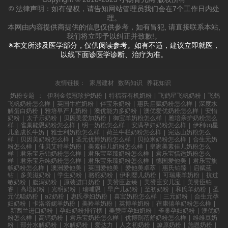
© 法律声明：如有侵权，请告知网站管理员我们会在7个工作日内处
理。
本网由内容提供商提供的信息仅供参考，如有冒犯, 请直接联系本站,
我们将立即予以纠正并致歉!。
※本文所涉及医学部分，仅供阅读参考。如有不适，建议立即就医，
以线下面诊医学诊断、治疗为准。
友情链接：
家居建材
数码知识
养花知识
奶粉专题
：
伊利金领冠珍护奶粉
|
特福芬有机奶粉
|
飞鹤星飞帆奶粉
|
飞鹤
飞帆奶粉怎么样
|
英国牛栏奶粉
|
伴宝乐奶粉
|
惠氏启赋奶粉怎么样
|
深度水
解蛋白奶粉
|
雅培早产儿奶粉
|
澳优能力多奶粉
|
澳优爱优奶粉怎么样
|
安怡
奶粉
|
太子乐奶粉
|
贝因美爱加奶粉
|
御宝羊奶粉怎么样
|
雅培亲护奶粉怎么
样
|
雀巢能恩奶粉怎么样
|
明一奶粉怎么样
|
安满孕妇奶粉怎么样
|
伊利qq星
儿童成长牛奶
|
雅士利奶粉怎么样
|
荷兰牛栏奶粉怎么样
|
完达山奶粉怎么
样
|
贝因美奶粉怎么样
|
圣元优博奶粉怎么样
|
贝拉米奶粉怎么样
|
合生元奶
粉怎么样
|
佳贝艾特羊奶粉
|
美素佳儿奶粉怎么样
|
皇家美素佳儿奶粉怎么
样
|
君乐宝乐铂奶粉怎么样
|
君乐宝至臻奶粉怎么样
|
君乐宝恬适奶粉怎么
样
|
君乐宝乐纯奶粉怎么样
|
君乐宝乐臻奶粉怎么样
|
德国爱他美
|
君乐宝旗
帜奶粉怎么样
|
澳洲爱他美
|
英国爱他美
|
爱他美卓萃
|
惠氏铂臻
|
启赋蓝
钻
|
多美滋奶粉
|
学生奶粉
|
骆驼奶粉
|
伊利婴儿奶粉
|
可瑞康羊奶粉
|
抗过
敏奶粉
|
腹泻奶粉
|
原装进口奶粉
|
美赞臣蓝臻
|
美赞臣安儿宝
|
美赞臣铂
睿
|
高培奶粉
|
光明奶粉
|
瑞哺恩
|
早产儿奶粉
|
至初奶粉
|
和氏羊奶粉
|
圣
元优聪奶粉
|
a2奶粉
|
惠氏孕妇奶粉
|
喜宝奶粉怎么样
|
三元奶粉
|
合生元孕
妇奶粉
|
卡洛塔妮羊奶粉
|
美羚羊奶粉
|
英博羊奶粉
|
蓓康僖羊奶粉怎么样
|
新西兰进口奶粉
|
孕妇奶粉排行榜
|
美赞臣孕妇奶粉
|
雀巢孕妇奶粉
|
澳优奶
粉怎么样
|
高钙奶粉
|
君乐宝奶粉怎么样
|
优博剖蓓舒奶粉怎么样
|
维维豆奶
粉
|
部分水解奶粉
|
水解奶粉
|
爱达力
|
人之初奶粉
|
燎原奶粉
|
施恩奶粉
|