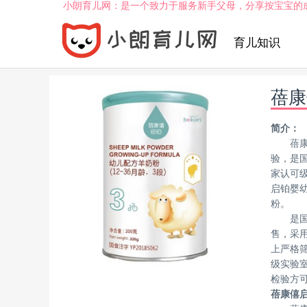
小朗育儿网：是一个致力于服务新手父母，分享按宝宝的
育儿知识
蓓康
简介：
蓓
验，是国
家认可
启铂婴
粉。
是
售，采
上严格
级实验室
检验方
蓓康僖