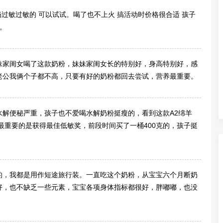
奶过敏过敏的 可以试试。喝了也不上火 搞活动时价格很合适 孩子
。
妹家闺女喝了这款奶粉，妹妹家闺女长的特别好，身高特别好，感
老公我俩个子都不高，只要有好的奶粉都回去尝试，营养最重要。
水解便秘严重，孩子也不爱喝水解奶粉挺瘦的，看到这款A2绵羊
，最重要的是获得最佳低敏奖，前段时间买了一桶400克的，孩子挺
的，我都是用作短途旅行装。一直吃这个奶粉，从宝宝六个月断奶
好，也不缺乏一些元素，宝宝各项身体指标都很好，胖嘟嘟，也没