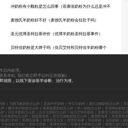
冲奶粉有小颗粒是怎么回事（蓓康僖奶粉为什么总是冲不
开）
麦德氏羊奶粉好不好（麦德氏羊奶粉会拉肚子吗）
圣元优博圣特拉慕评价（优博羊奶粉圣特拉慕事件）
贝特佳奶粉是大牌子吗（佳贝艾特和贝特佳羊奶粉哪个
好）
工作日内处理。
联系本站, 我们将立即予以纠正并致歉!。
立即就医，以线下面诊医学诊断、治疗为准。
奶粉
|
飞鹤飞帆奶粉怎么样
|
英国牛栏奶粉
|
伴宝乐奶粉
|
惠氏启赋奶粉怎么样
|
深
么样
|
雅培亲护奶粉怎么样
|
雀巢能恩奶粉怎么样
|
明一奶粉怎么样
|
安满孕妇奶粉
么样
|
贝拉米奶粉怎么样
|
合生元奶粉怎么样
|
佳贝艾特羊奶粉
|
美素佳儿奶粉怎么
乐宝乐臻奶粉怎么样
|
德国爱他美
|
君乐宝旗帜奶粉怎么样
|
澳洲爱他美
|
英国爱他
原装进口奶粉
|
美赞臣蓝臻
|
美赞臣安儿宝
|
美赞臣铂睿
|
高培奶粉
|
光明奶粉
|
瑞
卡洛塔妮羊奶粉
|
美羚羊奶粉
|
英博羊奶粉
|
蓓康僖羊奶粉怎么样
|
新西兰进口奶