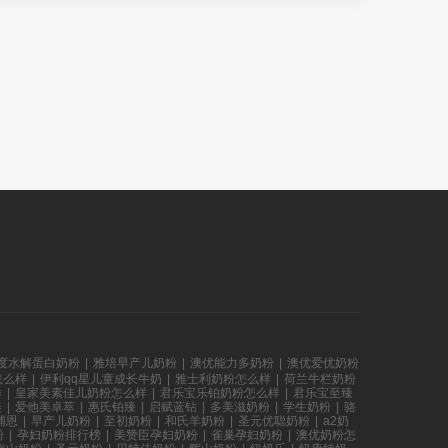
度水解蛋白奶粉
|
雅培早产儿奶粉
|
澳优能力多奶粉
|
澳优爱优奶粉
怎么样
|
伊利qq星儿童成长牛奶
|
雅士利奶粉怎么样
|
荷兰牛栏奶粉
样
|
皇家美素佳儿奶粉怎么样
|
君乐宝乐铂奶粉怎么样
|
君乐宝至臻
美
|
爱他美卓萃
|
惠氏铂臻
|
启赋蓝钻
|
多美滋奶粉
|
学生奶粉
|
骆
哺恩
|
早产儿奶粉
|
至初奶粉
|
和氏羊奶粉
|
圣元优聪奶粉
|
a2奶
粉
|
孕妇奶粉排行榜
|
美赞臣孕妇奶粉
|
雀巢孕妇奶粉
|
澳优奶粉怎