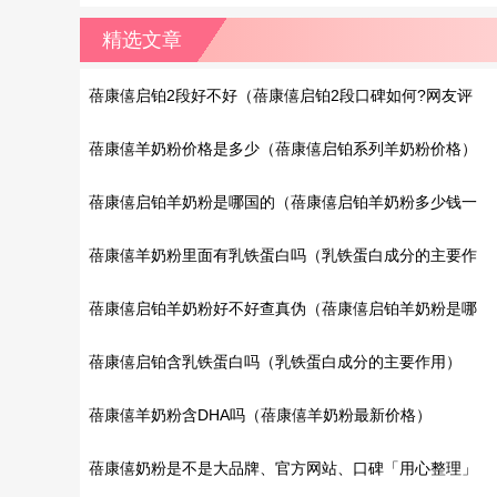
精选文章
蓓康僖启铂2段好不好（蓓康僖启铂2段口碑如何?网友评
价）
蓓康僖羊奶粉价格是多少（蓓康僖启铂系列羊奶粉价格）
蓓康僖启铂羊奶粉是哪国的（蓓康僖启铂羊奶粉多少钱一
罐?）
蓓康僖羊奶粉里面有乳铁蛋白吗（乳铁蛋白成分的主要作
用）
蓓康僖启铂羊奶粉好不好查真伪（蓓康僖启铂羊奶粉是哪
国的?）
蓓康僖启铂含乳铁蛋白吗（乳铁蛋白成分的主要作用）
蓓康僖羊奶粉含DHA吗（蓓康僖羊奶粉最新价格）
蓓康僖奶粉是不是大品牌、官方网站、口碑「用心整理」