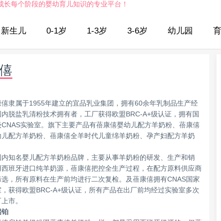
成长每个阶段的婴幼育儿知识的专业平台！
新生儿
0-1岁
1-3岁
3-6岁
幼儿园
僖
康僖隶属于1955年建立的宜品乳业集团，拥有60余年乳制品生产经
内脱盐乳清粉技术拥有者，工厂获得欧盟BRC-A+级认证，拥有国
级CNAS实验室。旗下主要产品有蓓康僖婴幼儿配方羊奶粉、蓓康僖
幼儿配方羊奶粉、蓓康僖全羊时代儿童绵羊奶粉、孕产妇配方羊奶
国内知名婴儿配方羊奶粉品牌，主要从事羊奶粉的研发、生产和销
用西班牙进口纯羊奶源，蓓康僖把控全生产过程，在配方原料供应商
筛选，所有原料在生产前均进行二次复检。及蓓康僖拥有CNAS国家
，获得欧盟BRC-A+级认证，所有产品在出厂前均经过实验室多次
可上市。
启铂