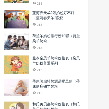
213
蓝河春天羊2段奶粉好不好
（蓝河春天羊2段奶
213
荷兰羊奶粉排行榜10强（荷兰
朵羊奶粉）
213
雅泰朵恩羊奶粉价格表（朵恩
羊奶粉普通系列
212
蓓康僖启铂奶源是哪里的（蓓
康僖启铂羊奶粉
211
和氏美贝嘉奶粉价格表（和氏