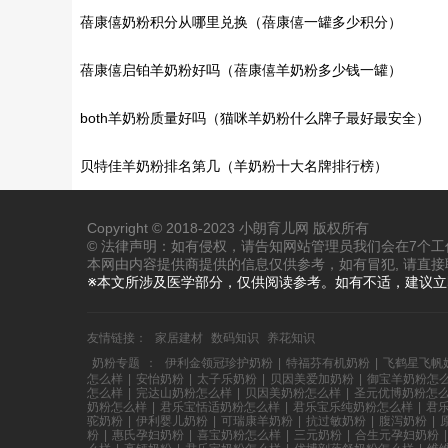
蓓康僖奶粉积分从哪里兑换（蓓康僖一罐多少积分）
蓓康僖启铂羊奶粉好吗（蓓康僖羊奶粉多少钱一罐）
both羊奶粉质量好吗（猫咪羊奶粉什么牌子最好最安全）
贝特佳羊奶粉排名第几（羊奶粉十大名牌排行榜）
Copyright © 2018-2023 小朗育儿网 版权所有
© 法律声明：如有侵权，请告知网站管理员我们会在7个
本网由内容提供商提供的信息仅供参考，如有冒犯, 请直接
※本文所涉及医学部分，仅供阅读参考。如有不适，建议
友情链接：
家居建材
数码知识
养花知识
奶粉专题
：
伊利金领冠珍护奶粉
|
特福芬有机奶粉
|
飞鹤星飞帆
怎么样
|
安怡奶粉
|
太子乐奶粉
|
贝因美爱加奶粉
|
御宝羊奶粉怎
怎么样
|
完达山奶粉怎么样
|
贝因美奶粉怎么样
|
圣元优博奶粉怎
奶粉怎么样
|
君乐宝恬适奶粉怎么样
|
君乐宝乐纯奶粉怎么样
|
君
驼奶粉
|
伊利婴儿奶粉
|
可瑞康羊奶粉
|
抗过敏奶粉
|
腹泻奶粉
|
粉
|
惠氏孕妇奶粉
|
喜宝奶粉怎么样
|
三元奶粉
|
合生元孕妇奶粉
|