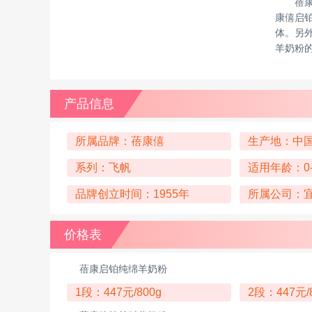
蓓
康僖启铂
体。另
羊奶粉
产品信息
所属品牌：蓓康僖
生产地：中
系列：飞帆
适用年龄：0
品牌创立时间：1955年
所属公司：
价格表
蓓康启铂纯绵羊奶粉
1段：447元/800g
2段：447元/