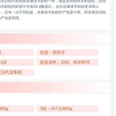
康僖启铂羊奶粉跟蓓康僖羊奶粉一样，都是采用西班牙奶源的，但蓓
羊奶粉的奶源中含有A2-β酪蛋白，会比蓓康僖羊奶粉更亲和人
外，还有一点不同的是，蓓康僖羊奶粉的产地是中国，而蓓康僖启铂
的产地是韩国。
国
奶源：西班牙
-3岁
奶基原料：启铂、纯羊时代
宜品乳业集团
800g
3段：447元/800g