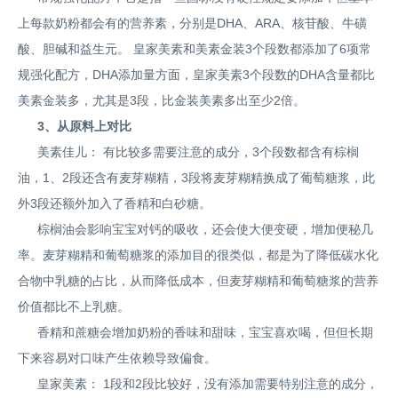
上每款奶粉都会有的营养素，分别是DHA、ARA、核苷酸、牛磺
酸、胆碱和益生元。 皇家美素和美素金装3个段数都添加了6项常
规强化配方，DHA添加量方面，皇家美素3个段数的DHA含量都比
美素金装多，尤其是3段，比金装美素多出至少2倍。
3、从原料上对比
美素佳儿： 有比较多需要注意的成分，3个段数都含有棕榈
油，1、2段还含有麦芽糊精，3段将麦芽糊精换成了葡萄糖浆，此
外3段还额外加入了香精和白砂糖。
棕榈油会影响宝宝对钙的吸收，还会使大便变硬，增加便秘几
率。麦芽糊精和葡萄糖浆的添加目的很类似，都是为了降低碳水化
合物中乳糖的占比，从而降低成本，但麦芽糊精和葡萄糖浆的营养
价值都比不上乳糖。
香精和蔗糖会增加奶粉的香味和甜味，宝宝喜欢喝，但但长期
下来容易对口味产生依赖导致偏食。
皇家美素： 1段和2段比较好，没有添加需要特别注意的成分，