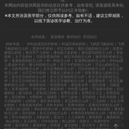
本网由内容提供商提供的信息仅供参考，如有冒犯, 请直接联系本站,
我们将立即予以纠正并致歉!。
※本文所涉及医学部分，仅供阅读参考。如有不适，建议立即就医，
以线下面诊医学诊断、治疗为准。
友情链接：
家居建材
数码知识
养花知识
奶粉专题
：
伊利金领冠珍护奶粉
|
特福芬有机奶粉
|
飞鹤星飞帆奶粉
|
飞鹤
飞帆奶粉怎么样
|
英国牛栏奶粉
|
伴宝乐奶粉
|
惠氏启赋奶粉怎么样
|
深度水
解蛋白奶粉
|
雅培早产儿奶粉
|
澳优能力多奶粉
|
澳优爱优奶粉怎么样
|
安怡
奶粉
|
太子乐奶粉
|
贝因美爱加奶粉
|
御宝羊奶粉怎么样
|
雅培亲护奶粉怎么
样
|
雀巢能恩奶粉怎么样
|
明一奶粉怎么样
|
安满孕妇奶粉怎么样
|
伊利qq星
儿童成长牛奶
|
雅士利奶粉怎么样
|
荷兰牛栏奶粉怎么样
|
完达山奶粉怎么
样
|
贝因美奶粉怎么样
|
圣元优博奶粉怎么样
|
贝拉米奶粉怎么样
|
合生元奶
粉怎么样
|
佳贝艾特羊奶粉
|
美素佳儿奶粉怎么样
|
皇家美素佳儿奶粉怎么
样
|
君乐宝乐铂奶粉怎么样
|
君乐宝至臻奶粉怎么样
|
君乐宝恬适奶粉怎么
样
|
君乐宝乐纯奶粉怎么样
|
君乐宝乐臻奶粉怎么样
|
德国爱他美
|
君乐宝旗
帜奶粉怎么样
|
澳洲爱他美
|
英国爱他美
|
爱他美卓萃
|
惠氏铂臻
|
启赋蓝
钻
|
多美滋奶粉
|
学生奶粉
|
骆驼奶粉
|
伊利婴儿奶粉
|
可瑞康羊奶粉
|
抗过
敏奶粉
|
腹泻奶粉
|
原装进口奶粉
|
美赞臣蓝臻
|
美赞臣安儿宝
|
美赞臣铂
睿
|
高培奶粉
|
光明奶粉
|
瑞哺恩
|
早产儿奶粉
|
至初奶粉
|
和氏羊奶粉
|
圣
元优聪奶粉
|
a2奶粉
|
惠氏孕妇奶粉
|
喜宝奶粉怎么样
|
三元奶粉
|
合生元孕
妇奶粉
|
卡洛塔妮羊奶粉
|
美羚羊奶粉
|
英博羊奶粉
|
蓓康僖羊奶粉怎么样
|
新西兰进口奶粉
|
孕妇奶粉排行榜
|
美赞臣孕妇奶粉
|
雀巢孕妇奶粉
|
澳优奶
粉怎么样
|
高钙奶粉
|
君乐宝奶粉怎么样
|
优博剖蓓舒奶粉怎么样
|
维维豆奶
粉
|
部分水解奶粉
|
水解奶粉
|
爱达力
|
人之初奶粉
|
燎原奶粉
|
施恩奶粉
|
南山奶粉
|
圣元奶粉
|
贝特佳奶粉
|
辉山奶粉
|
纽奶乐
|
纽康特奶粉
|
明治
奶粉
|
蓝河奶粉
|
麦蔻奶粉
|
倍恩喜
|
森宝奶粉
|
荷兰乳牛
|
爱羽乐
|
美可高