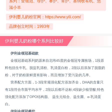
系列：金领冠、珍护、睿护、菁护、塞纳牧有机、悠
滋小羊
伊利婴儿奶粉官网：
https://www.yili.com/
品牌创立时间：1993年
伊利婴儿奶粉哪个系列比较好
伊利金领冠基础款
金领冠基础系列奶源来自北纬45度的金领冠专属牧场，1段原
料包括生牛乳、脱盐乳清粉、乳清蛋白粉，2段以后添加了脱脂奶
粉，对于奶粉新鲜度有影响，而且增加了受污染的几率。
营养配方方面，1-3段常规强化配方添加齐全，DHA的含量只
有1段符合市面平均水平，2段以后都不达标;4段缺少核苷酸;特色
强化配方添加了OPO结构脂、 益生元组合、益生菌、α-乳清蛋
白。
伊利金领冠睿护