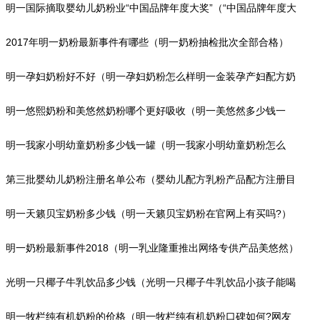
粉品质有无问题）
明一国际摘取婴幼儿奶粉业“中国品牌年度大奖”（“中国品牌年度大
奖”解析）
2017年明一奶粉最新事件有哪些（明一奶粉抽检批次全部合格）
明一孕妇奶粉好不好（明一孕妇奶粉怎么样明一金装孕产妇配方奶
粉）
明一悠熙奶粉和美悠然奶粉哪个更好吸收（明一美悠然多少钱一
罐?）
明一我家小明幼童奶粉多少钱一罐（明一我家小明幼童奶粉怎么
样?网友评价）
第三批婴幼儿奶粉注册名单公布（婴幼儿配方乳粉产品配方注册目
录信息）
明一天籁贝宝奶粉多少钱（明一天籁贝宝奶粉在官网上有买吗?）
明一奶粉最新事件2018（明一乳业隆重推出网络专供产品美悠然）
光明一只椰子牛乳饮品多少钱（光明一只椰子牛乳饮品小孩子能喝
吗?）
明一牧栏纯有机奶粉的价格（明一牧栏纯有机奶粉口碑如何?网友