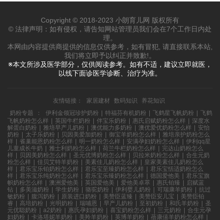
Copyright © 2018-2023 小朗育儿网 版权所有
© 法律声明：如有侵权，请告知网站管理员我们会在7个工作日内处
理。
本网由内容提供商提供的信息仅供参考，如有冒犯, 请直接联系本站,
我们将立即予以纠正并致歉!。
※本文所涉及医学部分，仅供阅读参考。如有不适，建议立即就医，
以线下面诊医学诊断、治疗为准。
友情链接：
家居建材
数码知识
养花知识
奶粉专题
：
伊利金领冠珍护奶粉
|
特福芬有机奶粉
|
飞鹤星飞帆奶粉
|
飞鹤
飞帆奶粉怎么样
|
英国牛栏奶粉
|
伴宝乐奶粉
|
惠氏启赋奶粉怎么样
|
深度水
解蛋白奶粉
|
雅培早产儿奶粉
|
澳优能力多奶粉
|
澳优爱优奶粉怎么样
|
安怡
奶粉
|
太子乐奶粉
|
贝因美爱加奶粉
|
御宝羊奶粉怎么样
|
雅培亲护奶粉怎么
样
|
雀巢能恩奶粉怎么样
|
明一奶粉怎么样
|
安满孕妇奶粉怎么样
|
伊利qq星
儿童成长牛奶
|
雅士利奶粉怎么样
|
荷兰牛栏奶粉怎么样
|
完达山奶粉怎么
样
|
贝因美奶粉怎么样
|
圣元优博奶粉怎么样
|
贝拉米奶粉怎么样
|
合生元奶
粉怎么样
|
佳贝艾特羊奶粉
|
美素佳儿奶粉怎么样
|
皇家美素佳儿奶粉怎么
样
|
君乐宝乐铂奶粉怎么样
|
君乐宝至臻奶粉怎么样
|
君乐宝恬适奶粉怎么
样
|
君乐宝乐纯奶粉怎么样
|
君乐宝乐臻奶粉怎么样
|
德国爱他美
|
君乐宝旗
帜奶粉怎么样
|
澳洲爱他美
|
英国爱他美
|
爱他美卓萃
|
惠氏铂臻
|
启赋蓝
钻
|
多美滋奶粉
|
学生奶粉
|
骆驼奶粉
|
伊利婴儿奶粉
|
可瑞康羊奶粉
|
抗过
敏奶粉
|
腹泻奶粉
|
原装进口奶粉
|
美赞臣蓝臻
|
美赞臣安儿宝
|
美赞臣铂
睿
|
高培奶粉
|
光明奶粉
|
瑞哺恩
|
早产儿奶粉
|
至初奶粉
|
和氏羊奶粉
|
圣
元优聪奶粉
|
a2奶粉
|
惠氏孕妇奶粉
|
喜宝奶粉怎么样
|
三元奶粉
|
合生元孕
妇奶粉
|
卡洛塔妮羊奶粉
|
美羚羊奶粉
|
英博羊奶粉
|
蓓康僖羊奶粉怎么样
|