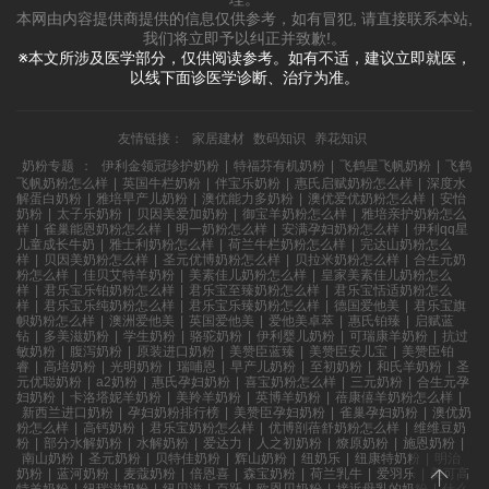
本网由内容提供商提供的信息仅供参考，如有冒犯, 请直接联系本站,
我们将立即予以纠正并致歉!。
※本文所涉及医学部分，仅供阅读参考。如有不适，建议立即就医，
以线下面诊医学诊断、治疗为准。
友情链接：
家居建材
数码知识
养花知识
奶粉专题
：
伊利金领冠珍护奶粉
|
特福芬有机奶粉
|
飞鹤星飞帆奶粉
|
飞鹤
飞帆奶粉怎么样
|
英国牛栏奶粉
|
伴宝乐奶粉
|
惠氏启赋奶粉怎么样
|
深度水
解蛋白奶粉
|
雅培早产儿奶粉
|
澳优能力多奶粉
|
澳优爱优奶粉怎么样
|
安怡
奶粉
|
太子乐奶粉
|
贝因美爱加奶粉
|
御宝羊奶粉怎么样
|
雅培亲护奶粉怎么
样
|
雀巢能恩奶粉怎么样
|
明一奶粉怎么样
|
安满孕妇奶粉怎么样
|
伊利qq星
儿童成长牛奶
|
雅士利奶粉怎么样
|
荷兰牛栏奶粉怎么样
|
完达山奶粉怎么
样
|
贝因美奶粉怎么样
|
圣元优博奶粉怎么样
|
贝拉米奶粉怎么样
|
合生元奶
粉怎么样
|
佳贝艾特羊奶粉
|
美素佳儿奶粉怎么样
|
皇家美素佳儿奶粉怎么
样
|
君乐宝乐铂奶粉怎么样
|
君乐宝至臻奶粉怎么样
|
君乐宝恬适奶粉怎么
样
|
君乐宝乐纯奶粉怎么样
|
君乐宝乐臻奶粉怎么样
|
德国爱他美
|
君乐宝旗
帜奶粉怎么样
|
澳洲爱他美
|
英国爱他美
|
爱他美卓萃
|
惠氏铂臻
|
启赋蓝
钻
|
多美滋奶粉
|
学生奶粉
|
骆驼奶粉
|
伊利婴儿奶粉
|
可瑞康羊奶粉
|
抗过
敏奶粉
|
腹泻奶粉
|
原装进口奶粉
|
美赞臣蓝臻
|
美赞臣安儿宝
|
美赞臣铂
睿
|
高培奶粉
|
光明奶粉
|
瑞哺恩
|
早产儿奶粉
|
至初奶粉
|
和氏羊奶粉
|
圣
元优聪奶粉
|
a2奶粉
|
惠氏孕妇奶粉
|
喜宝奶粉怎么样
|
三元奶粉
|
合生元孕
妇奶粉
|
卡洛塔妮羊奶粉
|
美羚羊奶粉
|
英博羊奶粉
|
蓓康僖羊奶粉怎么样
|
新西兰进口奶粉
|
孕妇奶粉排行榜
|
美赞臣孕妇奶粉
|
雀巢孕妇奶粉
|
澳优奶
粉怎么样
|
高钙奶粉
|
君乐宝奶粉怎么样
|
优博剖蓓舒奶粉怎么样
|
维维豆奶
粉
|
部分水解奶粉
|
水解奶粉
|
爱达力
|
人之初奶粉
|
燎原奶粉
|
施恩奶粉
|
南山奶粉
|
圣元奶粉
|
贝特佳奶粉
|
辉山奶粉
|
纽奶乐
|
纽康特奶粉
|
明治
奶粉
|
蓝河奶粉
|
麦蔻奶粉
|
倍恩喜
|
森宝奶粉
|
荷兰乳牛
|
爱羽乐
|
美可高