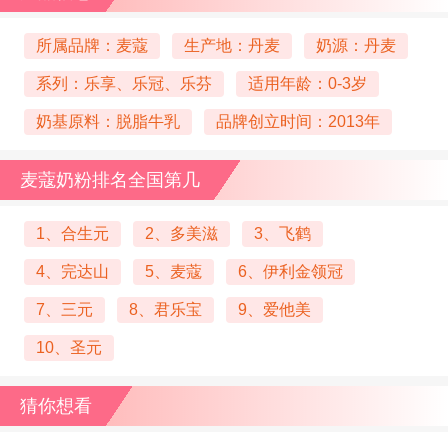
所属品牌：麦蔻
生产地：丹麦
奶源：丹麦
系列：乐享、乐冠、乐芬
适用年龄：0-3岁
奶基原料：脱脂牛乳
品牌创立时间：2013年
麦蔻奶粉排名全国第几
1、合生元
2、多美滋
3、飞鹤
4、完达山
5、麦蔻
6、伊利金领冠
7、三元
8、君乐宝
9、爱他美
10、圣元
猜你想看