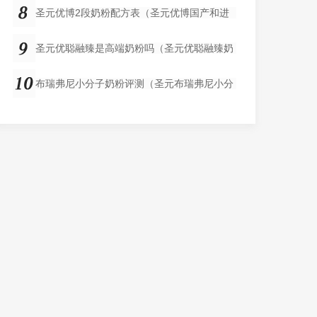
圣元优博2段奶粉配方表（圣元优博国产和进
圣元优聪融臻是高端奶粉吗（圣元优聪融臻奶
布瑞弗尼小分子奶粉评测（圣元布瑞弗尼小分