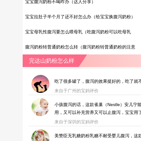
宝宝腹泻奶粉不喝咋办（达人分享）
宝宝拉肚子半个月了还不好怎么办（给宝宝换腹泻奶粉）
宝宝母乳性腹泻要怎么喂母乳（吃腹泻奶粉可以吃母乳
吗）
腹泻奶粉转普通奶粉怎么转（腹泻奶粉转普通奶粉的注意
事项）
完达山奶粉怎么样
吃了很多罐了，腹泻的效果挺好的，吃了就
来自于广州的宝妈评价
小孩腹泻的话，这款雀巢（Nestle）安儿
用，又可以补充营养又可以止腹泻，宝宝用
来自于深圳的宝妈评价
美赞臣无乳糖奶粉乳糖不耐受婴儿腹泻，这