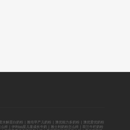
度水解蛋白奶粉
|
雅培早产儿奶粉
|
澳优能力多奶粉
|
澳优爱优奶粉
怎么样
|
伊利qq星儿童成长牛奶
|
雅士利奶粉怎么样
|
荷兰牛栏奶粉