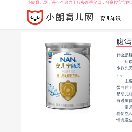
小朗育儿网：是一个致力于服务新手父母，分享按宝宝的
育儿知识
腹泻
什么是
所
少数先
儿。
主
蛋白质
是婴儿腹
有过敏
常
粉仍然
情况发