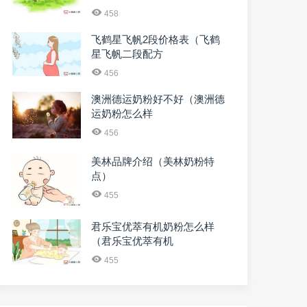
458
飞鹤星飞帆2段价格表（飞鹤
星飞帆二段配方
456
澳洲德运奶粉好不好（澳洲德
运奶粉怎么样
456
美林品牌介绍（美林奶粉特
点）
455
君乐宝优萃有机奶粉怎么样
（君乐宝优萃有机
455