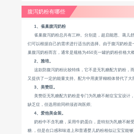
腹泻奶粉有哪些
1、雀巢腹泻奶粉
雀巢腹泻奶粉总共有三种。分别是，超启能恩、蔼儿
们可以根据自己的需求进行适当的选择。由于腹泻奶粉是
巢腹泻奶粉而言，通常是规格为450克一罐的奶粉价格大概
2、雅培。
这款防腹泻奶粉比较特殊，它不是无乳糖配方奶粉，
又提供了一定的能量支持。配方中用麦芽糊精体替代了大部
3、美赞臣。
美赞臣无乳糖配方奶粉是专门为乳糖不耐症宝宝设计
缺乏症，但选用前同样须咨询医师;
4、爱他美金装。
奶粉中不含乳糖，采用牛奶蛋白，是特别为乳糖不耐受
糖.，但是在口感和味道上和普通婴儿奶粉相似让宝宝能够