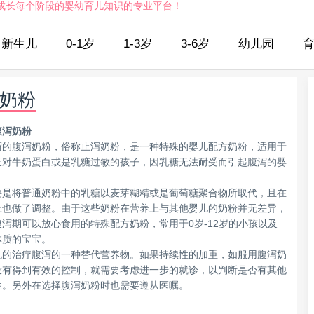
成长每个阶段的婴幼育儿知识的专业平台！
新生儿
0-1岁
1-3岁
3-6岁
幼儿园
奶粉
腹泻奶粉
谓的腹泻奶粉，俗称止泻奶粉，是一种特殊的婴儿配方奶粉，适用于
天对牛奶蛋白或是乳糖过敏的孩子，因乳糖无法耐受而引起腹泻的婴
要是将普通奶粉中的乳糖以麦芽糊精或是葡萄糖聚合物所取代，且在
上也做了调整。由于这些奶粉在营养上与其他婴儿的奶粉并无差异，
泻期可以放心食用的特殊配方奶粉，常用于0岁-12岁的小孩以及
体质的宝宝。
见的治疗腹泻的一种替代营养物。如果持续性的加重，如服用腹泻奶
没有得到有效的控制，就需要考虑进一步的就诊，以判断是否有其他
生。另外在选择腹泻奶粉时也需要遵从医嘱。