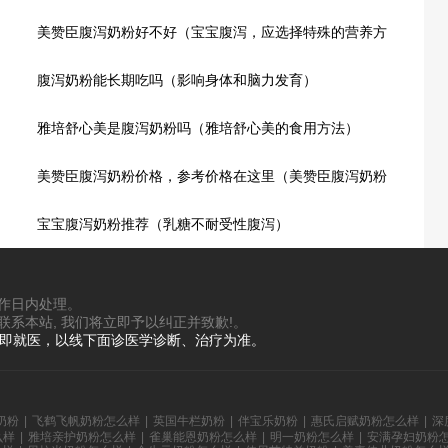
美赞臣腹泻奶粉好不好（宝宝腹泻，应选择特殊的营养方
案）
腹泻奶粉能长期吃吗（影响身体和脑力发育）
雅培舒心美是腹泻奶粉吗（雅培舒心美的食用方法）
美赞臣腹泻奶粉价格，参考价格在这里（美赞臣腹泻奶粉
的特点有哪些）
宝宝腹泻奶粉推荐（乳糖不耐受性腹泻）
工作日内处理。
联系本站, 我们将立即予以纠正并致歉!。
立即就医，以线下面诊医学诊断、治疗为准。
奶粉
|
飞鹤飞帆奶粉怎么样
|
英国牛栏奶粉
|
伴宝乐奶粉
|
惠氏启赋奶粉怎么样
|
深
么样
|
雅培亲护奶粉怎么样
|
雀巢能恩奶粉怎么样
|
明一奶粉怎么样
|
安满孕妇奶粉