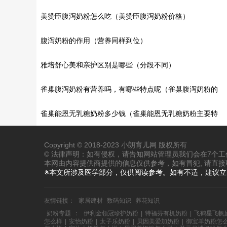
美赞臣腹泻奶粉怎么吃（美赞臣腹泻奶粉价格）
腹泻奶粉的作用（营养同样到位）
雅培舒心美和亲护区别是哪些（分段不同）
雀巢腹泻奶粉有营养吗，有哪些特点呢（雀巢腹泻奶粉的
产品特点）
雀巢能恩无乳糖奶粉多少钱（雀巢能恩无乳糖奶粉主要特
点）
Copyright © 2018-2023 小朗育儿网 版权所有
© 法律声明：如有侵权，请告知网站管理员我们会在7个
本网由内容提供商提供的信息仅供参考，如有冒犯, 请直接
※本文所涉及医学部分，仅供阅读参考。如有不适，建议
友情链接：
家居建材
数码知识
养花知识
奶粉专题
：
伊利金领冠珍护奶粉
|
特福芬有机奶粉
|
飞鹤星飞帆
怎么样
|
安怡奶粉
|
太子乐奶粉
|
贝因美爱加奶粉
|
御宝羊奶粉怎