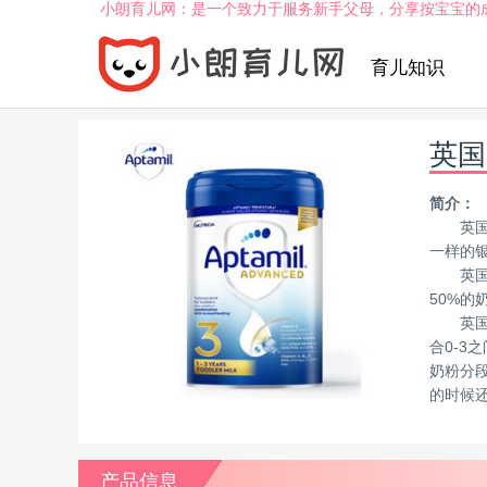
小朗育儿网：是一个致力于服务新手父母，分享按宝宝的
育儿知识
英国
简介：
英
一样的银
英
50%的
英
合0-3
奶粉分
的时候
产品信息