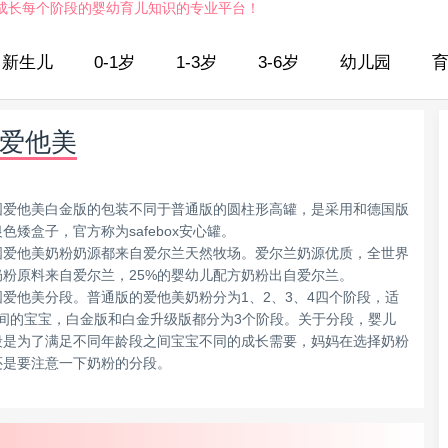
成长每个阶段的婴幼育儿知识的专业平台！
新生儿
0-1岁
1-3岁
3-6岁
幼儿园
爱他美
国爱他美白金版的包装不同于普通版的圆柱形高罐，是采用和德国版
色矮盒子，官方称为safebox安心罐。
国爱他美奶粉奶源都来自爱尔兰天然牧场。爱尔兰奶源优质，全世界
奶粉原料来自爱尔兰，25%的婴幼儿配方奶粉出自爱尔兰。
国爱他美分段。普通版的爱他美奶粉分为1、2、3、4四个阶段，适
之间的宝宝，白金版和白金升级版都分为3个阶段。关于分段，婴儿
段是为了满足不同年龄段之间宝宝不同的成长需要，妈妈在选择奶粉
还是要注意一下奶粉的分段。