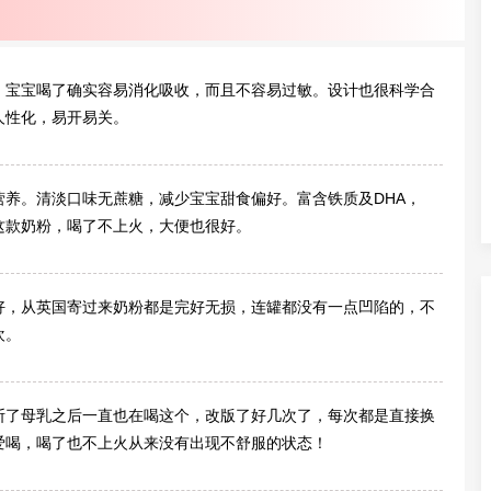
含量比3段多）
，宝宝喝了确实容易消化吸收，而且不容易过敏。设计也很科学合
人性化，易开易关。
养。清淡口味无蔗糖，减少宝宝甜食偏好。富含铁质及DHA，
这款奶粉，喝了不上火，大便也很好。
好，从英国寄过来奶粉都是完好无损，连罐都没有一点凹陷的，不
欢。
断了母乳之后一直也在喝这个，改版了好几次了，每次都是直接换
爱喝，喝了也不上火从来没有出现不舒服的状态！