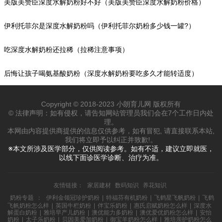
美版美赞臣深度水解奶粉好不好（美版美赞臣深度水解奶粉价格）
伊利托菲尔是深度水解奶粉吗（伊利托菲尔奶粉多少钱一罐?）
吃深度水解奶粉还拉稀（拉稀注意事项）
后悔让孩子喝氨基酸奶粉（深度水解奶粉要吃多久才能转适度）
Copyright © 2018-2023 小朗育儿网 版权所有
© 法律声明：如有侵权，请告知网站管理员我们会在7个工作日内处
理。
本网由内容提供商提供的信息仅供参考，如有冒犯, 请直接联系本站,
我们将立即予以纠正并致歉!。
※本文所涉及医学部分，仅供阅读参考。如有不适，建议立即就医，
以线下面诊医学诊断、治疗为准。
友情链接：
家居建材
数码知识
养花知识
奶粉专题
：
伊利金领冠珍护奶粉
|
特福芬有机奶粉
|
飞鹤星飞帆奶粉
|
飞鹤
飞帆奶粉怎么样
|
英国牛栏奶粉
|
伴宝乐奶粉
|
惠氏启赋奶粉怎么样
|
深度水
解蛋白奶粉
|
雅培早产儿奶粉
|
澳优能力多奶粉
|
澳优爱优奶粉怎么样
|
安怡
奶粉
|
太子乐奶粉
|
贝因美爱加奶粉
|
御宝羊奶粉怎么样
|
雅培亲护奶粉怎么