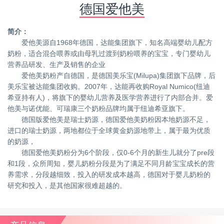
德国爱他美
简介：
爱他美源自1968年德国，达能集团旗下，知名高端婴幼儿配方
奶粉，适合混合喂养或由母乳过渡到奶粉喂养的宝宝，专门婴幼儿
营养品研发、生产及销售的企业
爱他美奶粉产自德国，是德国美乐宝(Milupa)集团旗下品牌，后
美乐宝被达能集团收购。2007年，达能再收购Royal Numico(纽迪
希亚持有人)，将旗下的婴幼儿营养及医学营养进行了内部合并。爱
他美与诺优能、可瑞康三个奶粉品牌均属于纽迪希亚旗下。
德国版爱他美是瑞士奶源，德国爱他美奶粉因本地奶源不足，
进口的瑞士奶源，两地都位于全球黄金奶源地带上，属于最为优质
的奶源，
德国爱他美奶粉分为6个阶段，仅0-6个月的新生儿就分了pre段
和1段，众所周知，婴儿奶粉分段是为了满足不同月龄宝宝成长的营
养需求，分段越细致，投入的研发成本越高，德国对于婴儿奶粉的
研究和投入，是其他国家很难超越的。