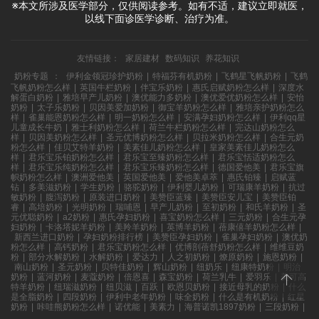
※本文所涉及医学部分，仅供阅读参考。如有不适，建议立即就医，
以线下面诊医学诊断、治疗为准。
友情链接：
家居建材
数码知识
养花知识
奶粉专题
：
伊利金领冠珍护奶粉
|
特福芬有机奶粉
|
飞鹤星飞帆奶粉
|
飞鹤
飞帆奶粉怎么样
|
英国牛栏奶粉
|
伴宝乐奶粉
|
惠氏启赋奶粉怎么样
|
深度水
解蛋白奶粉
|
雅培早产儿奶粉
|
澳优能力多奶粉
|
澳优爱优奶粉怎么样
|
安怡
奶粉
|
太子乐奶粉
|
贝因美爱加奶粉
|
御宝羊奶粉怎么样
|
雅培亲护奶粉怎么
样
|
雀巢能恩奶粉怎么样
|
明一奶粉怎么样
|
安满孕妇奶粉怎么样
|
伊利qq星
儿童成长牛奶
|
雅士利奶粉怎么样
|
荷兰牛栏奶粉怎么样
|
完达山奶粉怎么
样
|
贝因美奶粉怎么样
|
圣元优博奶粉怎么样
|
贝拉米奶粉怎么样
|
合生元奶
粉怎么样
|
佳贝艾特羊奶粉
|
美素佳儿奶粉怎么样
|
皇家美素佳儿奶粉怎么
样
|
君乐宝乐铂奶粉怎么样
|
君乐宝至臻奶粉怎么样
|
君乐宝恬适奶粉怎么
样
|
君乐宝乐纯奶粉怎么样
|
君乐宝乐臻奶粉怎么样
|
德国爱他美
|
君乐宝旗
帜奶粉怎么样
|
澳洲爱他美
|
英国爱他美
|
爱他美卓萃
|
惠氏铂臻
|
启赋蓝
钻
|
多美滋奶粉
|
学生奶粉
|
骆驼奶粉
|
伊利婴儿奶粉
|
可瑞康羊奶粉
|
抗过
敏奶粉
|
腹泻奶粉
|
原装进口奶粉
|
美赞臣蓝臻
|
美赞臣安儿宝
|
美赞臣铂
睿
|
高培奶粉
|
光明奶粉
|
瑞哺恩
|
早产儿奶粉
|
至初奶粉
|
和氏羊奶粉
|
圣
元优聪奶粉
|
a2奶粉
|
惠氏孕妇奶粉
|
喜宝奶粉怎么样
|
三元奶粉
|
合生元孕
妇奶粉
|
卡洛塔妮羊奶粉
|
美羚羊奶粉
|
英博羊奶粉
|
蓓康僖羊奶粉怎么样
|
新西兰进口奶粉
|
孕妇奶粉排行榜
|
美赞臣孕妇奶粉
|
雀巢孕妇奶粉
|
澳优奶
粉怎么样
|
高钙奶粉
|
君乐宝奶粉怎么样
|
优博剖蓓舒奶粉怎么样
|
维维豆奶
粉
|
部分水解奶粉
|
水解奶粉
|
爱达力
|
人之初奶粉
|
燎原奶粉
|
施恩奶粉
|
南山奶粉
|
圣元奶粉
|
贝特佳奶粉
|
辉山奶粉
|
纽奶乐
|
纽康特奶粉
|
明治
奶粉
|
蓝河奶粉
|
麦蔻奶粉
|
倍恩喜
|
森宝奶粉
|
荷兰乳牛
|
爱羽乐
|
美可高
特羊奶粉
|
纽瑞滋奶粉
|
纽贝滋
|
百跃
|
欧恩贝奶粉
|
接近母乳的奶粉
|
什么
是全脂奶粉
|
四段奶粉
|
伊利中老年奶粉
|
味全奶粉
|
什么是有机奶粉
|
红星
奶粉
|
咔哇熊奶粉怎么样
|
诺优能
|
美素力
|
海普诺凯1897奶粉
|
三段奶粉
|