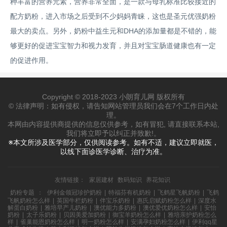
种丰富的营养元素，营养非常全面，是一款与母乳标准比较接近的
配方奶粉，进入市场之后受到不少妈妈青睐，这也是圣元优强奶粉
最大的卖点。另外，奶粉中益生元和DHA的添加量都是不错的，能
够更好的促进宝宝智力和视力发育，并且对宝宝肠道健康也有一定
的促进作用。
Copyright © 2018-2023 小朗育儿网 版权所有
© 法律声明：如有侵权，请告知网站管理员我们会在7个工作日内处
理。
本网由内容提供商提供的信息仅供参考，如有冒犯, 请直接联系本站,
我们将立即予以纠正并致歉!。
※本文所涉及医学部分，仅供阅读参考。如有不适，建议立即就医，
以线下面诊医学诊断、治疗为准。
友情链接：
家居建材
数码知识
养花知识
奶粉专题
：
伊利金领冠珍护奶粉
|
特福芬有机奶粉
|
飞鹤星飞帆奶粉
|
飞鹤
飞帆奶粉怎么样
|
英国牛栏奶粉
|
伴宝乐奶粉
|
惠氏启赋奶粉怎么样
|
深度水
解蛋白奶粉
|
雅培早产儿奶粉
|
澳优能力多奶粉
|
澳优爱优奶粉怎么样
|
安怡
奶粉
|
太子乐奶粉
|
贝因美爱加奶粉
|
御宝羊奶粉怎么样
|
雅培亲护奶粉怎么
样
|
雀巢能恩奶粉怎么样
|
明一奶粉怎么样
|
安满孕妇奶粉怎么样
|
伊利qq星