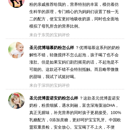
粉的亲戚推荐给我的，营养特别的丰富，模仿着仿
生科学的原理，专门精心的为妈妈们设置了独一无
二的配方，使宝宝更好地吸收奶源，同时也全面地
模拟了母乳所含的营养比例。
来自于东莞的宝妈评价
圣元优博瑞慕奶粉怎么样
？优博瑞慕这系列的奶粉
解性不错，轻微搅拌不怎么起泡，孩子喝了也不会
涨肚。但是如果宝妈们剧烈摇晃的话，不起泡是不
可能的。这款还不错不会特别抵触。而且略带微微
的甜味，我试了试挺好喝。
来自于深圳的宝妈评价
圣元优博盖诺安奶粉怎么样
？这款圣元优博盖诺安
奶粉，粉质细腻，遇水则融，富含深海藻油DHA，
真正无腥味，补充营养的同时孩子更易接受。100%
乳糖配方，0添加蔗糖，更好呵护宝宝乳牙。中国欧
盟双重质检，安全放心。宝宝喝了不上火，不便