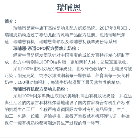
瑞哺恩
简介：
瑞哺恩是蒙牛旗下高端婴幼儿配方奶粉品牌。2017年8月3日，
瑞哺恩奶粉通过了婴幼儿配方乳粉产品配方注册。包括瑞哺恩亲
适、瑞哺恩有机、瑞哺恩菁珀以及瑞哺恩初颖羊奶粉等系列
瑞哺恩·亲适OPO配方婴幼儿奶粉：
经蒙牛母婴研发团队针对中国宝宝的成长发育特征精心研制而
成，配方中特别添加OPO结构脂，更加亲和人体，适应宝宝吸收。
采用100%北欧牧场的纯净奶源。北欧绿色牧场中，土壤没有被
污染，阳光充足，纯净水源滋润着每一颗牧草，养育着每一头良种
奶牛，150项动物福利，每滴牛奶都凝聚了最天然营养的精华。
瑞哺恩有机配方婴幼儿奶粉：
采用100%阿尔卑斯山东脉的奥地利高山有机牧场奶源，并在远
离生活区的内蒙古和林格尔基地建设了国内首家符合有机生产标准
的奶粉生产工厂，全程严格遵循国际农业对有机食品采集、生产、
加工、包装、贮藏、运输标准，获得万泰权威有机环评认证，并确
保每一罐有机奶粉都可溯源其生产过程的每一环节。