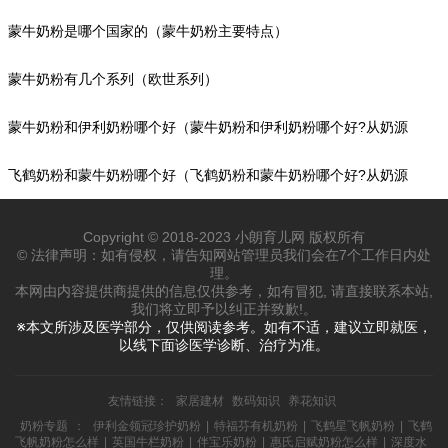
代广场）
蒙牛奶粉是哪个国家的（蒙牛奶粉主要特点）
蒙牛奶粉有几个系列（欧世系列）
蒙牛奶粉和伊利奶粉哪个好（蒙牛奶粉和伊利奶粉哪个好?从奶源
地上比较）
飞鹤奶粉和蒙牛奶粉哪个好（飞鹤奶粉和蒙牛奶粉哪个好?从奶源
地上看）
Copyright © 2018-2023 小朗育儿网 版权所有
© 法律声明：如有侵权，请告知网站管理员我们会在7个工作日内处
理。
本网由内容提供商提供的信息仅供参考，如有冒犯, 请直接联系本站,
我们将立即予以纠正并致歉!。
※本文所涉及医学部分，仅供阅读参考。如有不适，建议立即就医，
以线下面诊医学诊断、治疗为准。
友情链接：
家居建材
数码知识
养花知识
奶粉专题
：
伊利金领冠珍护奶粉
|
特福芬有机奶粉
|
飞鹤星飞帆奶粉
|
飞鹤
飞帆奶粉怎么样
|
英国牛栏奶粉
|
伴宝乐奶粉
|
惠氏启赋奶粉怎么样
|
深度水