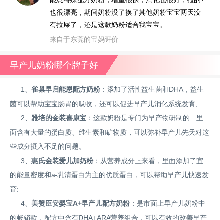
也很漂亮，期间奶粉没了换了其他奶粉宝宝两天没
有拉屎了，还是这款奶粉适合我宝宝。
来自于东莞的宝妈评价
早产儿奶粉哪个牌子好
1、
雀巢早启能恩配方奶粉
：添加了活性益生菌和DHA，益生
菌可以帮助宝宝肠胃的吸收，还可以促进早产儿消化系统发育;
2、
雅培的金装喜康宝
：这款奶粉是专门为早产物研制的，里
面含有大量的蛋白质、维生素和矿物质，可以弥补早产儿先天对这
些成分摄入不足的问题。
3、
惠氏金装爱儿加奶粉
：从营养成分上来看，里面添加了宜
的能量密度和a-乳清蛋白为主的优质蛋白，可以帮助早产儿快速发
育;
4、
美赞臣安婴宝A+早产儿配方奶粉
：是市面上早产儿奶粉中
的畅销款，配方中含有DHA+ARA营养组合，可以有效的改善早产