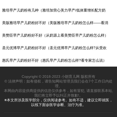
方奶粉）
雅培早产儿奶粉有几种（雅培加营心美力早产/低体重增长配方奶
粉）
美版雅培早产儿奶粉好不好（美版雅培早产儿奶粉怎么样——看消
费者点评）
美赞臣早产儿奶粉好不好（从奶源上看美赞臣早产儿奶粉怎么样）
圣元优博早产儿奶粉好不好（圣元优博早产儿奶粉怎么样?从受欢
迎度上看）
惠氏早产儿奶粉好不好（惠氏早产儿奶粉怎么样?看专家怎么说）
Copyright © 2018-2023 小朗育儿网 版权所有
© 法律声明：如有侵权，请告知网站管理员我们会在7个工作日内处
理。
本网由内容提供商提供的信息仅供参考，如有冒犯, 请直接联系本站,
我们将立即予以纠正并致歉!。
※本文所涉及医学部分，仅供阅读参考。如有不适，建议立即就医，
以线下面诊医学诊断、治疗为准。