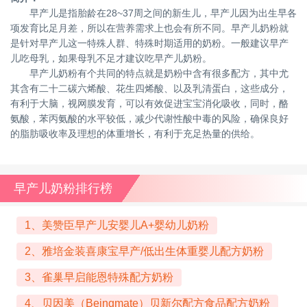
早产儿是指胎龄在28~37周之间的新生儿，早产儿因为出生早各
项发育比足月差，所以在营养需求上也会有所不同。早产儿奶粉就
是针对早产儿这一特殊人群、特殊时期适用的奶粉。一般建议早产
儿吃母乳，如果母乳不足才建议吃早产儿奶粉。
早产儿奶粉有个共同的特点就是奶粉中含有很多配方，其中尤
其含有二十二碳六烯酸、花生四烯酸、以及乳清蛋白，这些成分，
有利于大脑，视网膜发育，可以有效促进宝宝消化吸收，同时，酪
氨酸，苯丙氨酸的水平较低，减少代谢性酸中毒的风险，确保良好
的脂肪吸收率及理想的体重增长，有利于充足热量的供给。
早产儿奶粉排行榜
1、美赞臣早产儿安婴儿A+婴幼儿奶粉
2、雅培金装喜康宝早产/低出生体重婴儿配方奶粉
3、雀巢早启能恩特殊配方奶粉
4、贝因美（Beingmate）贝新尔配方食品配方奶粉