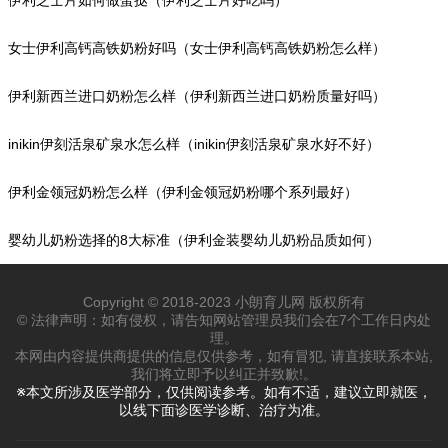
伊利芝士片如何做蛋挞（伊利芝士片好吃吗）
女士伊利高钙高铁奶粉好吗（女士伊利高钙高铁奶粉怎么样）
伊利新西兰进口奶粉怎么样（伊利新西兰进口奶粉质量好吗）
inikin伊刻活泉矿泉水怎么样（inikin伊刻活泉矿泉水好不好）
伊利金领冠奶粉怎么样（伊利金领冠奶粉哪个系列最好）
婴幼儿奶粉选择的8大标准（伊利金装婴幼儿奶粉品质如何）
Copyright © 2018-2023 小朗育儿网 版权所有
© 法律声明：如有侵权，请告知网站管理员我们会在7个工作日内处
理。
本网由内容提供商提供的信息仅供参考，如有冒犯, 请直接联系本站,
我们将立即予以纠正并致歉!。
※本文所涉及医学部分，仅供阅读参考。如有不适，建议立即就医，
以线下面诊医学诊断、治疗为准。