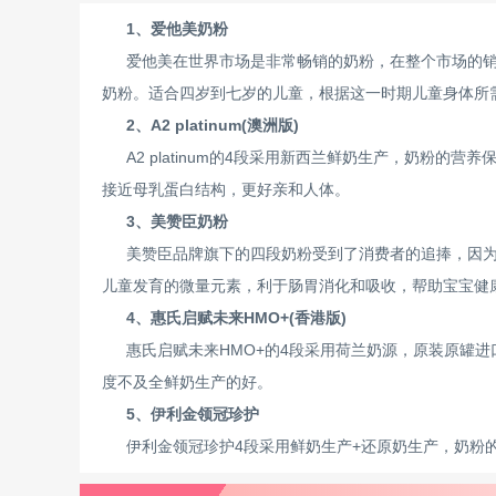
1、爱他美奶粉
爱他美在世界市场是非常畅销的奶粉，在整个市场的
奶粉。适合四岁到七岁的儿童，根据这一时期儿童身体所
2、A2 platinum(澳洲版)
A2 platinum的4段采用新西兰鲜奶生产，奶粉的
接近母乳蛋白结构，更好亲和人体。
3、美赞臣奶粉
美赞臣品牌旗下的四段奶粉受到了消费者的追捧，因
儿童发育的微量元素，利于肠胃消化和吸收，帮助宝宝健
4、惠氏启赋未来HMO+(香港版)
惠氏启赋未来HMO+的4段采用荷兰奶源，原装原罐
度不及全鲜奶生产的好。
5、伊利金领冠珍护
伊利金领冠珍护4段采用鲜奶生产+还原奶生产，奶粉