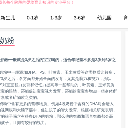
成长每个阶段的婴幼育儿知识的专业平台！
新生儿
0-1岁
1-3岁
3-6岁
幼儿园
奶粉
段奶粉一般就是3岁之后的宝宝喝的，适合年纪差不多是3岁到6岁之
段奶粉中一般添加DHA、PS、叶黄素、玉米黄质等这类物质比较多，
宝3岁之后，各方面都开始全面的发育，尤其是脑力和视力，所以
、PS对宝宝智力发育和记忆力提高等一些帮助的，叶黄素、玉米黄质
宝宝的眼睛，还能促进宝宝视力发育，还能给宝宝多增加一些身体所
生素或者矿物质之类的。
段奶粉中含有更多的营养物质。例如4段奶粉中含有的DHA对会进入
的视网膜和大脑平层中，促进孩子的智力发育。根据相关研究表明，
岁的孩子喝含有很多DHA的奶粉，那么他的智商和语言智商都会高
的孩子，且拥有较好的视力。