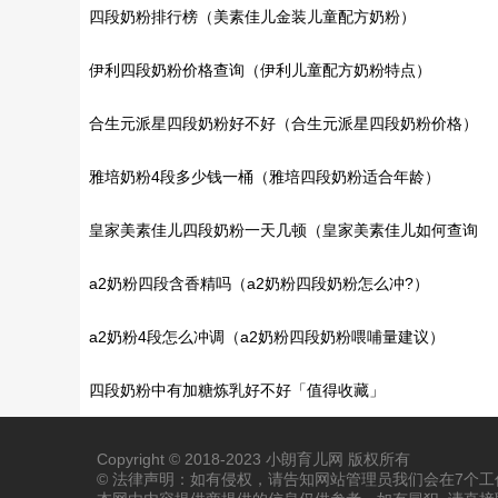
么配方特点?）
四段奶粉排行榜（美素佳儿金装儿童配方奶粉）
伊利四段奶粉价格查询（伊利儿童配方奶粉特点）
合生元派星四段奶粉好不好（合生元派星四段奶粉价格）
雅培奶粉4段多少钱一桶（雅培四段奶粉适合年龄）
皇家美素佳儿四段奶粉一天几顿（皇家美素佳儿如何查询
真伪?）
a2奶粉四段含香精吗（a2奶粉四段奶粉怎么冲?）
a2奶粉4段怎么冲调​（a2奶粉四段奶粉喂哺量建议）
四段奶粉中有加糖炼乳好不好「值得收藏」
Copyright © 2018-2023 小朗育儿网 版权所有
© 法律声明：如有侵权，请告知网站管理员我们会在7个