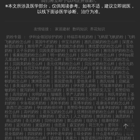
我们将立即予以纠正并致歉!。
※本文所涉及医学部分，仅供阅读参考。如有不适，建议立即就医，
以线下面诊医学诊断、治疗为准。
友情链接：
家居建材
数码知识
养花知识
奶粉专题
：
伊利金领冠珍护奶粉
|
特福芬有机奶粉
|
飞鹤星飞帆奶粉
|
飞鹤
飞帆奶粉怎么样
|
英国牛栏奶粉
|
伴宝乐奶粉
|
惠氏启赋奶粉怎么样
|
深度水
解蛋白奶粉
|
雅培早产儿奶粉
|
澳优能力多奶粉
|
澳优爱优奶粉怎么样
|
安怡
奶粉
|
太子乐奶粉
|
贝因美爱加奶粉
|
御宝羊奶粉怎么样
|
雅培亲护奶粉怎么
样
|
雀巢能恩奶粉怎么样
|
明一奶粉怎么样
|
安满孕妇奶粉怎么样
|
伊利qq星
儿童成长牛奶
|
雅士利奶粉怎么样
|
荷兰牛栏奶粉怎么样
|
完达山奶粉怎么
样
|
贝因美奶粉怎么样
|
圣元优博奶粉怎么样
|
贝拉米奶粉怎么样
|
合生元奶
粉怎么样
|
佳贝艾特羊奶粉
|
美素佳儿奶粉怎么样
|
皇家美素佳儿奶粉怎么
样
|
君乐宝乐铂奶粉怎么样
|
君乐宝至臻奶粉怎么样
|
君乐宝恬适奶粉怎么
样
|
君乐宝乐纯奶粉怎么样
|
君乐宝乐臻奶粉怎么样
|
德国爱他美
|
君乐宝旗
帜奶粉怎么样
|
澳洲爱他美
|
英国爱他美
|
爱他美卓萃
|
惠氏铂臻
|
启赋蓝
钻
|
多美滋奶粉
|
学生奶粉
|
骆驼奶粉
|
伊利婴儿奶粉
|
可瑞康羊奶粉
|
抗过
敏奶粉
|
腹泻奶粉
|
原装进口奶粉
|
美赞臣蓝臻
|
美赞臣安儿宝
|
美赞臣铂
睿
|
高培奶粉
|
光明奶粉
|
瑞哺恩
|
早产儿奶粉
|
至初奶粉
|
和氏羊奶粉
|
圣
元优聪奶粉
|
a2奶粉
|
惠氏孕妇奶粉
|
喜宝奶粉怎么样
|
三元奶粉
|
合生元孕
妇奶粉
|
卡洛塔妮羊奶粉
|
美羚羊奶粉
|
英博羊奶粉
|
蓓康僖羊奶粉怎么样
|
新西兰进口奶粉
|
孕妇奶粉排行榜
|
美赞臣孕妇奶粉
|
雀巢孕妇奶粉
|
澳优奶
粉怎么样
|
高钙奶粉
|
君乐宝奶粉怎么样
|
优博剖蓓舒奶粉怎么样
|
维维豆奶
粉
|
部分水解奶粉
|
水解奶粉
|
爱达力
|
人之初奶粉
|
燎原奶粉
|
施恩奶粉
|
南山奶粉
|
圣元奶粉
|
贝特佳奶粉
|
辉山奶粉
|
纽奶乐
|
纽康特奶粉
|
明治
奶粉
|
蓝河奶粉
|
麦蔻奶粉
|
倍恩喜
|
森宝奶粉
|
荷兰乳牛
|
爱羽乐
|
美可高
特羊奶粉
|
纽瑞滋奶粉
|
纽贝滋
|
百跃
|
欧恩贝奶粉
|
接近母乳的奶粉
|
什么
是全脂奶粉
|
四段奶粉
|
伊利中老年奶粉
|
味全奶粉
|
什么是有机奶粉
|
红星
奶粉
|
咔哇熊奶粉怎么样
|
诺优能
|
美素力
|
海普诺凯1897奶粉
|
三段奶粉
|