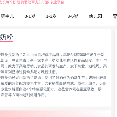
成长每个阶段的婴幼育儿知识的专业平台！
新生儿
0-1岁
1-3岁
3-6岁
幼儿园
奶粉
臻爱是新西兰Goldmax高培旗下品牌，高培品牌2008年诞生于新
总部设于奥克兰市，是一家专注于婴幼儿生物活性食品研发、生产与
公司，致力于高端婴幼儿食品的研发与生产。旗下臻爱、迪唯恩、高
臻等系列已通过婴幼儿配方乳粉注册。
培臻爱奶粉采用新西兰奶源，使用了鲜奶作为奶基生产，奶粉比较新
且臻爱的营养配方较为丰富，含有酪蛋白磷酸肽、益生元组合、β-胡
、少量水解蛋白这4个特色强化配方。这些营养素在宝宝吸收、肠
力发育等方面均起到促进作用。