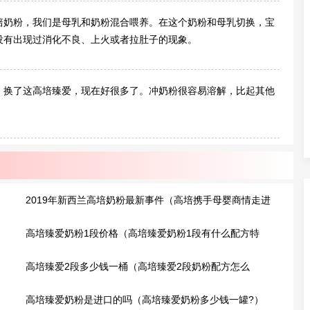
培奶粉，我们是母乳和奶粉混合喂养。在这个奶粉和母乳切换，宝
没有出现过消化不良、上火或者拉肚子的现象。
，换了这高培臻爱，现在好很多了。冲奶粉很容易溶解，比起其他
2019年新西兰高培奶粉最新事件（高培携手母婴商情走进
甘肃武威捐赠爱心奶粉）
高培臻爱奶粉1段价格（高培臻爱奶粉1段有什么配方特
点?）
高培臻爱2段多少钱一桶（高培臻爱2段奶粉配方怎么
样?）
高培臻爱奶粉是进口的吗（高培臻爱奶粉多少钱一罐?）