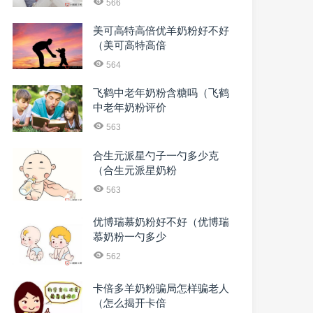
566
美可高特高倍优羊奶粉好不好
（美可高特高倍
564
飞鹤中老年奶粉含糖吗（飞鹤
中老年奶粉评价
563
合生元派星勺子一勺多少克
（合生元派星奶粉
563
优博瑞慕奶粉好不好（优博瑞
慕奶粉一勺多少
562
卡倍多羊奶粉骗局怎样骗老人
（怎么揭开卡倍