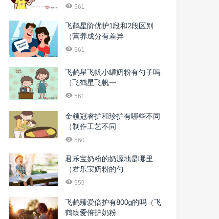
561
飞鹤星阶优护1段和2段区别
（营养成分有差异
561
飞鹤星飞帆小罐奶粉有勺子吗
（飞鹤星飞帆一
561
金领冠睿护和珍护有哪些不同
（制作工艺不同
560
君乐宝奶粉的奶源地是哪里
（君乐宝奶粉的勺
559
飞鹤臻爱倍护有800g的吗（飞
鹤臻爱倍护奶粉