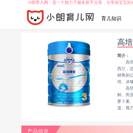
小朗育儿网：是一个致力于服务新手父母，分享按宝宝的
育儿知识
高培
简介：
高培
西兰，
销售的
培、冰
高
鲜。而
萝卜素
道、视
产品信息