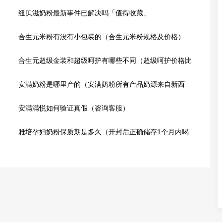
纽贝滋奶粉最新事件已解决吗「值得收藏」
合生元米粉有没有小包装的（合生元米粉规格及价格）
合生元超级金装和超级呵护有哪些不同（超级呵护价格比
超级金装贵）
安满奶粉是哪里产的（安满奶粉所有产品奶源来自新西
兰）
安满满悦如何验证真假（咨询客服）
雅培孕妇奶粉保质期是多久（开封后正确储存1个月内喝
完）