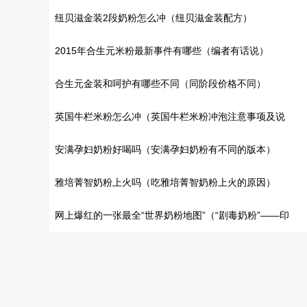
是进口的?）
纽贝滋金装2段奶粉怎么冲（纽贝滋金装配方）
2015年合生元米粉最新事件有哪些（编者有话说）
合生元金装和呵护有哪些不同（同阶段价格不同）
英国牛栏米粉怎么冲（英国牛栏米粉冲泡注意事项及说
明）
安满孕妇奶粉好喝吗（安满孕妇奶粉有不同的版本）
雅培菁智奶粉上火吗（吃雅培菁智奶粉上火的原因）
网上爆红的一张最全“世界奶粉地图”（“剧毒奶粉”——印
度）