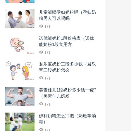
儿童能喝孕妇奶粉吗（孕妇奶
粉男人可以喝吗
171
诺优能奶粉1段价格表（诺优
能奶粉1段食用方
171
君乐宝奶粉三段多少钱（君乐
宝三段奶粉怎么
171
美素佳儿1段奶粉多少钱一罐?
（美素佳儿奶粉
171
伊利奶粉怎么冲泡（奶瓶等消
毒）
171