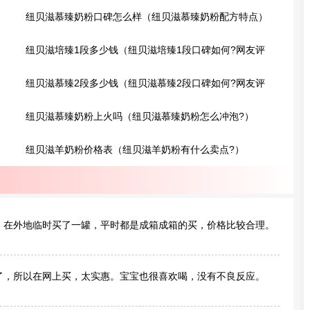
纽贝滋慕臻奶粉口碑怎么样（纽贝滋慕臻奶粉配方特点）
纽贝滋培臻1段多少钱（纽贝滋培臻1段口碑如何?网友评
价）
纽贝滋慕臻2段多少钱（纽贝滋慕臻2段口碑如何?网友评
价）
纽贝滋慕臻奶粉上火吗（纽贝滋慕臻奶粉怎么冲泡?）
纽贝滋羊奶粉价格表（纽贝滋羊奶粉有什么卖点?）
，在外地临时买了一罐，平时都是成箱成箱的买，价格比较合理。
了，所以在网上买，太实惠。宝宝也很喜欢喝，没有不良反应。