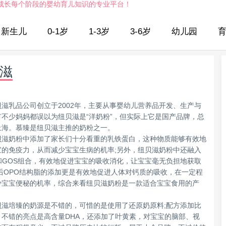
成长每个阶段的婴幼育儿知识的专业平台！
新生儿
0-1岁
1-3岁
3-6岁
幼儿园
滋
贝滋乳品公司创立于2002年，主要从事婴幼儿营养品开发、生产与
有不少妈妈都误以为纽贝滋是“洋奶粉”，但实际上它是国产品牌，总
上海。慕臻是纽贝滋主推的奶粉之一。
贝滋奶粉中添加了家长们十分看重的乳铁蛋白，这种物质能够有效地
宝的免疫力，从而减少宝宝生病的机率;另外，纽贝滋奶粉中还融入
S和GOS组合，有效地促进宝宝的吸收消化，让宝宝毫无负担地获取
最后OPO结构脂的添加更是有效地促进人体对钙质的吸收，在一定程
少宝宝便秘的机率，综合来看纽贝滋奶粉是一款适合宝宝食用的产
贝滋培臻的奶源是不错的，可惜的是使用了还原奶原料;配方添加比
，不错的亮点是高含量DHA，还添加了叶黄素，对宝宝的脑部、视