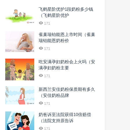
飞鹤星阶优护1段奶粉多少钱
（飞鹤星阶优护
171
雀巢瑞铂能恩上市时间（雀巢
瑞铂能恩奶粉价
171
吃安满孕妇奶粉会上火吗（安
满孕妇奶粉主要
171
新西兰安佳奶粉保质期有多久
（安佳奶粉品牌
171
奶爸诉至法院获得10倍赔偿
（法院支持原告诉
171