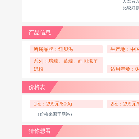
力发育
比较好
产品信息
所属品牌：纽贝滋
生产地：中
系列：培臻、慕臻、纽贝滋羊
奶粉
适用年龄：0
价格表
1段：299元/800g
2段：299元/
（价格来源于网络）
猜你想看