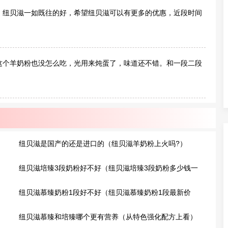
，纽贝滋一如既往的好，希望纽贝滋可以有更多的优惠，近段时间
这个羊奶粉也没怎么吃，光用来炖蛋了，味道还不错。和一段二段
纽贝滋是国产的还是进口的（纽贝滋羊奶粉上火吗?）
纽贝滋培臻3段奶粉好不好（纽贝滋培臻3段奶粉多少钱一
罐?）
纽贝滋慕臻奶粉1段好不好（纽贝滋慕臻奶粉1段最新价
格）
纽贝滋慕臻和培臻哪个更有营养（从特色强化配方上看）