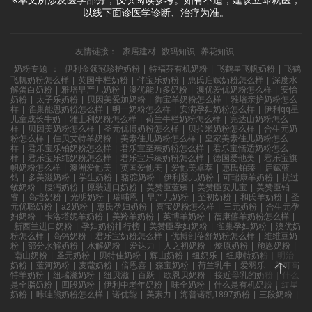
以线下面诊医学诊断、治疗为准。
友情链接：
家居建材
数码知识
养花知识
奶粉专题
：
伊利金领冠珍护奶粉
|
特福芬有机奶粉
|
飞鹤星飞帆奶粉
|
飞鹤
飞帆奶粉怎么样
|
英国牛栏奶粉
|
伴宝乐奶粉
|
惠氏启赋奶粉怎么样
|
深度水
解蛋白奶粉
|
雅培早产儿奶粉
|
澳优能力多奶粉
|
澳优爱优奶粉怎么样
|
安怡
奶粉
|
太子乐奶粉
|
贝因美爱加奶粉
|
御宝羊奶粉怎么样
|
雅培亲护奶粉怎么
样
|
雀巢能恩奶粉怎么样
|
明一奶粉怎么样
|
安满孕妇奶粉怎么样
|
伊利qq星
儿童成长牛奶
|
雅士利奶粉怎么样
|
荷兰牛栏奶粉怎么样
|
完达山奶粉怎么
样
|
贝因美奶粉怎么样
|
圣元优博奶粉怎么样
|
贝拉米奶粉怎么样
|
合生元奶
粉怎么样
|
佳贝艾特羊奶粉
|
美素佳儿奶粉怎么样
|
皇家美素佳儿奶粉怎么
样
|
君乐宝乐铂奶粉怎么样
|
君乐宝至臻奶粉怎么样
|
君乐宝恬适奶粉怎么
样
|
君乐宝乐纯奶粉怎么样
|
君乐宝乐臻奶粉怎么样
|
德国爱他美
|
君乐宝旗
帜奶粉怎么样
|
澳洲爱他美
|
英国爱他美
|
爱他美卓萃
|
惠氏铂臻
|
启赋蓝
钻
|
多美滋奶粉
|
学生奶粉
|
骆驼奶粉
|
伊利婴儿奶粉
|
可瑞康羊奶粉
|
抗过
敏奶粉
|
腹泻奶粉
|
原装进口奶粉
|
美赞臣蓝臻
|
美赞臣安儿宝
|
美赞臣铂
睿
|
高培奶粉
|
光明奶粉
|
瑞哺恩
|
早产儿奶粉
|
至初奶粉
|
和氏羊奶粉
|
圣
元优聪奶粉
|
a2奶粉
|
惠氏孕妇奶粉
|
喜宝奶粉怎么样
|
三元奶粉
|
合生元孕
妇奶粉
|
卡洛塔妮羊奶粉
|
美羚羊奶粉
|
英博羊奶粉
|
蓓康僖羊奶粉怎么样
|
新西兰进口奶粉
|
孕妇奶粉排行榜
|
美赞臣孕妇奶粉
|
雀巢孕妇奶粉
|
澳优奶
粉怎么样
|
高钙奶粉
|
君乐宝奶粉怎么样
|
优博剖蓓舒奶粉怎么样
|
维维豆奶
粉
|
部分水解奶粉
|
水解奶粉
|
爱达力
|
人之初奶粉
|
燎原奶粉
|
施恩奶粉
|
南山奶粉
|
圣元奶粉
|
贝特佳奶粉
|
辉山奶粉
|
纽奶乐
|
纽康特奶粉
|
明治
奶粉
|
蓝河奶粉
|
麦蔻奶粉
|
倍恩喜
|
森宝奶粉
|
荷兰乳牛
|
爱羽乐
|
美可高
特羊奶粉
|
纽瑞滋奶粉
|
纽贝滋
|
百跃
|
欧恩贝奶粉
|
接近母乳的奶粉
|
什么
是全脂奶粉
|
四段奶粉
|
伊利中老年奶粉
|
味全奶粉
|
什么是有机奶粉
|
红星
奶粉
|
咔哇熊奶粉怎么样
|
诺优能
|
美素力
|
海普诺凯1897奶粉
|
三段奶粉
|