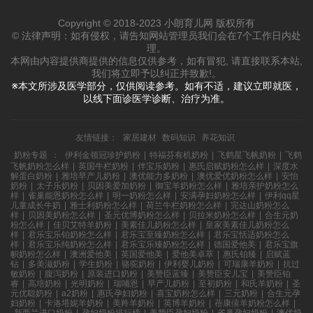
Copyright © 2018-2023 小朗育儿网 版权所有
© 法律声明：如有侵权，请告知网站管理员我们会在7个工作日内处
理。
本网由内容提供商提供的信息仅供参考，如有冒犯, 请直接联系本站,
我们将立即予以纠正并致歉!。
※本文所涉及医学部分，仅供阅读参考。如有不适，建议立即就医，
以线下面诊医学诊断、治疗为准。
友情链接：
家居建材
数码知识
养花知识
奶粉专题
：
伊利金领冠珍护奶粉
|
特福芬有机奶粉
|
飞鹤星飞帆奶粉
|
飞鹤
飞帆奶粉怎么样
|
英国牛栏奶粉
|
伴宝乐奶粉
|
惠氏启赋奶粉怎么样
|
深度水
解蛋白奶粉
|
雅培早产儿奶粉
|
澳优能力多奶粉
|
澳优爱优奶粉怎么样
|
安怡
奶粉
|
太子乐奶粉
|
贝因美爱加奶粉
|
御宝羊奶粉怎么样
|
雅培亲护奶粉怎么
样
|
雀巢能恩奶粉怎么样
|
明一奶粉怎么样
|
安满孕妇奶粉怎么样
|
伊利qq星
儿童成长牛奶
|
雅士利奶粉怎么样
|
荷兰牛栏奶粉怎么样
|
完达山奶粉怎么
样
|
贝因美奶粉怎么样
|
圣元优博奶粉怎么样
|
贝拉米奶粉怎么样
|
合生元奶
粉怎么样
|
佳贝艾特羊奶粉
|
美素佳儿奶粉怎么样
|
皇家美素佳儿奶粉怎么
样
|
君乐宝乐铂奶粉怎么样
|
君乐宝至臻奶粉怎么样
|
君乐宝恬适奶粉怎么
样
|
君乐宝乐纯奶粉怎么样
|
君乐宝乐臻奶粉怎么样
|
德国爱他美
|
君乐宝旗
帜奶粉怎么样
|
澳洲爱他美
|
英国爱他美
|
爱他美卓萃
|
惠氏铂臻
|
启赋蓝
钻
|
多美滋奶粉
|
学生奶粉
|
骆驼奶粉
|
伊利婴儿奶粉
|
可瑞康羊奶粉
|
抗过
敏奶粉
|
腹泻奶粉
|
原装进口奶粉
|
美赞臣蓝臻
|
美赞臣安儿宝
|
美赞臣铂
睿
|
高培奶粉
|
光明奶粉
|
瑞哺恩
|
早产儿奶粉
|
至初奶粉
|
和氏羊奶粉
|
圣
元优聪奶粉
|
a2奶粉
|
惠氏孕妇奶粉
|
喜宝奶粉怎么样
|
三元奶粉
|
合生元孕
妇奶粉
|
卡洛塔妮羊奶粉
|
美羚羊奶粉
|
英博羊奶粉
|
蓓康僖羊奶粉怎么样
|
新西兰进口奶粉
|
孕妇奶粉排行榜
|
美赞臣孕妇奶粉
|
雀巢孕妇奶粉
|
澳优奶