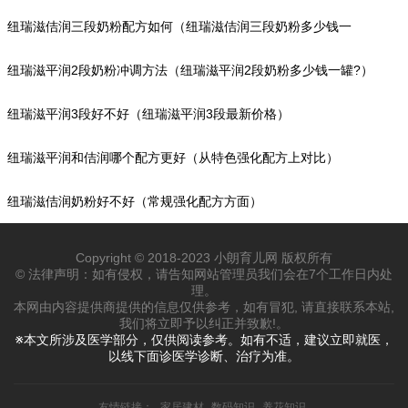
纽瑞滋佶润三段奶粉配方如何（纽瑞滋佶润三段奶粉多少钱一
罐?）
纽瑞滋平润2段奶粉冲调方法（纽瑞滋平润2段奶粉多少钱一罐?）
纽瑞滋平润3段好不好（纽瑞滋平润3段最新价格）
纽瑞滋平润和佶润哪个配方更好（从特色强化配方上对比）
纽瑞滋佶润奶粉好不好（常规强化配方方面）
Copyright © 2018-2023 小朗育儿网 版权所有
© 法律声明：如有侵权，请告知网站管理员我们会在7个工作日内处
理。
本网由内容提供商提供的信息仅供参考，如有冒犯, 请直接联系本站,
我们将立即予以纠正并致歉!。
※本文所涉及医学部分，仅供阅读参考。如有不适，建议立即就医，
以线下面诊医学诊断、治疗为准。
友情链接：
家居建材
数码知识
养花知识