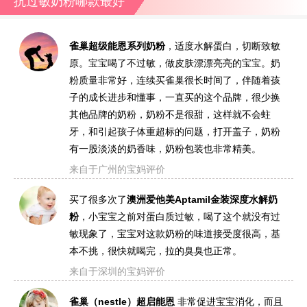
抗过敏奶粉哪款最好
雀巢超级能恩系列奶粉
，适度水解蛋白，切断致敏
原。宝宝喝了不过敏，做皮肤漂漂亮亮的宝宝。奶
粉质量非常好，连续买雀巢很长时间了，伴随着孩
子的成长进步和懂事，一直买的这个品牌，很少换
其他品牌的奶粉，奶粉不是很甜，这样就不会蛀
牙，和引起孩子体重超标的问题，打开盖子，奶粉
有一股淡淡的奶香味，奶粉包装也非常精美。
来自于广州的宝妈评价
买了很多次了
澳洲爱他美Aptamil金装深度水解奶
粉
，小宝宝之前对蛋白质过敏，喝了这个就没有过
敏现象了，宝宝对这款奶粉的味道接受度很高，基
本不挑，很快就喝完，拉的臭臭也正常。
来自于深圳的宝妈评价
雀巢（nestle）超启能恩
非常促进宝宝消化，而且