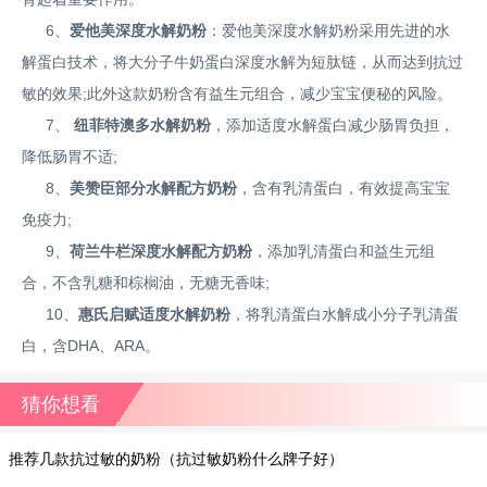
6、
爱他美深度水解奶粉
：爱他美深度水解奶粉采用先进的水
解蛋白技术，将大分子牛奶蛋白深度水解为短肽链，从而达到抗过
敏的效果;此外这款奶粉含有益生元组合，减少宝宝便秘的风险。
7、
纽菲特澳多水解奶粉
，添加适度水解蛋白减少肠胃负担，
降低肠胃不适;
8、
美赞臣部分水解配方奶粉
，含有乳清蛋白，有效提高宝宝
免疫力;
9、
荷兰牛栏深度水解配方奶粉
，添加乳清蛋白和益生元组
合，不含乳糖和棕榈油，无糖无香味;
10、
惠氏启赋适度水解奶粉
，将乳清蛋白水解成小分子乳清蛋
白，含DHA、ARA。
猜你想看
推荐几款抗过敏的奶粉（抗过敏奶粉什么牌子好）