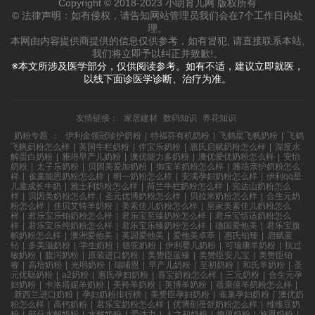
Copyright © 2018-2023 小朗育儿网 版权所有
© 法律声明：如有侵权，请告知网站管理员我们会在7个工作日内处
理。
本网由内容提供商提供的信息仅供参考，如有冒犯, 请直接联系本站,
我们将立即予以纠正并致歉!。
※本文所涉及医学部分，仅供阅读参考。如有不适，建议立即就医，
以线下面诊医学诊断、治疗为准。
友情链接：
家居建材
数码知识
养花知识
奶粉专题
：
伊利金领冠珍护奶粉
|
特福芬有机奶粉
|
飞鹤星飞帆奶粉
|
飞鹤
飞帆奶粉怎么样
|
英国牛栏奶粉
|
伴宝乐奶粉
|
惠氏启赋奶粉怎么样
|
深度水
解蛋白奶粉
|
雅培早产儿奶粉
|
澳优能力多奶粉
|
澳优爱优奶粉怎么样
|
安怡
奶粉
|
太子乐奶粉
|
贝因美爱加奶粉
|
御宝羊奶粉怎么样
|
雅培亲护奶粉怎么
样
|
雀巢能恩奶粉怎么样
|
明一奶粉怎么样
|
安满孕妇奶粉怎么样
|
伊利qq星
儿童成长牛奶
|
雅士利奶粉怎么样
|
荷兰牛栏奶粉怎么样
|
完达山奶粉怎么
样
|
贝因美奶粉怎么样
|
圣元优博奶粉怎么样
|
贝拉米奶粉怎么样
|
合生元奶
粉怎么样
|
佳贝艾特羊奶粉
|
美素佳儿奶粉怎么样
|
皇家美素佳儿奶粉怎么
样
|
君乐宝乐铂奶粉怎么样
|
君乐宝至臻奶粉怎么样
|
君乐宝恬适奶粉怎么
样
|
君乐宝乐纯奶粉怎么样
|
君乐宝乐臻奶粉怎么样
|
德国爱他美
|
君乐宝旗
帜奶粉怎么样
|
澳洲爱他美
|
英国爱他美
|
爱他美卓萃
|
惠氏铂臻
|
启赋蓝
钻
|
多美滋奶粉
|
学生奶粉
|
骆驼奶粉
|
伊利婴儿奶粉
|
可瑞康羊奶粉
|
抗过
敏奶粉
|
腹泻奶粉
|
原装进口奶粉
|
美赞臣蓝臻
|
美赞臣安儿宝
|
美赞臣铂
睿
|
高培奶粉
|
光明奶粉
|
瑞哺恩
|
早产儿奶粉
|
至初奶粉
|
和氏羊奶粉
|
圣
元优聪奶粉
|
a2奶粉
|
惠氏孕妇奶粉
|
喜宝奶粉怎么样
|
三元奶粉
|
合生元孕
妇奶粉
|
卡洛塔妮羊奶粉
|
美羚羊奶粉
|
英博羊奶粉
|
蓓康僖羊奶粉怎么样
|
新西兰进口奶粉
|
孕妇奶粉排行榜
|
美赞臣孕妇奶粉
|
雀巢孕妇奶粉
|
澳优奶
粉怎么样
|
高钙奶粉
|
君乐宝奶粉怎么样
|
优博剖蓓舒奶粉怎么样
|
维维豆奶
粉
|
部分水解奶粉
|
水解奶粉
|
爱达力
|
人之初奶粉
|
燎原奶粉
|
施恩奶粉
|