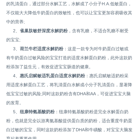
的乳清蛋白，通过部分水解工艺，水解成了小分子H.A.低敏蛋白，
不仅能大大降低牛奶蛋白的致敏性，也可以让宝宝更加容易吸收其
中的营养;
2、
雀巢肽敏舒深度水解奶粉
，含有乳糖，不适合乳糖不耐受
的宝宝;
3、
荷兰牛栏适度水解奶粉
：这是一款专为对牛奶蛋白过敏或
有牛奶蛋白过敏风险的宝宝打造的适度水解蛋白奶粉，此外这款奶
粉添加了益生元，有效促进宝宝肠道的健康。
4、
惠氏启赋敏适乳蛋白适度水解奶粉
：惠氏启赋敏适奶粉采
用适度水解蛋白工艺，将乳清蛋白水解成小分子乳清蛋白，显著降
低宝宝过敏的风险;同时这款奶粉含有DHA和AA，可促进宝宝大脑
的发育。
5、
纽康特氨基酸奶粉
：纽康特氨基酸奶粉是完全水解蛋白奶
粉，也就是完全以游离氨基酸提供蛋白质的奶粉，适合重度牛奶蛋
白过敏的宝宝，同时这款奶粉添加了DHA和牛磺酸，对宝宝大脑发
育起着重要作用。